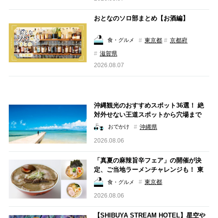
おとなのソロ部まとめ【お酒編】
東京都
京都府
食・グルメ
滋賀県
2026.08.07
沖縄観光のおすすめスポット36選！ 絶
対外せない王道スポットから穴場まで
沖縄県
おでかけ
2026.08.06
「真夏の麻辣旨辛フェア」の開催が決
定、ご当地ラーメンチャレンジも！ 東
京駅「東京ラーメンストリート」の名店
東京都
食・グルメ
ラーメン7選
2026.08.06
【SHIBUYA STREAM HOTEL】星空や