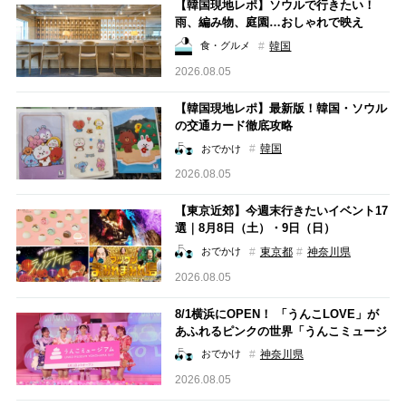
【韓国現地レポ】ソウルで行きたい！
雨、編み物、庭園…おしゃれで映え
る"世界観"が魅力のコンセプトカフェ5
韓国
食・グルメ
選
2026.08.05
【韓国現地レポ】最新版！韓国・ソウル
の交通カード徹底攻略
韓国
おでかけ
2026.08.05
【東京近郊】今週末行きたいイベント17
選｜8月8日（土）・9日（日）
東京都
神奈川県
おでかけ
2026.08.05
8/1横浜にOPEN！ 「うんこLOVE」が
あふれるピンクの世界「うんこミュージ
アム YOKOHAMA BAY」【#編集部のお
神奈川県
おでかけ
でかけキロク】
2026.08.05