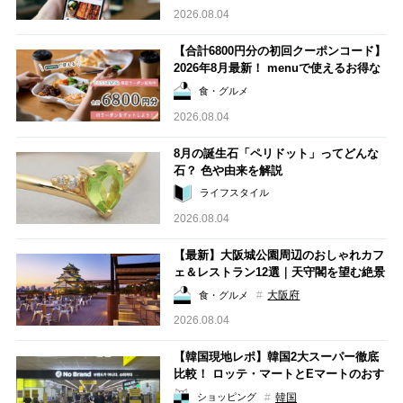
2026.08.04
【合計6800円分の初回クーポンコード】
2026年8月最新！ menuで使えるお得な
使い方を解説。るるぶ&more.編集部が
食・グルメ
実際に注文！
2026.08.04
8月の誕生石「ペリドット」ってどんな
石？ 色や由来を解説
ライフスタイル
2026.08.04
【最新】大阪城公園周辺のおしゃれカフ
ェ＆レストラン12選｜天守閣を望む絶景
レストランから、モーニングの人気店、
大阪府
食・グルメ
こだわりスイーツが楽しめるカフェま
2026.08.04
で！
【韓国現地レポ】韓国2大スーパー徹底
比較！ ロッテ・マートとEマートのおす
すめみやげ
韓国
ショッピング