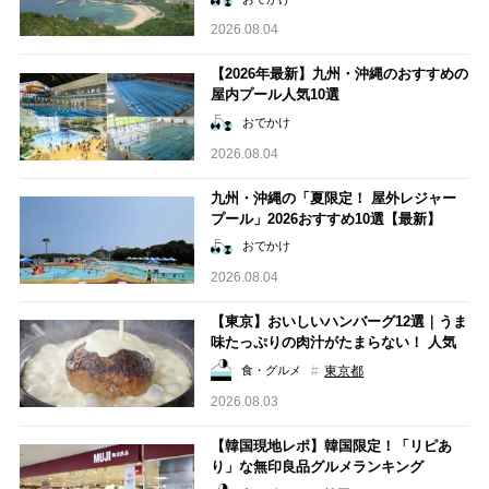
2026.08.04
【2026年最新】九州・沖縄のおすすめの
屋内プール人気10選
おでかけ
2026.08.04
九州・沖縄の「夏限定！ 屋外レジャー
プール」2026おすすめ10選【最新】
おでかけ
2026.08.04
【東京】おいしいハンバーグ12選｜うま
味たっぷりの肉汁がたまらない！ 人気
のおしゃれな名店も
東京都
食・グルメ
2026.08.03
【韓国現地レポ】韓国限定！「リピあ
り」な無印良品グルメランキング