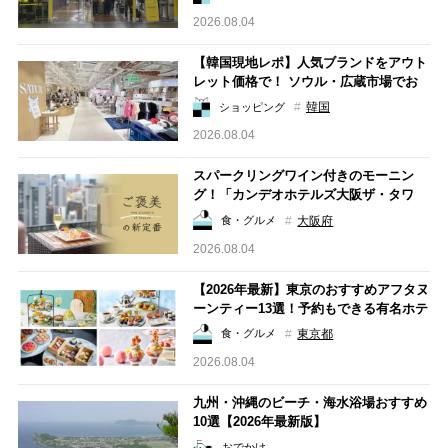
2026.08.04
【韓国現地レポ】人気ブランドをアウト
レット価格で！ ソウル・広蔵市場でお
得にショッピング￤Matin KimやSATUR
韓国
ショッピング
が〇％オフ⁉
2026.08.04
スパークリングワイン付きのモーニン
グ！「カンデオホテルズ大阪ザ・タワ
ー」内の絶景カフェへ【ご褒美の新定
大阪府
食・グルメ
番】
2026.08.04
【2026年最新】東京のおすすめアフタヌ
ーンティー13選！予約もできる有名ホテ
ルや人気カフェをご紹介
東京都
食・グルメ
2026.08.04
九州・沖縄のビーチ・海水浴場おすすめ
10選【2026年最新版】
おでかけ