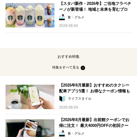
【スタバ新作・2026年】ご当地フラペチ
ーノが新登場！ 地域と未来を育むプロ
ジェクト「STARBUCKS JIMOTO PRO
食・グルメ
GRAM」が青森・群馬・沖縄で始動。6
2026.08.04
種類を飲んで実食レポート
おすすめ特集
特集をすべて見る
【2026年8月最新】おすすめのタクシー
配車アプリ5選！ お得なクーポン情報も
ライフスタイル
2026.08.04
【2026年8月最新】出前館クーポンでお
得に注文！ 最大4000円OFFの初回クー
ポンと、クーポンが使えない時の対処法
食・グルメ