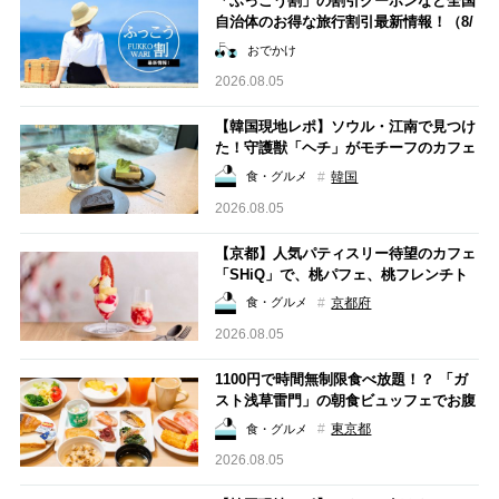
「ふっこう割」の割引クーポンなど全国
自治体のお得な旅行割引最新情報！（8/
5更新）
おでかけ
2026.08.05
【韓国現地レポ】ソウル・江南で見つけ
た！守護獣「ヘチ」がモチーフのカフェ
「EERO(いろ)」
韓国
食・グルメ
2026.08.05
【京都】人気パティスリー待望のカフェ
「SHiQ」で、桃パフェ、桃フレンチト
ースト、桃フラッペと桃ざんまいの桃ま
京都府
食・グルメ
つり
2026.08.05
1100円で時間無制限食べ放題！？ 「ガ
スト浅草雷門」の朝食ビュッフェでお腹
も心も満たされる
東京都
食・グルメ
2026.08.05