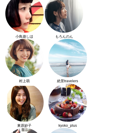
小鳥遊しほ
もろんのん
村上萌
絶景travelers
東原妙子
kyoko_plus