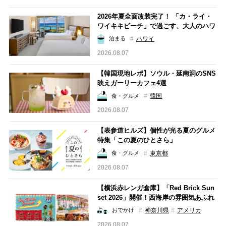
2026年夏全面改装完了！ 「カ・ライ・
ワイキキビーチ」で過ごす、大人のハワ
イ
ハワイ
泊まる
2026.08.07
【韓国現地レポ】ソウル・延南洞のSNS
映えガーリーカフェ4選
韓国
食・グルメ
2026.08.07
【表参道ヒルズ】個性が光る夏のグルメ
特集「この夏のひとさら」
東京都
食・グルメ
2026.08.07
【横浜赤レンガ倉庫】「Red Brick Sun
set 2026」開催！西海岸の雰囲気あふれ
るフード＆イベントが盛りだくさん。初
神奈川県
アメリカ
おでかけ
のディスコイベントも！
2026.08.07