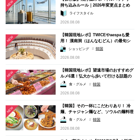
NEW
持ち込みルール｜2026年変更点まとめ
ライフスタイル
2026.08.08
【韓国現地レポ】TWICEやaespaも愛
NEW
用！ 漢南洞（はんなむどん）の最旬シ
ョッピングスポット7選
韓国
ショッピング
2026.08.08
【韓国現地レポ】望遠市場のおすすめグ
NEW
ルメ6選！弘大から歩いて行ける話題の
ローカル市場
韓国
食・グルメ
2026.08.08
【韓国】その一杯にこだわりあり！ 冷
NEW
麺、チャジャン麺など、ソウルの麺料理
店8選
韓国
食・グルメ
2026.08.08