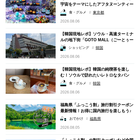
宇宙をテーマにしたアフタヌーンティー
やクリームソーダも！ 「コスモプラネ
東京都
食・グルメ
タリウム渋谷」とのコラボイベント「Fu
2026.08.06
ll of Stars ～Starrystory～」
【韓国現地レポ】ソウル・高速ターミナ
ルの地下街「GOTO MALL（ごーとぅー
もーる）」で雨の日も快適ショッピン
韓国
ショッピング
グ！
2026.08.06
【韓国現地レポ】韓国の純喫茶を楽し
む！ソウルで訪れたいレトロなタバン
（茶房）2選
韓国
食・グルメ
2026.08.06
福島県「ふっこう割」旅行割引クーポン
最新情報！お得に国内旅行を楽しもう♪
（8/5更新）
福島県
おでかけ
2026.08.05