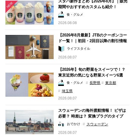
スタバ新作まとめ【2026年8月】｜販売
NEW
期間やおすすめカスタムも紹介！
食・グルメ
2026.08.08
【2026年8月最新】JTBのクーポンコー
ド一覧！｜初回・2回目以降の割引情報
＆使い方をまとめて紹介
ライフスタイル
2026.08.07
【2026年】旬の野菜をスイーツで！？
東京近郊の気になる野菜スイーツ6選
長野県
東京都
食・グルメ
埼玉県
2026.08.07
スウェーデンの海外渡航情報！ ビザは
必要？ 時差は？ 変換プラグのタイプ
は？スウェーデン旅行の際に知っておき
スウェーデン
おでかけ
たいことまとめ（2026年8月7日更新）
2026.08.07