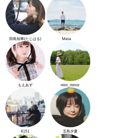
田島知華(たじはる)
Masa
もえあず
mini_minor
6151
五島夕夏