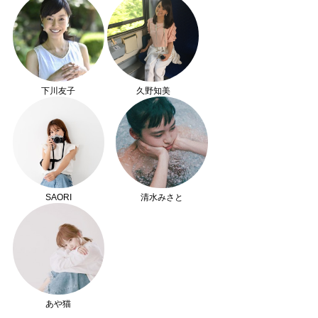
下川友子
久野知美
SAORI
清水みさと
あや猫