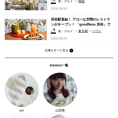
韓国
食・グルメ
2026.08.03
渋谷駅直結！ アロハな空間のレストラ
ンがオープン！ 「goodNess 渋谷」で
ハワイの美食を堪能する
東京都
ハワイ
食・グルメ
2026.08.03
記事をすべて見る
&mores一覧
yui
山田茜