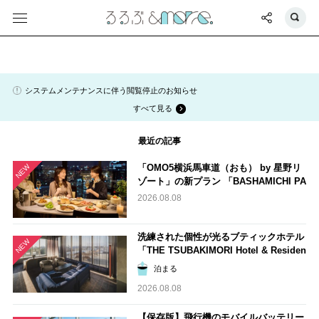
システムメンテナンスに伴う閲覧停止のお知らせ
すべて見る
最近の記事
「OMO5横浜馬車道（おも） by 星野リ
NEW
ゾート」の新プラン 「BASHAMICHI PA
RTY TIME」で特別な日をお祝い
2026.08.08
洗練された個性が光るブティックホテル
NEW
「THE TSUBAKIMORI Hotel & Residen
ce」【すみずみ宿泊ルポ】
泊まる
2026.08.08
【保存版】飛行機のモバイルバッテリー