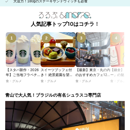
大迫力！180gのステーキサンドウィッチも必食
人気記事トップ10はコチラ！
【スタバ新作・2026
スイーツブッフェ付
【最新】東京・丸の内
【鎌倉】「
年】ご当地フラペチー
き！ 絶景庭園を望む
のおすすめカフェ12
ー」の魅力
ノが新登場！ 地域と
ホテルレストランで味
選｜ひとりでゆったり
説！ 定番商
食・グルメ
食・グルメ
食・グルメ
食・グルメ
未来を育むプロジェク
わう「彩り膳」【ミス
楽しめるおしゃれカフ
定グッズま
ト「STARBUCKS
ター黒猫の東京スイー
ェから、テラス席のあ
JIMOTO
ツトレンドVol.105】
るカフェ、優雅なホテ
青山で大人気！ブラジルの有名シュラスコ専門店
PROGRAM」が青
ルラウンジまで！
森・群馬・沖縄で始
動。6種類を飲んで実
食レポート