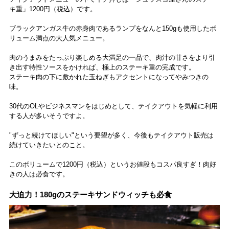
キ重」1200円（税込）です。
ブラックアンガス牛の赤身肉であるランプをなんと150gも使用したボ
リューム満点の大人気メニュー。
肉のうまみをたっぷり楽しめる大満足の一品で、肉汁の甘さをより引
き出す特性ソースをかければ、極上のステーキ重の完成です。
ステーキ肉の下に敷かれた玉ねぎもアクセントになってやみつきの
味。
30代のOLやビジネスマンをはじめとして、テイクアウトを気軽に利用
する人が多いそうですよ。
"ずっと続けてほしい"という要望が多く、今後もテイクアウト販売は
続けていきたいとのこと。
このボリュームで1200円（税込）というお値段もコスパ良すぎ！肉好
きの人は必食です。
大迫力！180gのステーキサンドウィッチも必食