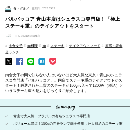
食・グルメ
更新日：2020.05.27
バルバッコア 青山本店はシュラスコ専門店！「極上
ステーキ重」のテイクアウトをスタート
るるぶ＆more.編集部
肉食女子
肉料理
肉
ステーキ
テイクアウトフード
原宿・表参
道ランチ
肉食女子の間で知らない人はいないほど大人気な東京・青山のシュラ
スコ専門店「バルバッコア」。同店でステーキ重のテイクアウトがス
タート！厳選された上質のステーキが150gも入って1200円（税込）と
いうステーキ重の魅力をじっくりご紹介します。
summary
青山で大人気！ブラジルの有名シュラスコ専門店
ボリューム満点！150gの赤身ランプ肉を使用した大満足のステーキ重