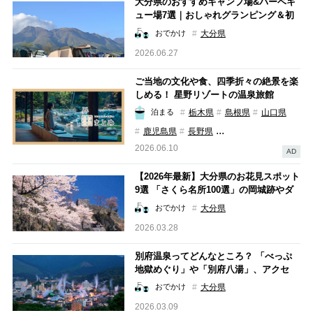
大分県のおすすめキャンプ場&バーベキ
ュー場7選｜おしゃれグランピング＆初
心者向け施設も紹介！
大分県
おでかけ
2026.06.27
ご当地の文化や食、四季折々の絶景を楽
しめる！ 星野リゾートの温泉旅館
「界」の2026年最新情報まとめ
栃木県
島根県
山口県
泊まる
...
鹿児島県
長野県
2026.06.10
AD
【2026年最新】大分県のお花見スポット
9選 「さくら名所100選」の岡城跡やダ
ムまで！穴場の桜スポットも
大分県
おでかけ
2026.03.28
別府温泉ってどんなところ？ 「べっぷ
地獄めぐり」や「別府八湯」、アクセ
ス、グルメまで完全ガイド
大分県
おでかけ
2026.03.09