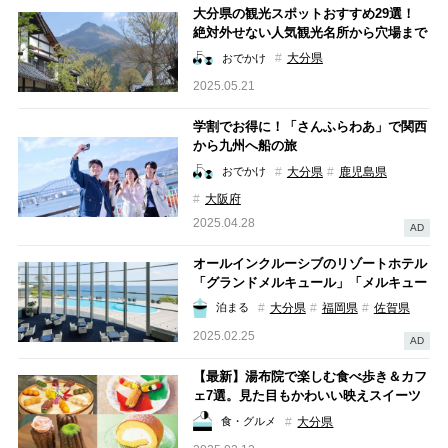
大分県の観光スポットおすすめ29選！
絶対外せない人気観光名所から穴場まで
大分県
おでかけ
2025.05.21
学割でお得に！「さんふらわあ」で関西
から九州へ船の旅
大分県
鹿児島県
おでかけ
大阪府
2025.04.28
AD
オールインクルーシブのリゾートホテル
「グランドメルキュール」「メルキュー
ル」九州3施設で楽しむ“はなれ旅”
大分県
福岡県
佐賀県
泊まる
2025.02.25
AD
【最新】湯布院で楽しむ食べ歩き＆カフ
ェ7選。見た目もかわいい映えスイーツ
がいっぱい！
大分県
食・グルメ