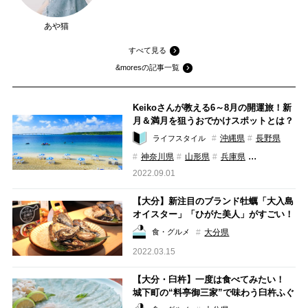
あや猫
すべて見る
&moresの記事一覧
Keikoさんが教える6～8月の開運旅！新
月＆満月を狙うおでかけスポットとは？
沖縄県
長野県
ライフスタイル
...
神奈川県
山形県
兵庫県
2022.09.01
【大分】新注目のブランド牡蠣「大入島
オイスター」「ひがた美人」がすごい！
大分県
食・グルメ
2022.03.15
【大分・臼杵】一度は食べてみたい！
城下町の“料亭御三家”で味わう臼杵ふぐ