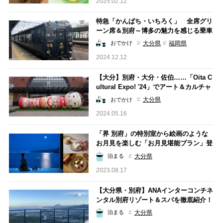
2025.02.12
特急「かんぱち・いちろく」 全席グリ
ーン席＆別府～博多の魅力を感じる乗車
レポ
大分県
福岡県
おでかけ
2024.12.12
【大分】別府・大分・佐伯……「Oita C
ultural Expo! '24」でアート＆カルチャ
ーを味わい尽くす
大分県
おでかけ
2024.05.16
「界 別府」の特別室から絵画のような
お月見を楽しむ「お月見堪能プラン」登
場
大分県
泊まる
2023.08.17
【大分県・別府】ANAインターコンチネ
ンタル別府リゾート＆スパを徹底紹介！
この冬、おこもりステイするならここ
大分県
泊まる