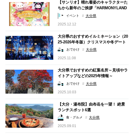
【サンリオ】晴れ着姿のキャラクターた
ちから新年のご挨拶「HARMONYLAND
NEW YEAR’s PARTY」12月26日（金）
大分県
イベント
スタート
2025.12.12
大分県のおすすめイルミネーション（20
25-2026年冬版）クリスマスや冬デート
に！
大分県
おでかけ
2025.11.08
大分県でおすすめの紅葉名所～見頃やラ
イトアップなどの2025年情報～
大分県
おでかけ
2025.10.03
【大分・湯布院】由布岳を一望！ 絶景
ランチスポット6選
大分県
食・グルメ
2025.09.01