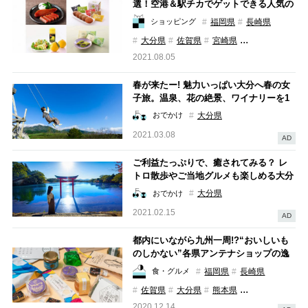
選！空港＆駅チカでゲットできる人気の
お菓子・おつまみなど厳選紹介
福岡県
長崎県
ショッピング
...
大分県
佐賀県
宮崎県
2021.08.05
春が来たー! 魅力いっぱい大分へ春の女
子旅。温泉、花の絶景、ワイナリーを1
泊2日で思いっきり楽しもう
大分県
おでかけ
2021.03.08
AD
ご利益たっぷりで、癒されてみる？ レ
トロ散歩やご当地グルメも楽しめる大分
パワースポット巡り
大分県
おでかけ
2021.02.15
AD
都内にいながら九州一周!?“おいしいも
のしかない”各県アンテナショップの逸
品を大調査
福岡県
長崎県
食・グルメ
...
佐賀県
大分県
熊本県
2020.12.14