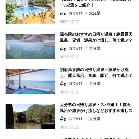
ール2選をご紹介！
大分県
おでかけ
2026.07.17
湯布院のおすすめ日帰り温泉！絶景露天
風呂、貸切、源泉かけ流し、何で選ぶ？
大分県
おでかけ
2026.07.11
別府温泉郷の日帰り温泉～源泉かけ流
し、露天風呂、食事、駅近、何で選ぶ？
～
大分県
おでかけ
2026.07.11
大分県の日帰り温泉・スパ9選！！露天
風呂や源泉かけ流しなどおすすめ癒しス
ポットを紹介
大分県
おでかけ
2026.07.11