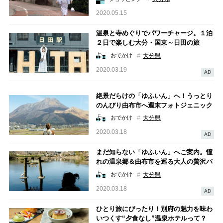
2020.05.15
温泉と寺めぐりでパワーチャージ。１泊
２日で楽しむ大分・国東～日田の旅
大分県
おでかけ
2020.03.19
AD
絶景だらけの「ゆふいん」へ！うっとり
のんびり由布市へ週末フォトジェニック
旅
大分県
おでかけ
2020.03.18
AD
まだ知らない「ゆふいん」へご案内。憧
れの温泉郷＆由布市を巡る大人の贅沢パ
ワーチャージ
大分県
おでかけ
2020.03.18
AD
ひとり旅にぴったり！別府の魅力を味わ
いつくす“夕食なし”温泉ホテルって？