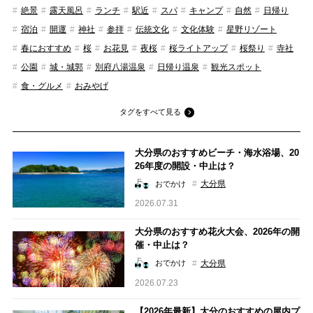
絶景
露天風呂
ランチ
駅近
スパ
キャンプ
自然
日帰り
宿泊
開運
神社
参拝
伝統文化
文化体験
星野リゾート
春におすすめ
桜
お花見
夜桜
桜ライトアップ
桜祭り
寺社
公園
城・城郭
別府八湯温泉
日帰り温泉
観光スポット
食・グルメ
おみやげ
タグをすべて見る
大分県のおすすめビーチ・海水浴場、20
26年度の開設・中止は？
大分県
おでかけ
2026.07.31
大分県のおすすめ花火大会、2026年の開
催・中止は？
大分県
おでかけ
2026.07.23
【2026年最新】大分のおすすめの屋内プ