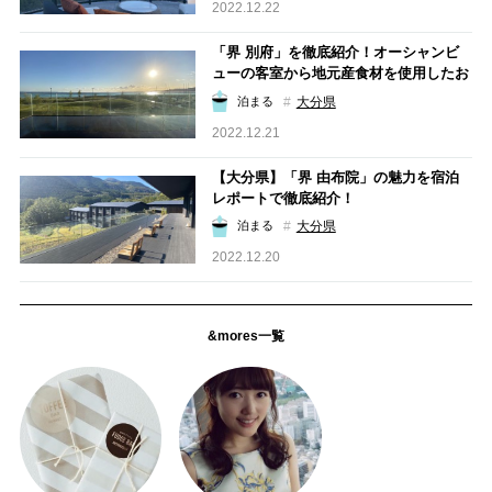
2022.12.22
「界 別府」を徹底紹介！オーシャンビ
ューの客室から地元産食材を使用したお
料理まで【るるぶ編集部員宿泊レポ】
大分県
泊まる
2022.12.21
【大分県】「界 由布院」の魅力を宿泊
レポートで徹底紹介！
大分県
泊まる
2022.12.20
&mores一覧