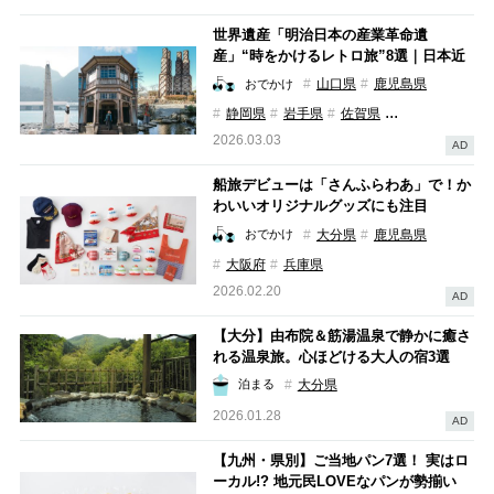
世界遺産「明治日本の産業革命遺
産」“時をかけるレトロ旅”8選｜日本近
代化の「ものづくり」を担った、写真映
山口県
鹿児島県
おでかけ
えスポットを巡る【エモい！×産業遺
...
静岡県
岩手県
佐賀県
産】
2026.03.03
AD
船旅デビューは「さんふらわあ」で！か
わいいオリジナルグッズにも注目
大分県
鹿児島県
おでかけ
大阪府
兵庫県
2026.02.20
AD
【大分】由布院＆筋湯温泉で静かに癒さ
れる温泉旅。心ほどける大人の宿3選
大分県
泊まる
2026.01.28
AD
【九州・県別】ご当地パン7選！ 実はロ
ーカル!? 地元民LOVEなパンが勢揃い