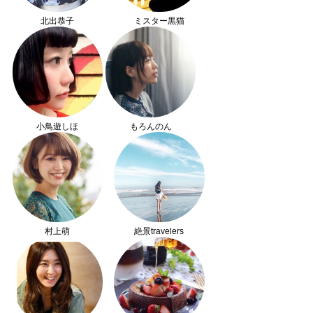
北出恭子
ミスター黒猫
小鳥遊しほ
もろんのん
村上萌
絶景travelers