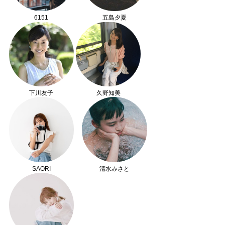
6151
五島夕夏
下川友子
久野知美
SAORI
清水みさと