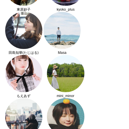
東原妙子
kyoko_plus
田島知華(たじはる)
Masa
もえあず
mini_minor