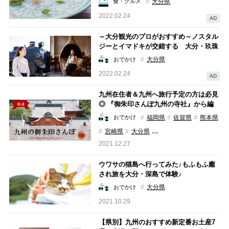
大分県
食・グルメ
2022.02.24
AD
～大分観光のプロがおすすめ～ノスタル
ジーとイマドキが交錯する 大分・玖珠
＆九重1泊2日旅
大分県
おでかけ
2022.02.24
AD
九州在住者＆九州へ旅行予定の方は必見
◎ 『御朱印さんぽ九州の寺社』から編
集部おすすめの御朱印をご紹介
福岡県
佐賀県
熊本県
おでかけ
...
宮崎県
大分県
2021.12.27
ウワサの猫島へ行ってみた♪もふもふ癒
され旅を大分・深島で体験♪
大分県
おでかけ
2021.10.29
【県別】九州のおすすめ新定番お土産7