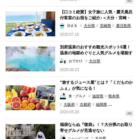
AD
【口コミ絶賛】女子旅に人気・露天風呂
付客室のお宿をご紹介♪＜大分・宮崎・
鹿児島編＞
大分県
宮崎県
鹿児島県
泊まる
2020.07.16
別府温泉のおすすめ観光スポット6選！
温泉の地獄めぐりと人気グルメを堪能す
る散策プラン！
大分県
おでかけ
2020.06.23
“旅するジュース屋”とは？「くだものか
ふぇ」が気になる！
滋賀県
熊本県
食・グルメ
...
大阪府
京都府
福岡県
2020.05.20
AD
福袋ならぬ『復袋』！？大分県のお取り
寄せグルメが見逃せない
大分県
ショッピング