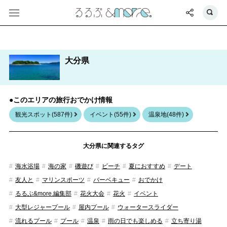
大分県
●このエリアの旅行おでかけ情報
観光スポット(587件)
イベント(55件)
温泉地(48件)
大分県に関連するタグ
海水浴場
海の家
磯遊び
ビーチ
夏におすすめ
デート
友人と
マリンスポーツ
バーベキュー
おでかけ
るるぶ&more.編集部
花火大会
花火
イベント
大型レジャープール
屋内プール
ウォータースライダー
流れるプール
プール
温泉
雨の日でも楽しめる
立ち寄り湯