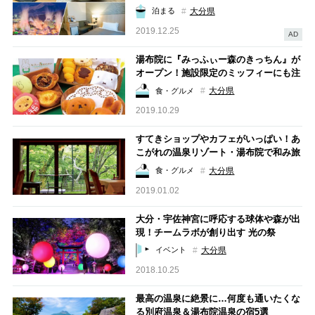
大分県
泊まる
2019.12.25
AD
湯布院に『みっふぃー森のきっちん』が
オープン！施設限定のミッフィーにも注
目
大分県
食・グルメ
2019.10.29
すてきショップやカフェがいっぱい！あ
こがれの温泉リゾート・湯布院で和み旅
大分県
食・グルメ
2019.01.02
大分・宇佐神宮に呼応する球体や森が出
現！チームラボが創り出す 光の祭
大分県
イベント
2018.10.25
最高の温泉に絶景に…何度も通いたくな
る別府温泉＆湯布院温泉の宿5選