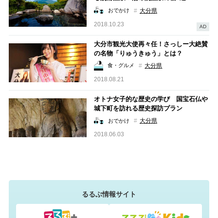
大分県
おでかけ
2018.10.23
AD
大分市観光大使再々任！さっしー大絶賛
の名物「りゅうきゅう」とは？
大分県
食・グルメ
2018.08.21
オトナ女子的な歴史の学び 国宝石仏や
城下町を訪れる歴史探訪プラン
大分県
おでかけ
2018.06.03
るるぶ情報サイト