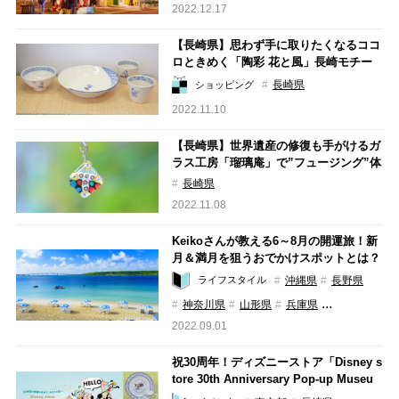
2022.12.17
【長崎県】思わず手に取りたくなるココ
ロときめく「陶彩 花と風」長崎モチー
フの器たち
長崎県
ショッピング
2022.11.10
【長崎県】世界遺産の修復も手がけるガ
ラス工房「瑠璃庵」で”フュージング”体
験！
長崎県
2022.11.08
Keikoさんが教える6～8月の開運旅！新
月＆満月を狙うおでかけスポットとは？
沖縄県
長野県
ライフスタイル
...
神奈川県
山形県
兵庫県
2022.09.01
祝30周年！ディズニーストア「Disney s
tore 30th Anniversary Pop-up Museu
m」が8月21日からスタート!!