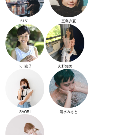
6151
五島夕夏
下川友子
久野知美
SAORI
清水みさと