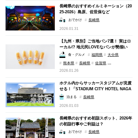
長崎県のおすすめイルミネーション（20
25-2026）島原、佐世保など
長崎県
おでかけ
2026.01.31
【九州・県別】ご当地パン7選！ 実はロ
ーカル!? 地元民LOVEなパンが勢揃い
福岡県
大分県
食・グルメ
...
熊本県
長崎県
佐賀県
2026.01.26
ホテル内からサッカースタジアムが見渡
せる！「STADIUM CITY HOTEL NAGA
SAKI」で感動のスタジアムステイ【す
長崎県
泊まる
みずみ宿泊ルポ】
2026.01.03
長崎県のおすすめ初詣スポット、2026年
の初詣行事やご利益は？
長崎県
おでかけ