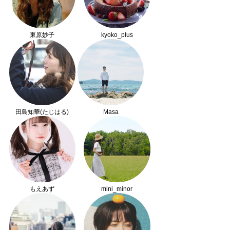
東原妙子
kyoko_plus
田島知華(たじはる)
Masa
もえあず
mini_minor