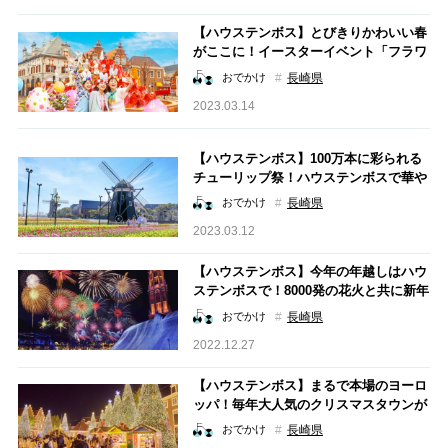
【ハウステンボス】とびきりかわいい春
がここに！イースターイベント「フラワ
ーフェスティバル～花と光のイースター
長崎県
おでかけ
～」が開催！
2023.03.14
【ハウステンボス】100万本に彩られる
チューリップ祭！ハウステンボスで華や
かな春を迎えよう！
長崎県
おでかけ
2023.03.12
【ハウステンボス】今年の年越しはハウ
ステンボスで！8000発の花火と共に新年
を迎える「光の街のカウントダウン 202
長崎県
おでかけ
3」開催！
2022.12.27
【ハウステンボス】まるで本場のヨーロ
ッパ！毎年大人気のクリスマスタウンが
パワーアップ！新登場のアトラクション
長崎県
おでかけ
も必見！