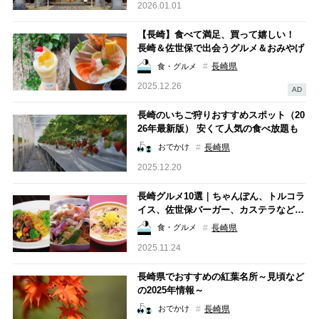
2026.01.01
【長崎】食べて満足、買って嬉しい！
長崎＆佐世保で出会うグルメ＆おみやげ
10選
長崎県
食・グルメ
2025.12.26
AD
長崎のいちご狩りおすすめスポット（20
26年最新版） 安くて人気の食べ放題も
ご紹介！
長崎県
おでかけ
2025.12.20
長崎グルメ10選｜ちゃんぽん、トルコラ
イス、佐世保バーガー、カステラなど…
ご当地グルメを一挙紹介
長崎県
食・グルメ
2025.11.24
長崎県でおすすめの紅葉名所～見頃など
の2025年情報～
長崎県
おでかけ