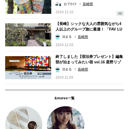
木 のお店3選
長崎県
おでかけ
2024.12.10
AD
【長崎】シックな大人の雰囲気ながら4
人以上のグループ旅に最適！ 「FAV LU
X 長崎」宿泊レポ
長崎県
泊まる
2024.12.03
終了しました【宿泊券プレゼント】編集
部が泊まってみたい宿 vol.16 星野リゾ
ート「界 雲仙」
長崎県
泊まる
2024.11.29
&mores一覧