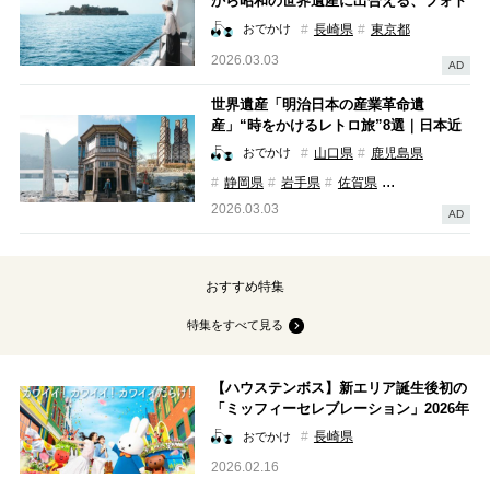
から昭和の世界遺産に出合える、フォト
ジェニックな長崎の“時をかけるレトロ
長崎県
東京都
おでかけ
旅”【エモい！×産業遺産】
2026.03.03
AD
世界遺産「明治日本の産業革命遺
産」“時をかけるレトロ旅”8選｜日本近
代化の「ものづくり」を担った、写真映
山口県
鹿児島県
おでかけ
えスポットを巡る【エモい！×産業遺
...
静岡県
岩手県
佐賀県
産】
2026.03.03
AD
おすすめ特集
特集をすべて見る
【ハウステンボス】新エリア誕生後初の
「ミッフィーセレブレーション」2026年
2月27日（金）から開催！
長崎県
おでかけ
2026.02.16