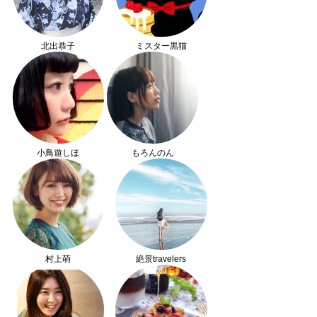
北出恭子
ミスター黒猫
小鳥遊しほ
もろんのん
村上萌
絶景travelers