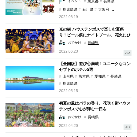
東京都
長崎県
イベント
...
鹿児島県
石川県
大阪府
2022.08.19
光の街 ハウステンボスで楽しむ夏祭
り！ビール祭にナイトプール、花火にひ
まわり…、この夏やりたいことが全部叶
長崎県
おでかけ
っちゃう！
2022.06.23
AD
【全国版】遊び心満載！ユニークなコン
セプトのホテル5選
山形県
熊本県
愛知県
長崎県
鹿児島県
2022.05.15
初夏の風はバラの香り。花咲く街ハウス
テンボスで心が弾む一日を
長崎県
おでかけ
2022.04.20
AD