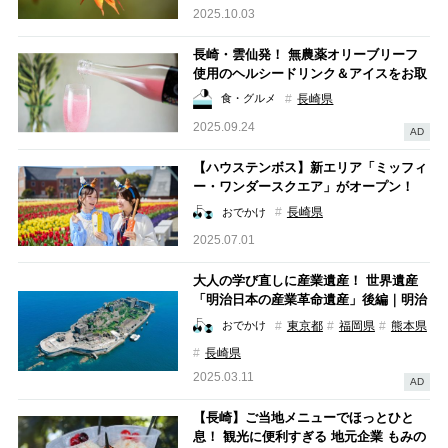
2025.10.03
長崎・雲仙発！ 無農薬オリーブリーフ
使用のヘルシードリンク＆アイスをお取
り寄せ
長崎県
食・グルメ
2025.09.24
AD
【ハウステンボス】新エリア「ミッフィ
ー・ワンダースクエア」がオープン！
エリア詳細やフード・グッズも大紹介
長崎県
おでかけ
2025.07.01
大人の学び直しに産業遺産！ 世界遺産
「明治日本の産業革命遺産」後編｜明治
時代「近代産業の始まり」
東京都
福岡県
熊本県
おでかけ
長崎県
2025.03.11
AD
【長崎】ご当地メニューでほっとひと
息！ 観光に便利すぎる 地元企業 もみの