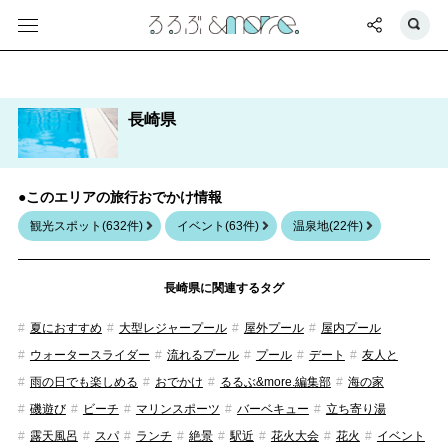
長崎県
●このエリアの旅行おでかけ情報
観光スポット(632件)
イベント(63件)
温泉地(22件)
長崎県に関連するタグ
夏におすすめ
大型レジャープール
屋外プール
屋内プール
ウォータースライダー
流れるプール
プール
デート
友人と
雨の日でも楽しめる
おでかけ
るるぶ&more.編集部
海の家
磯遊び
ビーチ
マリンスポーツ
バーベキュー
立ち寄り湯
露天風呂
スパ
ランチ
絶景
駅近
花火大会
花火
イベント