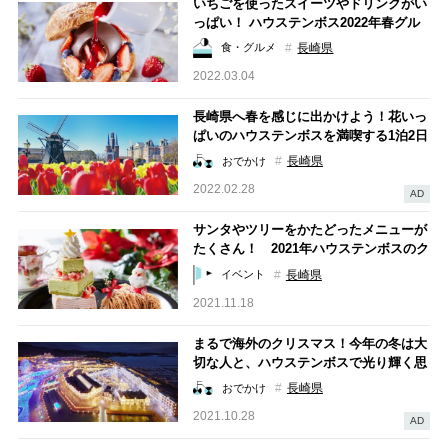
いちごを使ったスイーツやドリンクがい
っぱい！ ハウステンボス2022年春グル
メ
長崎県
食・グルメ
2022.03.04
長崎県へ春を感じに出かけよう！花いっ
ぱいのハウステンボスを満喫する1泊2日
モデルプラン
長崎県
おでかけ
2022.02.28
AD
サンタやツリーをかたどったメニューが
たくさん！ 2021年ハウステンボスのク
リスマス限定グルメ
長崎県
イベント
2021.11.18
まるで海外のクリスマス！今年の冬は大
切な人と、ハウステンボスで光り輝く思
い出作り
長崎県
おでかけ
2021.10.28
AD