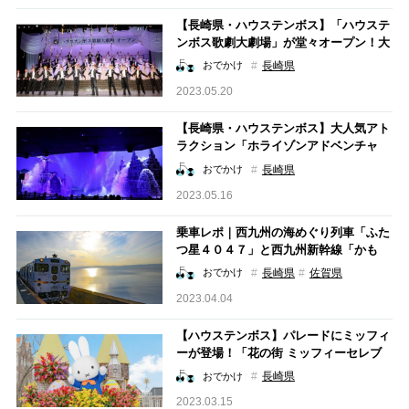
【長崎県・ハウステンボス】「ハウステ
ンボス歌劇大劇場」が堂々オープン！大
盛況のこけら落とし公演徹底ルポ
長崎県
おでかけ
2023.05.20
【長崎県・ハウステンボス】大人気アト
ラクション「ホライゾンアドベンチャ
ー」とショップ「アンジェリケ」がリニ
長崎県
おでかけ
ューアル！新ブランド「Tulietta」も要
2023.05.16
チェック
乗車レポ｜西九州の海めぐり列車「ふた
つ星４０４７」と西九州新幹線「かも
め」でとっておきの電車旅へGo！
長崎県
佐賀県
おでかけ
2023.04.04
【ハウステンボス】パレードにミッフィ
ーが登場！「花の街 ミッフィーセレブ
レーション」も開催決定！
長崎県
おでかけ
2023.03.15