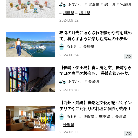
ポケモンを紹介
北海道
岩手県
宮城県
おでかけ
...
福島県
福井県
2024.09.12
布引の月光に照らされる静かな海を眺め
て、暮らすように楽しむ海辺のホテル
【月と海（長崎県 長崎市）】
長崎県
泊まる
2024.06.24
AD
【長崎・伊王島】青い海と空、長崎なら
ではの白亜の教会も。 長崎市街から気
軽にアクセスしてリゾート気分を満喫！
長崎県
おでかけ
2024.03.30
【九州・沖縄】自然と文化が息づくイン
テリアやこだわりの料理に個性が光る！
「日本 味の宿」5選
佐賀県
熊本県
長崎県
泊まる
沖縄県
2024.03.11
AD