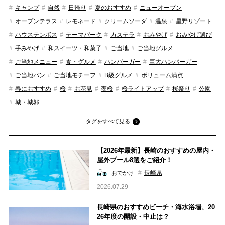
キャンプ
自然
日帰り
夏のおすすめ
ニューオープン
オープンテラス
レモネード
クリームソーダ
温泉
星野リゾート
ハウステンボス
テーマパーク
カステラ
おみやげ
おみやげ選び
手みやげ
和スイーツ・和菓子
ご当地
ご当地グルメ
ご当地メニュー
食・グルメ
ハンバーガー
巨大ハンバーガー
ご当地パン
ご当地モチーフ
B級グルメ
ボリューム満点
春におすすめ
桜
お花見
夜桜
桜ライトアップ
桜祭り
公園
城・城郭
タグをすべて見る
【2026年最新】長崎のおすすめの屋内・
屋外プール8選をご紹介！
長崎県
おでかけ
2026.07.29
長崎県のおすすめビーチ・海水浴場、20
26年度の開設・中止は？