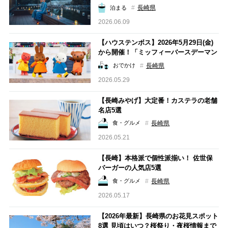
長崎県
泊まる
2026.06.09
【ハウステンボス】2026年5月29日(金)
から開催！「ミッフィーバースデーマン
ス」でミッフィーのお誕生日を盛り上げ
長崎県
おでかけ
よう♪
2026.05.29
【長崎みやげ】大定番！カステラの老舗
名店5選
長崎県
食・グルメ
2026.05.21
【長崎】本格派で個性派揃い！ 佐世保
バーガーの人気店5選
長崎県
食・グルメ
2026.05.17
【2026年最新】長崎県のお花見スポット
8選 見頃はいつ？桜祭り・夜桜情報まで