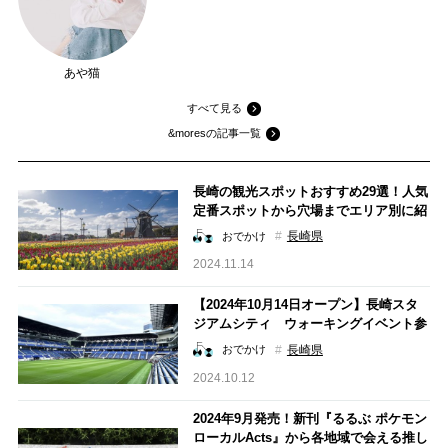
あや猫
すべて見る
&moresの記事一覧
長崎の観光スポットおすすめ29選！人気
定番スポットから穴場までエリア別に紹
介
長崎県
おでかけ
2024.11.14
【2024年10月14日オープン】長崎スタ
ジアムシティ ウォーキングイベント参
加レポート
長崎県
おでかけ
2024.10.12
2024年9月発売！新刊『るるぶ ポケモン
ローカルActs』から各地域で会える推し