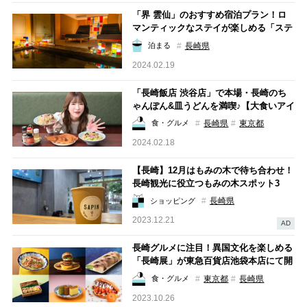
「界 雲仙」のおすすめ宿泊プラン！ロ
マンティックなステイが楽しめる「ステ
ンドグラス滞在プラン」が2024年12月3
長崎県
泊まる
1日まで販売中
2024.02.19
「長崎飯店 渋谷店」で本場・長崎のち
ゃんぽん&皿うどんを満喫♪【大食いアイ
ドルもえのあずきの絶品グルメ77】
長崎県
東京都
食・グルメ
2024.02.18
【長崎】12月はもみの木で待ち合わせ！
長崎観光に役立つもみの木スポット3
選！
長崎県
ショッピング
2023.12.21
AD
長崎グルメに注目！異国文化を楽しめる
「長崎展」が東急百貨店池袋本店にて開
催！
東京都
長崎県
食・グルメ
2023.10.26