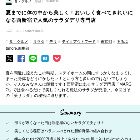
食・グルメ
更新日：2020.06.06
夏までに体の中から美しく！おいしく食べてきれいに
なる西新宿で人気のサラダデリ専門店
るるぶ＆more.編集部
食・グルメ
サラダ
デリ
テイクアウトフード
東京都
るるぶ
&more.編集部
夏を間近に控えたこの時期、ステイホームの間にすっかりなまってし
まった身体をどうにかしたい！という方も多いのではないでしょう
か。そんなみなさんに朗報です！西新宿にあるサラダ専門店「MARG
O」では食べるだけで美しくなれる魔法のサラダが勢揃い。今回はそ
の「美サラダ」の秘密に迫ります。
Summary
帰りが遅くなった日は罪悪感のないサラダで決まり！
美しくなる秘密はバランスのとれた新鮮野菜の組み合わせ
組み合わせは2000万通り以上！自分だけのお気に入りがみつかるカス