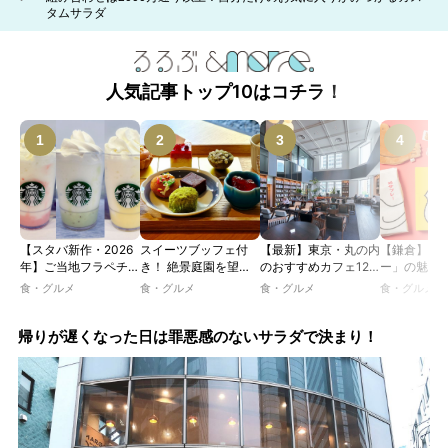
タムサラダ
人気記事トップ10はコチラ！
【スタバ新作・2026
スイーツブッフェ付
【最新】東京・丸の内
【鎌倉】「
年】ご当地フラペチー
き！ 絶景庭園を望む
のおすすめカフェ12
ー」の魅力
ノが新登場！ 地域と
ホテルレストランで味
選｜ひとりでゆったり
説！ 定番商
食・グルメ
食・グルメ
食・グルメ
食・グルメ
未来を育むプロジェク
わう「彩り膳」【ミス
楽しめるおしゃれカフ
定グッズま
ト「STARBUCKS
ター黒猫の東京スイー
ェから、テラス席のあ
JIMOTO
ツトレンドVol.105】
るカフェ、優雅なホテ
帰りが遅くなった日は罪悪感のないサラダで決まり！
PROGRAM」が青
ルラウンジまで！
森・群馬・沖縄で始
動。6種類を飲んで実
食レポート