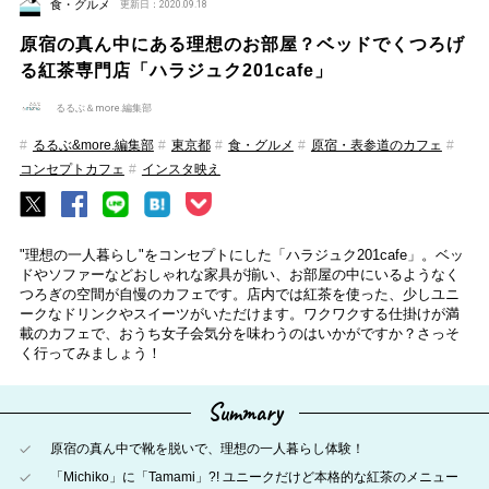
食・グルメ
更新日：2020.09.18
原宿の真ん中にある理想のお部屋？ベッドでくつろげ
る紅茶専門店「ハラジュク201cafe」
るるぶ＆more.編集部
るるぶ&more.編集部
東京都
食・グルメ
原宿・表参道のカフェ
コンセプトカフェ
インスタ映え
"理想の一人暮らし"をコンセプトにした「ハラジュク201cafe」。ベッ
ドやソファーなどおしゃれな家具が揃い、お部屋の中にいるようなく
つろぎの空間が自慢のカフェです。店内では紅茶を使った、少しユニ
ークなドリンクやスイーツがいただけます。ワクワクする仕掛けが満
載のカフェで、おうち女子会気分を味わうのはいかがですか？さっそ
く行ってみましょう！
Summary
原宿の真ん中で靴を脱いで、理想の一人暮らし体験！
「Michiko」に「Tamami」?! ユニークだけど本格的な紅茶のメニュー