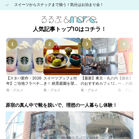
スイーツからスナックまで揃う！気分はお泊まり会！
人気記事トップ10はコチラ！
【スタバ新作・2026
スイーツブッフェ付
【最新】東京・丸の内
【鎌倉】「
年】ご当地フラペチー
き！ 絶景庭園を望む
のおすすめカフェ12
ー」の魅力
ノが新登場！ 地域と
ホテルレストランで味
選｜ひとりでゆったり
説！ 定番商
食・グルメ
食・グルメ
食・グルメ
食・グルメ
未来を育むプロジェク
わう「彩り膳」【ミス
楽しめるおしゃれカフ
定グッズま
ト「STARBUCKS
ター黒猫の東京スイー
ェから、テラス席のあ
JIMOTO
ツトレンドVol.105】
るカフェ、優雅なホテ
原宿の真ん中で靴を脱いで、理想の一人暮らし体験！
PROGRAM」が青
ルラウンジまで！
森・群馬・沖縄で始
動。6種類を飲んで実
食レポート