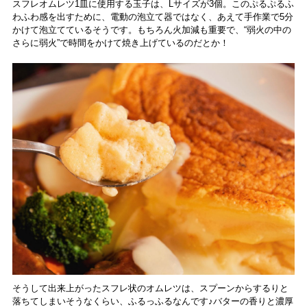
スフレオムレツ1皿に使用する玉子は、Lサイズが3個。このぷるぷるふ
わふわ感を出すために、電動の泡立て器ではなく、あえて手作業で5分
かけて泡立てているそうです。もちろん火加減も重要で、“弱火の中の
さらに弱火”で時間をかけて焼き上げているのだとか！
そうして出来上がったスフレ状のオムレツは、スプーンからするりと
落ちてしまいそうなくらい、ふるっふるなんです♪バターの香りと濃厚