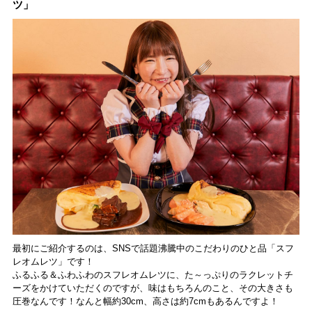
ツ」
食レポート
最初にご紹介するのは、SNSで話題沸騰中のこだわりのひと品「スフ
レオムレツ」です！
ふるふる＆ふわふわのスフレオムレツに、た～っぷりのラクレットチ
ーズをかけていただくのですが、味はもちろんのこと、その大きさも
圧巻なんです！なんと幅約30cm、高さは約7cmもあるんですよ！