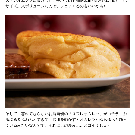
スフレオムレツに負けじと、牛バラ肉も幅約8cm×高さ約2cmのビッグ
サイズ。大ボリュームなので、シェアするのもいいかも♪
そして、忘れてならないお店自慢の「スフレオムレツ」がコチラ！ぷ
るぷる＆ふわふわすぎて、お皿を動かすとオムレツがゆらゆらと踊っ
ているみたいなんです。それにこの厚み……スゴイでしょ♪