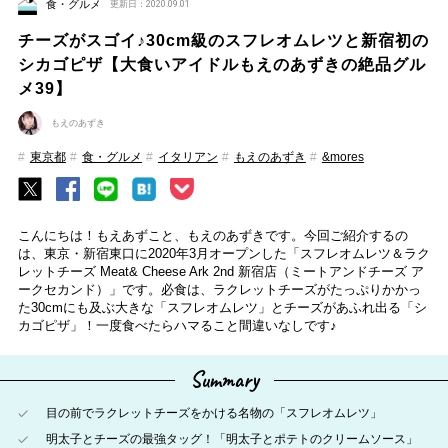
食・グルメ
更新日：2020.09.01
チーズがスゴイ♪30cm級のスフレオムレツと新宿初の
シカゴピザ【大食いアイドルもえのあずきの絶品グル
メ39】
もえのあずき
東京都
食・グルメ
イタリアン
もえのあずき
&mores
こんにちは！もえあずこと、もえのあずきです。今回ご紹介するの
は、東京・新宿東口に2020年3月オープンした「スフレオムレツ＆ラク
レットチーズ Meat& Cheese Ark 2nd 新宿店（ミートアンドチーズ ア
ークセカンド）」です。必食は、ラクレットチーズがたっぷりかかっ
た30cmにも及ぶ大きな「スフレオムレツ」とチーズがあふれ出る「シ
カゴピザ」！一度食べたらハマること間違いなしです♪
Summary
目の前でラクレットチーズをかける名物の「スフレオムレツ」
明太子とチーズの最強タッグ！「明太子とポテトのクリームソース」