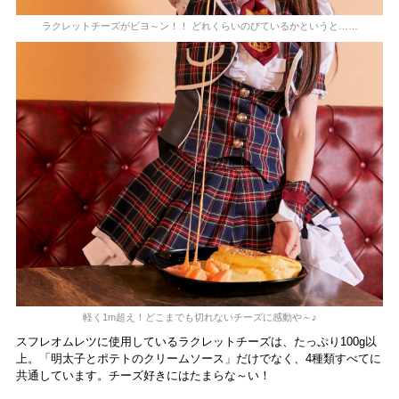
ラクレットチーズがビヨ～ン！！ どれくらいのびているかというと……
軽く1m超え！どこまでも切れないチーズに感動や～♪
スフレオムレツに使用しているラクレットチーズは、たっぷり100g以
上。「明太子とポテトのクリームソース」だけでなく、4種類すべてに
共通しています。チーズ好きにはたまらな～い！