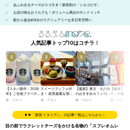
あふれ出るチーズがスゴすぎ！新宿初の「シカゴピザ」
お店の味をおうちでも！ボリューム満点のサンドイッチ
駅から徒歩約4分のラグジュアリーな非日常空間へ
人気記事トップ10はコチラ！
【スタバ新作・2026
スイーツブッフェ付
【最新】東京・丸の内
【鎌倉】「
年】ご当地フラペチー
き！ 絶景庭園を望む
のおすすめカフェ12
ー」の魅力
ノが新登場！ 地域と
ホテルレストランで味
選｜ひとりでゆったり
説！ 定番商
食・グルメ
食・グルメ
食・グルメ
食・グルメ
未来を育むプロジェク
わう「彩り膳」【ミス
楽しめるおしゃれカフ
定グッズま
ト「STARBUCKS
ター黒猫の東京スイー
ェから、テラス席のあ
JIMOTO
ツトレンドVol.105】
るカフェ、優雅なホテ
▶▶「新宿 イタリアン」の記事一覧はこちらから！
PROGRAM」が青
ルラウンジまで！
森・群馬・沖縄で始
目の前でラクレットチーズをかける名物の「スフレオムレ
動。6種類を飲んで実