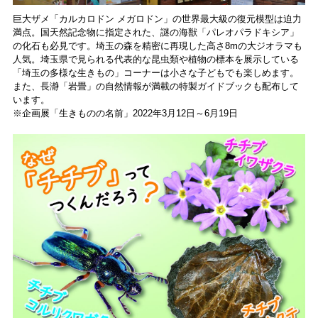
巨大ザメ「カルカロドン メガロドン」の世界最大級の復元模型は迫力
満点。国天然記念物に指定された、謎の海獣「パレオパラドキシア」
の化石も必見です。埼玉の森を精密に再現した高さ8mの大ジオラマも
人気。埼玉県で見られる代表的な昆虫類や植物の標本を展示している
「埼玉の多様な生きもの」コーナーは小さな子どもでも楽しめます。
また、長瀞「岩畳」の自然情報が満載の特製ガイドブックも配布して
います。
※企画展「生きものの名前」2022年3月12日～6月19日