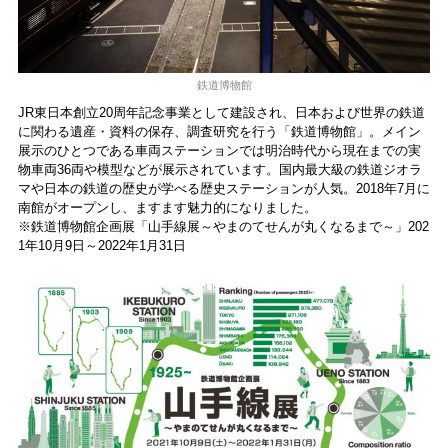
鉄道博物館
JR東日本創立20周年記念事業として建設され、日本および世界の鉄道
に関わる遺産・資料の保存、調査研究を行う「鉄道博物館」。メイン
展示のひとつである車両ステーションでは明治時代から現在までの実
物車両36両や模型などが展示されています。国内最大級の鉄道ジオラ
マや日本の鉄道の歴史が学べる歴史ステーションが人気。2018年7月に
南館がオープンし、ますます魅力的になりました。
※鉄道博物館企画展「山手線展～やまのてせんが丸くなるまで～」202
1年10月9日～2022年1月31日