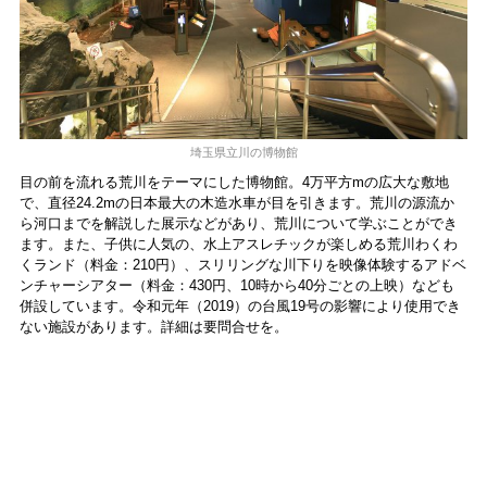
埼玉県立川の博物館
目の前を流れる荒川をテーマにした博物館。4万平方mの広大な敷地
で、直径24.2mの日本最大の木造水車が目を引きます。荒川の源流か
ら河口までを解説した展示などがあり、荒川について学ぶことができ
ます。また、子供に人気の、水上アスレチックが楽しめる荒川わくわ
くランド（料金：210円）、スリリングな川下りを映像体験するアドベ
ンチャーシアター（料金：430円、10時から40分ごとの上映）なども
併設しています。令和元年（2019）の台風19号の影響により使用でき
ない施設があります。詳細は要問合せを。