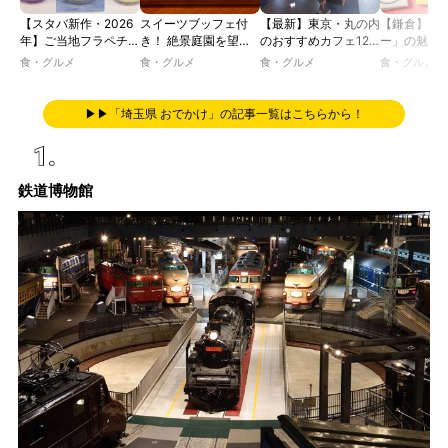
【スタバ新作・2026
スイーツブッフェ付
【最新】東京・丸の内
【鎌倉】「
年】ご当地フラペチー
き！ 絶景庭園を望む
のおすすめカフェ12
ー」の魅力
ノが新登場！ 地域と
ホテルレストランで味
選｜ひとりでゆったり
説！ 定番商
食・グルメ
食・グルメ
食・グルメ
食・グルメ
未来を育むプロジェク
わう「彩り膳」【ミス
楽しめるおしゃれカフ
定グッズま
ト「STARBUCKS
ター黒猫の東京スイー
ェから、テラス席のあ
JIMOTO
ツトレンドVol.105】
るカフェ、優雅なホテ
▶▶「埼玉県 おでかけ」の記事一覧はこちらから！
PROGRAM」が青
ルラウンジまで！
森・群馬・沖縄で始
動。6種類を飲んで実
食レポート
鉄道博物館