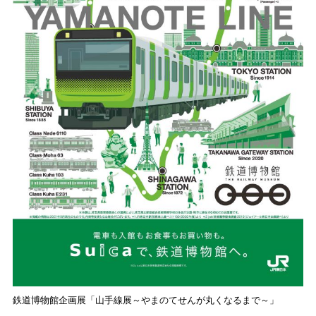
鉄道博物館企画展「山手線展～やまのてせんが丸くなるまで～」