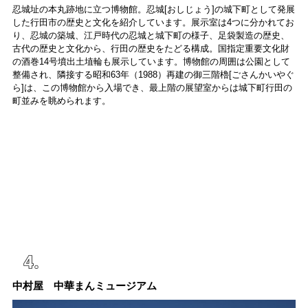
忍城址の本丸跡地に立つ博物館。忍城[おしじょう]の城下町として発展
した行田市の歴史と文化を紹介しています。展示室は4つに分かれてお
り、忍城の築城、江戸時代の忍城と城下町の様子、足袋製造の歴史、
古代の歴史と文化から、行田の歴史をたどる構成。国指定重要文化財
の酒巻14号墳出土埴輪も展示しています。博物館の周囲は公園として
整備され、隣接する昭和63年（1988）再建の御三階櫓[ごさんかいやぐ
ら]は、この博物館から入場でき、最上階の展望室からは城下町行田の
町並みを眺められます。
中村屋 中華まんミュージアム