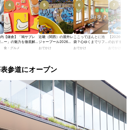
の内
【鎌倉】「鳩サブレ
近畿（関西）の屋外レ
ここってほんとに池
【2026年最
2
ー」の魅力を徹底解
ジャープール2026！
袋？心ゆくまでリフレ
のおすすめの
たり
説！ 定番商品から限
ウォータースライダー
ッシュできる池袋・街
ル人気10選
食・グルメ
おでかけ
おでかけ
おでかけ
カフ
定グッズまでご紹介
やデートにおすすめの
歩きおすすめ5時間コ
のあ
スポットも紹介！
ース【るるぶ＆more.
ホテ
おさんぽ部】
が表参道にオープン