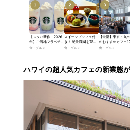
【スタバ新作・2026
スイーツブッフェ付
【最新】東京・丸
年】ご当地フラペチー
き！ 絶景庭園を望む
のおすすめカフェ1
ノが新登場！ 地域と
ホテルレストランで味
選｜ひとりでゆっ
食・グルメ
食・グルメ
食・グルメ
未来を育むプロジェク
わう「彩り膳」【ミス
楽しめるおしゃれ
ト「STARBUCKS
ター黒猫の東京スイー
ェから、テラス席
JIMOTO
ツトレンドVol.105】
るカフェ、優雅な
PROGRAM」が青
ルラウンジまで！
ハワイの超人気カフェの新業態
森・群馬・沖縄で始
動。6種類を飲んで実
食レポート