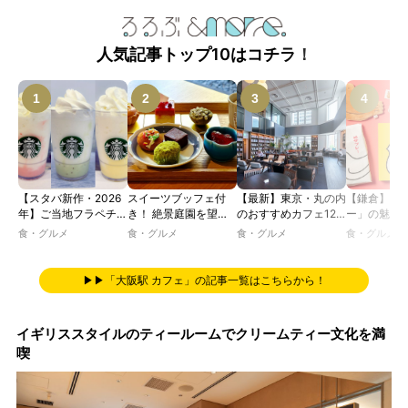
人気記事トップ10はコチラ！
【スタバ新作・2026
スイーツブッフェ付
【最新】東京・丸の内
【鎌倉】「
年】ご当地フラペチー
き！ 絶景庭園を望む
のおすすめカフェ12
ー」の魅力
ノが新登場！ 地域と
ホテルレストランで味
選｜ひとりでゆったり
説！ 定番商
食・グルメ
食・グルメ
食・グルメ
食・グルメ
未来を育むプロジェク
わう「彩り膳」【ミス
楽しめるおしゃれカフ
定グッズま
ト「STARBUCKS
ター黒猫の東京スイー
ェから、テラス席のあ
JIMOTO
ツトレンドVol.105】
るカフェ、優雅なホテ
▶▶「大阪駅 カフェ」の記事一覧はこちらから！
PROGRAM」が青
ルラウンジまで！
森・群馬・沖縄で始
動。6種類を飲んで実
イギリススタイルのティールームでクリームティー文化を満
食レポート
喫