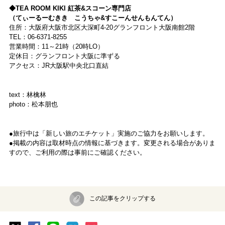
◆TEA ROOM KIKI 紅茶&スコーン専門店
（てぃーるーむきき こうちゃ&すこーんせんもんてん）
住所：大阪府大阪市北区大深町4-20グランフロント大阪南館2階
TEL：06-6371-8255
営業時間：11～21時（20時LO）
定休日：グランフロント大阪に準ずる
アクセス：JR大阪駅中央北口直結
text：林檎林
photo：松本朋也
●旅行中は「新しい旅のエチケット」実施のご協力をお願いします。
●掲載の内容は取材時点の情報に基づきます。変更される場合がありま
すので、ご利用の際は事前にご確認ください。
この記事をクリップする