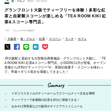
食・グルメ
更新日：2021.04.23
グランフロント大阪でティーフリーを体験！多彩な紅
茶と自家製スコーンが楽しめる「TEA ROOM KIKI 紅
茶&スコーン専門店」
るるぶ＆more.編集部
大阪府
食・グルメ
紅茶
スコーン
ランチ
カフェ
JR大阪駅と直結する大型複合商業施設・グランフロント大阪に、「TE
A ROOM KIKI 紅茶&スコーン専門店」が2020年11月が登場。オープン
直後から評判の“ティーフリー”や、英国伝統菓子・スコーンを味わっ
て、早速イギリス気分を堪能してきました！
Summary
イギリススタイルのティールームでクリームティー文化を満喫
ティーフリーで多種類の紅茶を存分に堪能できる！
おみやげ用茶葉などの販売やテイクアウトメニューも