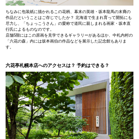
ちなみに包装紙に描かれるこの花柄、幕末の英雄・坂本龍馬の末裔の
作品だということはご存じでしたか？ 北海道で生まれ育って開拓にも
尽力し、「ちょっこうさん」の愛称で道民に親しまれる画家・坂本直
行氏によるものなのです。
店舗5階にはこの原画を見学できるギャラリーがあるほか、中札内村の
「六花の森」内には坂本画伯の作品などを展示した記念館もありま
す。
六花亭札幌本店へのアクセスは？ 予約はできる？