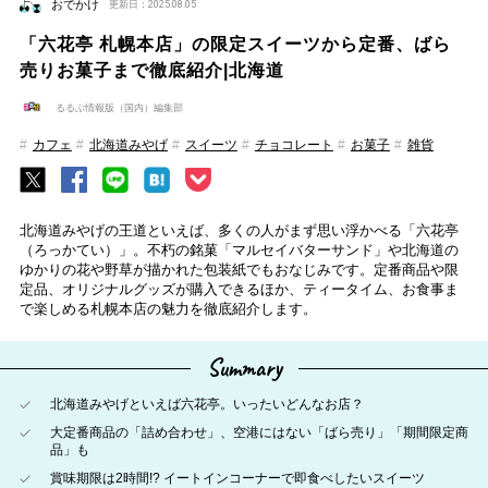
おでかけ
更新日：2025.08.05
「六花亭 札幌本店」の限定スイーツから定番、ばら
売りお菓子まで徹底紹介|北海道
るるぶ情報版（国内）編集部
カフェ
北海道みやげ
スイーツ
チョコレート
お菓子
雑貨
北海道みやげの王道といえば、多くの人がまず思い浮かべる「六花亭
（ろっかてい）」。不朽の銘菓「マルセイバターサンド」や北海道の
ゆかりの花や野草が描かれた包装紙でもおなじみです。定番商品や限
定品、オリジナルグッズが購入できるほか、ティータイム、お食事ま
で楽しめる札幌本店の魅力を徹底紹介します。
Summary
北海道みやげといえば六花亭。いったいどんなお店？
大定番商品の「詰め合わせ」、空港にはない「ばら売り」「期間限定商
品」も
賞味期限は2時間!? イートインコーナーで即食べしたいスイーツ