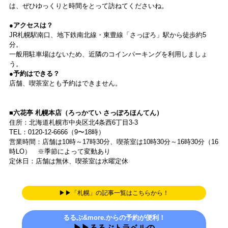
は、ぜひゆっくりと時間をとって訪ねてくださいね。
●アクセスは？
JR札幌駅南口、地下鉄南北線・東豊線「さっぽろ」駅から徒歩約5
分。
一般用駐車場はないため、近隣のコインパーキングを利用しましょ
う。
●予約はできる？
店舗、喫茶室とも予約はできません。
■六花亭 札幌本店（ろっかてい さっぽろほんてん）
住所：北海道札幌市中央区北4条西6丁目3-3
TEL：0120-12-6666（9〜18時）
営業時間：店舗は10時～17時30分、喫茶室は10時30分～16時30分（16
時LO） ※季節によって変動あり
定休日：店舗は無休、喫茶室は水曜定休
▶▶「札幌」の記事一覧はこちらから！
るるぶ&more.からの予約が便利！
▶▶
るるぶトラベルの