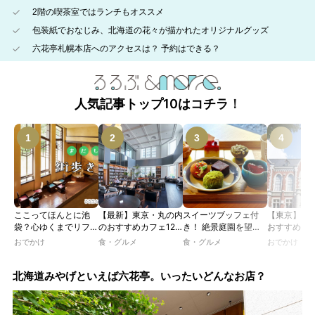
2階の喫茶室ではランチもオススメ
包装紙でおなじみ、北海道の花々が描かれたオリジナルグッズ
六花亭札幌本店へのアクセスは？ 予約はできる？
人気記事トップ10はコチラ！
ここってほんとに池
【最新】東京・丸の内
スイーツブッフェ付
【東京】レ
袋？心ゆくまでリフレ
のおすすめカフェ12
き！ 絶景庭園を望む
おすすめカフ
ッシュできる池袋・街
選｜ひとりでゆったり
ホテルレストランで味
｜文化財・
おでかけ
食・グルメ
食・グルメ
おでかけ
歩きおすすめ5時間コ
楽しめるおしゃれカフ
わう「彩り膳」【ミス
物の洋館や
ース【るるぶ＆more.
ェから、テラス席のあ
ター黒猫の東京スイー
で、アフタ
おさんぽ部】
るカフェ、優雅なホテ
ツトレンドVol.105】
ー、ランチ
北海道みやげといえば六花亭。いったいどんなお店？
ルラウンジまで！
イムを楽し