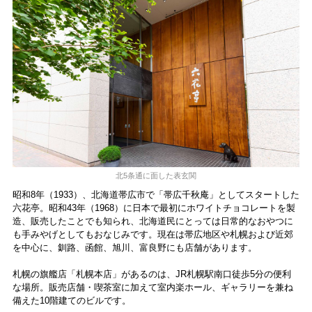
北5条通に面した表玄関
昭和8年（1933）、北海道帯広市で「帯広千秋庵」としてスタートした
六花亭。昭和43年（1968）に日本で最初にホワイトチョコレートを製
造、販売したことでも知られ、北海道民にとっては日常的なおやつに
も手みやげとしてもおなじみです。現在は帯広地区や札幌および近郊
を中心に、釧路、函館、旭川、富良野にも店舗があります。
札幌の旗艦店「札幌本店」があるのは、JR札幌駅南口徒歩5分の便利
な場所。販売店舗・喫茶室に加えて室内楽ホール、ギャラリーを兼ね
備えた10階建てのビルです。