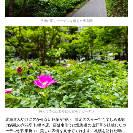
路地に面しガーデンを備えた裏玄関
緑と可憐な山野草に心安らぐガーデン
北海道みやげに欠かせない銘菓が揃い、限定のスイーツも楽しめる魅
力満載の六花亭 札幌本店。店舗南側では北海道の山野草を植栽したガ
ーデンが四季折々に美しい表情を見せてくれます。札幌を訪れた時に