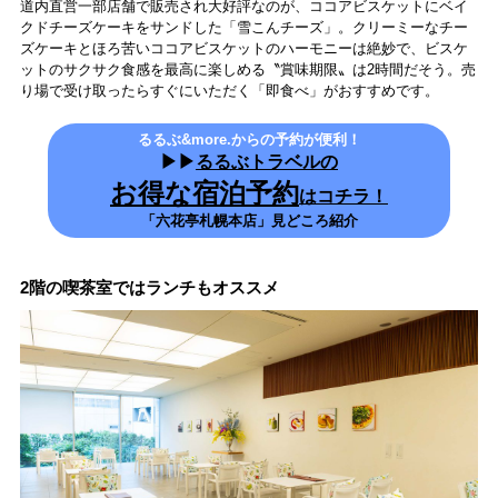
道内直営一部店舗で販売され大好評なのが、ココアビスケットにベイ
クドチーズケーキをサンドした「雪こんチーズ」。クリーミーなチー
ズケーキとほろ苦いココアビスケットのハーモニーは絶妙で、ビスケ
ットのサクサク食感を最高に楽しめる〝賞味期限〟は2時間だそう。売
り場で受け取ったらすぐにいただく「即食べ」がおすすめです。
るるぶ&more.からの予約が便利！
▶▶
るるぶトラベルの
お得な宿泊予約
はコチラ！
「六花亭札幌本店」見どころ紹介
2階の喫茶室ではランチもオススメ