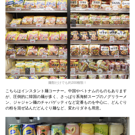
麺類だけでも約200種類！
こちらはインスタント麺コーナー。中国やベトナムのものもあります
が、圧倒的に韓国の麺が多く、さっぱり系海鮮スープのノグリラーメ
ン、ジャジャン麺のチャパゲッティなど定番ものを中心に、どんぐり
の粉を混ぜ込んだどんぐり麺など、変わりダネも用意。