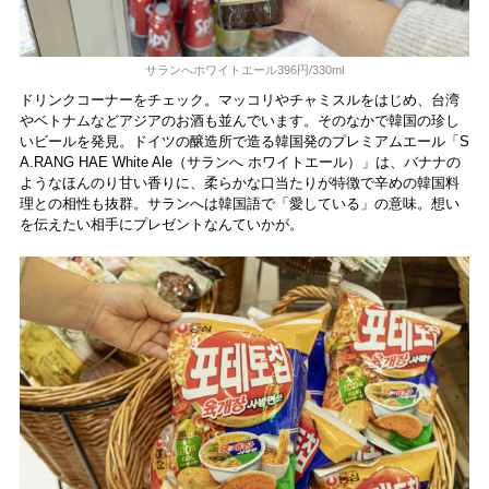
サランへホワイトエール396円/330ml
ドリンクコーナーをチェック。マッコリやチャミスルをはじめ、台湾
やベトナムなどアジアのお酒も並んでいます。そのなかで韓国の珍し
いビールを発見。ドイツの醸造所で造る韓国発のプレミアムエール「S
A.RANG HAE White Ale（サランへ ホワイトエール）」は、バナナの
ようなほんのり甘い香りに、柔らかな口当たりが特徴で辛めの韓国料
理との相性も抜群。サランへは韓国語で「愛している」の意味。想い
を伝えたい相手にプレゼントなんていかが。