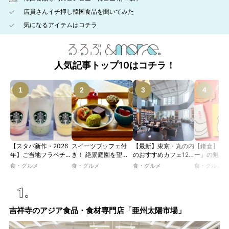
店員さんイチ押し韓国食品を聞いてみた
気になるアイテムはコチラ
人気記事トップ10はコチラ！
【スタバ新作・2026
スイーツブッフェ付
【最新】東京・丸の内
【鎌倉】「
年】ご当地フラペチー
き！ 絶景庭園を望む
のおすすめカフェ12
ー」の魅力
ノが新登場！ 地域と
ホテルレストランで味
選｜ひとりでゆったり
説！ 定番商
食・グルメ
食・グルメ
食・グルメ
食・グルメ
未来を育むプロジェク
わう「彩り膳」【ミス
楽しめるおしゃれカフ
定グッズま
ト「STARBUCKS
ター黒猫の東京スイー
ェから、テラス席のあ
JIMOTO
ツトレンドVol.105】
るカフェ、優雅なホテ
PROGRAM」が青
ルラウンジまで！
森・群馬・沖縄で始
吉祥寺のアジア食品・食材専門店「亜州太陽市場」
動。6種類を飲んで実
食レポート