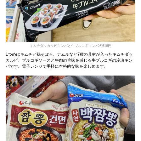
キムチダッカルビキンパと牛プルコギキンパ各616円
1つめはキムチと鶏そぼろ、ナムルなど7種の具材が入ったキムチダッ
カルビ、プルコギソースと牛肉の旨味を感じる牛プルコギの冷凍キン
パです。電子レンジで手軽に本格的な味を楽しめます。