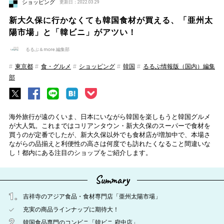
ショッピング
更新日：2022.03.29
新大久保に行かなくても韓国食材が買える、「亜州太
陽市場」と「韓ビニ」がアツい！
るるぶ＆more.編集部
東京都
食・グルメ
ショッピング
韓国
るるぶ情報版（国内）編集
部
海外旅行が遠のくいま、日本にいながら韓国を楽しもうと韓国グルメ
が大人気。これまではコリアンタウン・新大久保のスーパーで食材を
買うのが定番でしたが、新大久保以外でも食材店が増加中で、本場さ
ながらの品揃えと利便性の高さは何度でも訪れたくなること間違いな
し！都内にある注目のショップをご紹介します。
Summary
吉祥寺のアジア食品・食材専門店「亜州太陽市場」
充実の商品ラインナップに期待大！
韓国食品専門のコンビニ「韓ビニ 府中店」