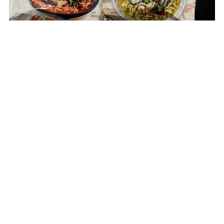
農心のチャンポン各221円
2つめは辛ラーメンでお馴染み、農心ブランドのインスタント麺。写真
左が海鮮風味のピリ辛チャンポン乾麺、右は辛さ控えめの四川白チャ
ンポン。ノンフライなので低カロリーなところも嬉しいポイント。
記事中の紹介スポット
地図で表示する