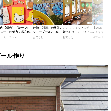
の内
【鎌倉】「鳩サブレ
近畿（関西）の屋外レ
ここってほんとに池
【2026年最
2
ー」の魅力を徹底解
ジャープール2026！
袋？心ゆくまでリフレ
のおすすめの
たり
説！ 定番商品から限
ウォータースライダー
ッシュできる池袋・街
ル人気10選
食・グルメ
おでかけ
おでかけ
おでかけ
カフ
定グッズまでご紹介
やデートにおすすめの
歩きおすすめ5時間コ
のあ
スポットも紹介！
ース【るるぶ＆more.
ホテ
おさんぽ部】
ビール作り