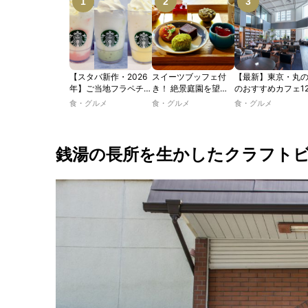
【スタバ新作・2026
スイーツブッフェ付
【最新】東京・丸
年】ご当地フラペチー
き！ 絶景庭園を望む
のおすすめカフェ1
ノが新登場！ 地域と
ホテルレストランで味
選｜ひとりでゆっ
食・グルメ
食・グルメ
食・グルメ
未来を育むプロジェク
わう「彩り膳」【ミス
楽しめるおしゃれ
ト「STARBUCKS
ター黒猫の東京スイー
ェから、テラス席
JIMOTO
ツトレンドVol.105】
るカフェ、優雅な
PROGRAM」が青
ルラウンジまで！
銭湯の長所を生かしたクラフト
森・群馬・沖縄で始
動。6種類を飲んで実
食レポート