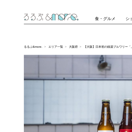
食・グルメ
シ
るるぶ&more.
エリア一覧
大阪府
【大阪】日本初の銭湯ブルワリー「