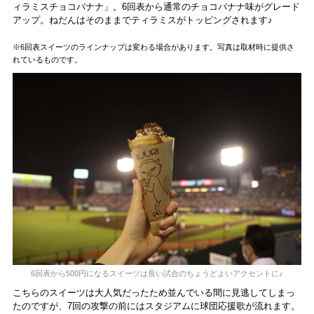
ィラミスチョコバナナ」。6回表から通常のチョコバナナ味がグレード
アップ。ねだんはそのままでティラミスがトッピングされます♪
※6回表スイーツのラインナップは変わる場合があります。写真は取材時に提供さ
れているものです。
6回表から500円になるスイーツは長い試合のちょうどよいアクセントに♪
こちらのスイーツは大人気だったため並んでいる間に見逃してしまっ
たのですが、7回の攻撃の前にはスタジアムに球団応援歌が流れます。