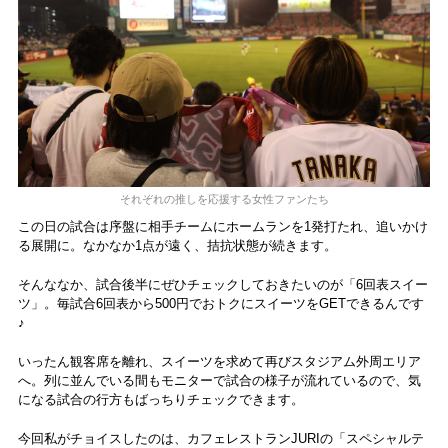
それぞれの推しを応援する女性ファンたち
この日の試合は序盤に相手チームにホームランを1発打たれ、追いかけ
る展開に。なかなか1点が遠く、拮抗状態が続きます。
そんななか、試合後半にぜひチェックしておきたいのが「6回表スイー
ツ」。毎試合6回表から500円でおトクにスイーツをGETできるんです
♪
いったん観客席を離れ、スイーツを求めて再びスタジアム外周エリア
へ。列に並んでいる間もモニターで試合の様子が流れているので、気
になる試合の行方もばっちりチェックできます。
今回私がチョイスしたのは、カフェレストランJURIの「スペシャルテ