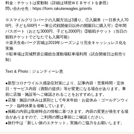
料金：チケットは変動制（詳細は球団ＷＥＢサイトを参照）
問い合わせ先：https://form.rakuteneagles.jp/einfo
※スマイルグリコパークの入園方法は3通り。①入園券（一日券大人70
0円、子ども500円＊一軍公式戦開催日以外の開園日に購入可）②年間
パスポート（おとな3000円、子ども2000円）③観戦チケット（当日の
観戦チケットでどなたでも入園可能）
※楽天生命パーク宮城は2019年シーズンより完全キャッシュレス化を
実施
※駐車場は宮城野原公園総合運動場駐車場利用（試合開催日は前売り
制）
Text & Photo：ジェンティーレ恵
●新型コロナウイルス感染症対策により、記事内容・営業時間・定休
日・サービス内容（酒類の提供）等が変更になる場合があります。事
前に店舗・施設等へご確認されることをおすすめします。
●店舗・施設の休みは原則として年末年始・お盆休み・ゴールデンウィ
ーク・臨時休業を省略しています。
●掲載の内容は取材時点の情報に基づきます。内容の変更が発生する場
合がありますので、ご利用の際は事前にご確認ください。
●旅行中は「新しい旅のエチケット」実施のご協力をお願いします。