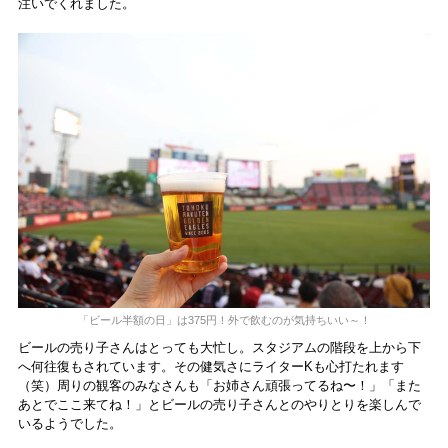
注いでくれました。
「ビール半額の日」は375円！外で飲むのが気持ちいい～！
ビールの売り子さんはとっても大忙し。スタジアムの階段を上から下
へ何往復もされています。その健気さにライターKも心打たれます
（笑）周りの観客のみなさんも「お姉さん頑張ってるね〜！」「また
あとでここ来てね！」とビールの売り子さんとのやりとりを楽しんで
いるようでした。