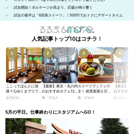
試合開始！ボルテージが高まり、応援が鳴り響く
試合の後半は「6回表スイーツ」！500円でおトクにデザートタイム
人気記事トップ10はコチラ！
ここってほんとに池
【最新】東京・丸の内
スイーツブッフェ付
【東京】レ
袋？心ゆくまでリフレ
のおすすめカフェ12
き！ 絶景庭園を望む
おすすめカフ
ッシュできる池袋・街
選｜ひとりでゆったり
ホテルレストランで味
｜文化財・
おでかけ
食・グルメ
食・グルメ
おでかけ
歩きおすすめ5時間コ
楽しめるおしゃれカフ
わう「彩り膳」【ミス
物の洋館や
ース【るるぶ＆more.
ェから、テラス席のあ
ター黒猫の東京スイー
で、アフタ
おさんぽ部】
るカフェ、優雅なホテ
ツトレンドVol.105】
ー、ランチ
5月の平日。仕事終わりにスタジアムへGO！
ルラウンジまで！
イムを楽し