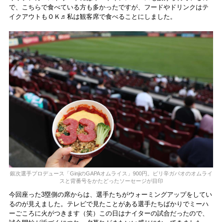
で、こちらで食べている方も多かったですが、フードやドリンクはテ
イクアウトもＯＫ♬私は観客席で食べることにしました。
銀次選手プロデュース「GinjiのGAPAオムライス」900円。ピリ辛ガパオのオムライ
スと背番号をかたどったソーセージが目印
今回座った3塁側の席からは、選手たちがウォーミングアップをしてい
るのが見えました。テレビで見たことがある選手たちばかりでミーハ
ーごころに火がつきます（笑）この日はナイターの試合だったので、