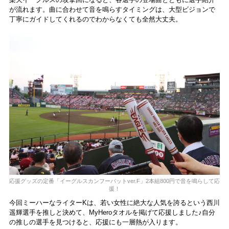
が流れます。曲に合わせて音を鳴らすタイミングは、大型ビジョンで
丁寧にガイドしてくれるのでわからなくても全然大丈夫。
応援グッズの定番「イーグルスカンフーバットver.F」2本組800円で音を鳴らして応
援！
今回ミーハーなライターKは、若い女性に絶大な人気を誇るという西川
遥輝選手を推しと決めて、MyHeroタオルを掲げて応援しました♪自分
の推しの選手を見つけると、応援にも一層熱が入ります。