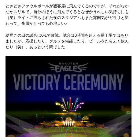
ときどきファウルボールが観客席に飛んでくるのですが、それがなか
なかスリルで、自分のほうに飛んでくるとなぜかうれしい気持ちにも
（笑）ライトに照らされた夜のスタジアムもまた雰囲気がガラリと変
わって、夜風がとっても心地よい♪
結局この日の試合は0-1で敗戦。試合は3時間を超える長丁場ではあり
ましたが、応援したり、グルメを堪能したり、ビールをたらふく飲ん
だり（笑）、あっという間でした！