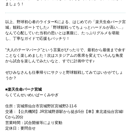
ましょう！
以上、野球初心者のライターKによる、はじめての「楽天生命パーク宮
城」観戦レポートでした♪「野球観戦ってちょっとハードルが高い…」
なんて心配していた当初の思いとは裏腹に、たっぷりグルメを堪能
し、丁寧なガイドで応援もバッチリ！
“大人のテーマパーク”という言葉がぴったりで、最初から最後まで余す
ことなく楽しめました！次はスタジアムの客席を変えていろんな角度
から試合を楽しんでみたいなと、すでに計画中です♪
ぜひみなさんも仕事帰りにサクッと野球観戦してみてはいかがでしょ
うか？
■楽天生命パーク宮城
らくてんせいめいぱーくみやぎ
住所：宮城県仙台市宮城野区宮城野2-11-6
交通：【公共機関】JR宮城野原駅から徒歩5分【車】東北道仙台宮城I
Cから20分
営業時間：試合開催等により変動
定休日：要問合せ