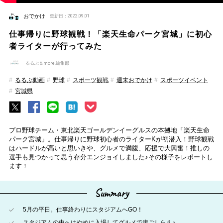
おでかけ
更新日：2022.09.01
仕事帰りに野球観戦！「楽天生命パーク宮城」に初心
者ライターが行ってみた
るるぶ＆more.編集部
るるぶ動画
野球
スポーツ観戦
週末おでかけ
スポーツイベント
宮城県
プロ野球チーム・東北楽天ゴールデンイーグルスの本拠地「楽天生命
パーク宮城」。仕事帰りに野球初心者のライターKが初潜入！野球観戦
はハードルが高いと思いきや、グルメで満腹、応援で大興奮！推しの
選手も見つかって思う存分エンジョイしました♪その様子をレポートし
ます！
Summary
5月の平日。仕事終わりにスタジアムへGO！
スタジアムの中へはやめに入場してグルメで腹ごしらえ♪