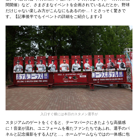
間開催）など、さまざまなイベントを企画されているんだとか。野球
だけじゃない楽しみ方がこんなにもあるのか…！とさっそく驚きで
す。【記事後半でもイベントの詳細をご紹介します♪】
入口すぐ横には本日のスタメン選手が
スタジアムのゲートをくぐると、テーマパークにきたような高揚感
に！音楽が流れ、ユニフォームを着たファンたちであふれ、選手のパ
ネルと記念撮影をする人びと…。ホームゲームならではの一体感に包