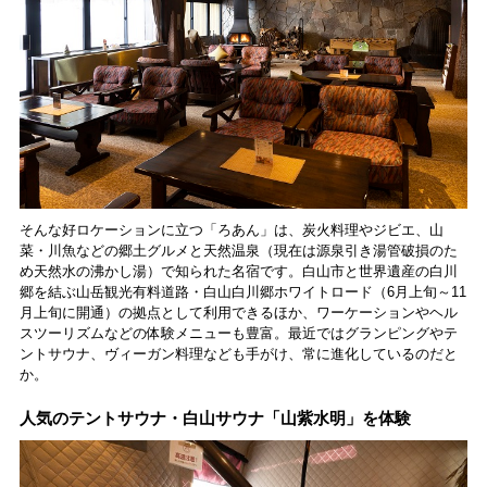
そんな好ロケーションに立つ「ろあん」は、炭火料理やジビエ、山
菜・川魚などの郷土グルメと天然温泉（現在は源泉引き湯管破損のた
め天然水の沸かし湯）で知られた名宿です。白山市と世界遺産の白川
郷を結ぶ山岳観光有料道路・白山白川郷ホワイトロード（6月上旬～11
月上旬に開通）の拠点として利用できるほか、ワーケーションやヘル
スツーリズムなどの体験メニューも豊富。最近ではグランピングやテ
ントサウナ、ヴィーガン料理なども手がけ、常に進化しているのだと
か。
人気のテントサウナ・白山サウナ「山紫水明」を体験