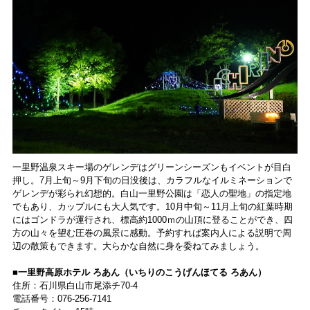
一里野温泉スキー場のゲレンデはグリーンシーズンもイベントが目白
押し。7月上旬～9月下旬の日没後は、カラフルなイルミネーションで
ゲレンデが彩られ幻想的。白山一里野公園は「恋人の聖地」の指定地
でもあり、カップルにも大人気です。10月中旬～11月上旬の紅葉時期
にはゴンドラが運行され、標高約1000ｍの山頂に登ることができ、四
方の山々を望む圧巻の風景に感動。予約すれば案内人による説明で周
辺の散策もできます。大らかな自然に身を委ねてみましょう。
■一里野高原ホテル ろあん（いちりのこうげんほてる ろあん）
住所：石川県白山市尾添チ70-4
電話番号：076-256-7141