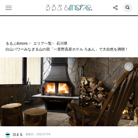
るるぶ&more.
エリア一覧
石川県
白山パワーみなぎる山の宿「一里野高原ホテル ろあん」で大自然を満喫！
泊まる
更新日：2022.07.05