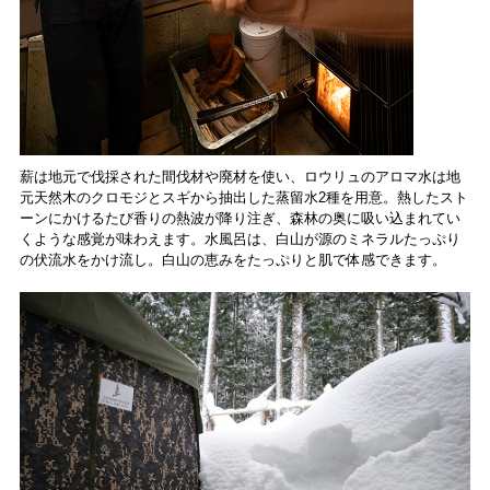
薪は地元で伐採された間伐材や廃材を使い、ロウリュのアロマ水は地
元天然木のクロモジとスギから抽出した蒸留水2種を用意。熱したスト
ーンにかけるたび香りの熱波が降り注ぎ、森林の奥に吸い込まれてい
くような感覚が味わえます。水風呂は、白山が源のミネラルたっぷり
の伏流水をかけ流し。白山の恵みをたっぷりと肌で体感できます。