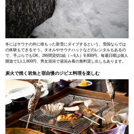
冬にはサウナの外に積もった新雪にダイブするという、雪国ならでは
の体験もできるそう。タオルやサウナハットなどのレンタルもあるの
で、手ぶらでもOK。2時間貸切1組（～6人）9,800円。毎週日曜は個人
開放で1人1,800円、男女混浴で湯浴み着の無料貸し出しもあります。
炭火で焼く岩魚と宿自慢のジビエ料理を楽しむ