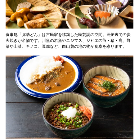
食事処「弥助どん」は古民家を移築した民芸調の空間。囲炉裏での炭
火焼きが名物です。川魚の岩魚やニジマス、ジビエの熊・猪・鹿、野
菜や山菜、キノコ、豆腐など、白山麓の地の物が食卓を彩ります。