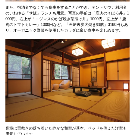
また、宿泊者でなくても食事をすることができ、テントサウナ利用者
のいわゆる「サ飯」ランチも用意。写真の手前は「鹿肉のそぼろ丼」1
000円、右上が「ニジマスのかば焼き茶漬け丼」1000円、左上が「鹿
肉のトマトカレー」1000円など。「囲炉裏炭火焼き御膳」3190円もあ
り、オーガニック野菜を使用したカラダに良い食事を楽しめます。
客室は畳敷きの落ち着いた静かな和室が基本。ベッドを備えた洋室も
用意しています。