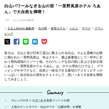
白山パワーみなぎる山の宿「一里野高原ホテル ろあ
ん」で大自然を満喫！
るるぶ＆more.編集部
るるぶ&more.編集部
石川県
絶景ホテル
ジビエ
サウナ
グラン
ピング
富士山、立山と並び日本三霊山に数えられる白山。そんな霊峰の山懐
に抱かれた一里野高原は、冬はスキー、夏は避暑地として一年中にぎ
わう県内屈指のリゾート地。そのゲレンデを目の前に見上げる好立地
にある「一里野高原ホテル ろあん」は、ホテル滞在だけでなく、グラ
ンピングやサウナなど、自然と一体化できる最旬のアクティビティが
いっぱい！自分好みの滞在をチョイスして、思いっきり大自然を満喫
してみましょう。
Summary
ゲレンデのすぐそばにある高原リゾートの宿
人気のテントサウナ・白山サウナ「山紫水明」を体験