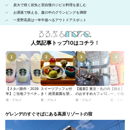
炭火で焼く岩魚と宿自慢のジビエ料理を楽しむ
お洒落で映える、森の中のグランピングを満喫
一里野高原は一年中遊べるアウトドアスポット
人気記事トップ10はコチラ！
【スタバ新作・2026
スイーツブッフェ付
【最新】東京・丸の内
【鎌倉】「
年】ご当地フラペチー
き！ 絶景庭園を望む
のおすすめカフェ12
ー」の魅力
ノが新登場！ 地域と
ホテルレストランで味
選｜ひとりでゆったり
説！ 定番商
食・グルメ
食・グルメ
食・グルメ
食・グルメ
未来を育むプロジェク
わう「彩り膳」【ミス
楽しめるおしゃれカフ
定グッズま
ト「STARBUCKS
ター黒猫の東京スイー
ェから、テラス席のあ
JIMOTO
ツトレンドVol.105】
るカフェ、優雅なホテ
ゲレンデのすぐそばにある高原リゾートの宿
PROGRAM」が青
ルラウンジまで！
森・群馬・沖縄で始
動。6種類を飲んで実