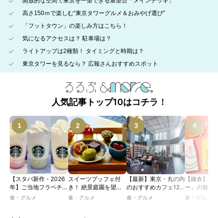
開放的な空間で東京を一望できる展望台「メインデッキ」
高さ150ｍで楽しむ“東京タワーグルメ＆おみやげ選び”
「フットタウン」の楽しみ方はこちら！
気になるアクセスは？ 駐車場は？
ライトアップは2種類！ タイミングと時期は？
東京タワーを見るなら？ 広報さんおすすめスポット
人気記事トップ10はコチラ！
【スタバ新作・2026
スイーツブッフェ付
【最新】東京・丸の内
【鎌倉】「
年】ご当地フラペチー
き！ 絶景庭園を望む
のおすすめカフェ12
ー」の魅力
ノが新登場！ 地域と
ホテルレストランで味
選｜ひとりでゆったり
説！ 定番商
食・グルメ
食・グルメ
食・グルメ
食・グルメ
未来を育むプロジェク
わう「彩り膳」【ミス
楽しめるおしゃれカフ
定グッズま
ト「STARBUCKS
ター黒猫の東京スイー
ェから、テラス席のあ