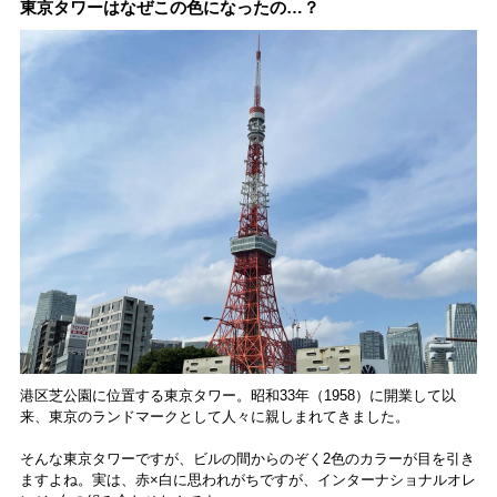
JIMOTO
ツトレンドVol.105】
るカフェ、優雅なホテ
東京タワーはなぜこの色になったの…？
PROGRAM」が青
ルラウンジまで！
森・群馬・沖縄で始
動。6種類を飲んで実
食レポート
港区芝公園に位置する東京タワー。昭和33年（1958）に開業して以
来、東京のランドマークとして人々に親しまれてきました。
そんな東京タワーですが、ビルの間からのぞく2色のカラーが目を引き
ますよね。実は、赤×白に思われがちですが、インターナショナルオレ