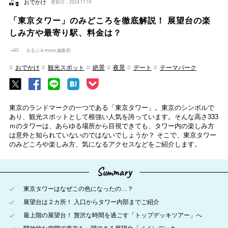
おでかけ
更新日：2024.11.19
「東京タワー」のみどころを徹底解説！ 展望台の楽
しみ方や最寄り駅、料金は？
るるぶ＆more.編集部
おでかけ
観光スポット
絶景
夜景
デート
テーマパーク
東京のランドマークの一つである「東京タワー」。東京のシンボルで
あり、観光スポットとして根強い人気を誇っています。そんな高さ333
ｍのタワーは、あらゆる場所から目視できても、タワー内の楽しみ方
は意外と知られていないのではないでしょうか？ そこで、東京タワー
のみどころや楽しみ方、気になるアクセスなどをご紹介します。
Summary
東京タワーはなぜこの色になったの…？
展望台は２カ所！ 入口からタワー内部までご紹介
最上階の展望台！ 贅沢な時間を過ごす「トップデッキツアー」へ