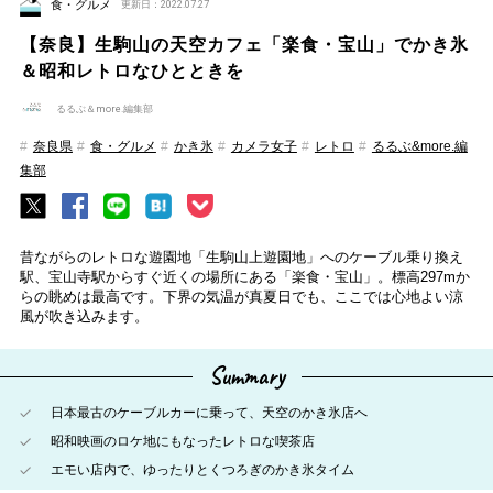
食・グルメ
更新日：2022.07.27
【奈良】生駒山の天空カフェ「楽食・宝山」でかき氷
＆昭和レトロなひとときを
るるぶ＆more.編集部
奈良県
食・グルメ
かき氷
カメラ女子
レトロ
るるぶ&more.編
集部
昔ながらのレトロな遊園地「生駒山上遊園地」へのケーブル乗り換え
駅、宝山寺駅からすぐ近くの場所にある「楽食・宝山」。標高297mか
らの眺めは最高です。下界の気温が真夏日でも、ここでは心地よい涼
風が吹き込みます。
Summary
日本最古のケーブルカーに乗って、天空のかき氷店へ
昭和映画のロケ地にもなったレトロな喫茶店
エモい店内で、ゆったりとくつろぎのかき氷タイム