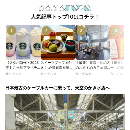
人気記事トップ10はコチラ！
【スタバ新作・2026
スイーツブッフェ付
【最新】東京・丸の内
【鎌倉】「
年】ご当地フラペチー
き！ 絶景庭園を望む
のおすすめカフェ12
ー」の魅力
ノが新登場！ 地域と
ホテルレストランで味
選｜ひとりでゆったり
説！ 定番商
食・グルメ
食・グルメ
食・グルメ
食・グルメ
未来を育むプロジェク
わう「彩り膳」【ミス
楽しめるおしゃれカフ
定グッズま
ト「STARBUCKS
ター黒猫の東京スイー
ェから、テラス席のあ
JIMOTO
ツトレンドVol.105】
るカフェ、優雅なホテ
日本最古のケーブルカーに乗って、天空のかき氷店へ
PROGRAM」が青
ルラウンジまで！
森・群馬・沖縄で始
動。6種類を飲んで実
食レポート