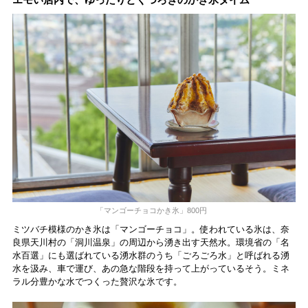
「マンゴーチョコかき氷」800円
ミツバチ模様のかき氷は「マンゴーチョコ」。使われている氷は、奈
良県天川村の「洞川温泉」の周辺から湧き出す天然水。環境省の「名
水百選」にも選ばれている湧水群のうち「ごろごろ水」と呼ばれる湧
水を汲み、車で運び、あの急な階段を持って上がっているそう。ミネ
ラル分豊かな水でつくった贅沢な氷です。