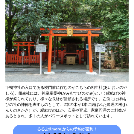
下鴨神社の入口である楼門前に佇むのがこちらの相生社(あいおいのや
しろ)。相生社には、神皇産霊神(かみむすびのかみ)という縁結びの神
様が祭られており、様々な良縁が祈願される場所です。左側には縁結
びの社の神徳を表すものとして、2本の木が1本に結ばれた連理の榊(れ
んりのさかき）が。縁結びのほか、安産や育児、家庭円満のご利益が
あるとされ、多くの人がパワースポットとして訪れています。
るるぶ&more.からの予約が便利！