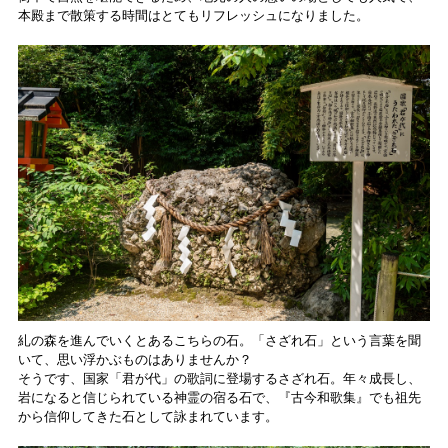
本殿まで散策する時間はとてもリフレッシュになりました。
糺の森を進んでいくとあるこちらの石。「さざれ石」という言葉を聞
いて、思い浮かぶものはありませんか？
そうです、国家「君が代」の歌詞に登場するさざれ石。年々成長し、
岩になると信じられている神霊の宿る石で、『古今和歌集』でも祖先
から信仰してきた石として詠まれています。