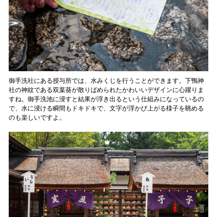
御手洗社にある授与所では、水みくじを行うことができます。下鴨神
社の神紋である双葉葵が散りばめられたかわいいデザインに心躍りま
すね。御手洗池に浸すと結果が浮き出るという仕組みになっているの
で、水に浸ける瞬間もドキドキで、文字が浮かび上がる様子を眺める
のも楽しいですよ。