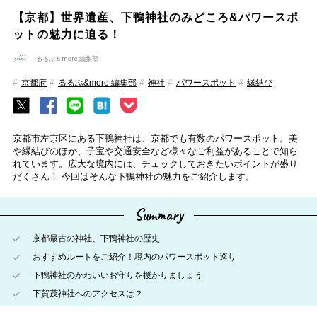
【京都】世界遺産、下鴨神社のみどころ&パワースポ
ットの魅力に迫る！
るるぶ＆more.編集部
京都府
るるぶ&more.編集部
神社
パワースポット
縁結び
京都市左京区にある下鴨神社は、京都でも有数のパワースポット。美
や縁結びのほか、子宝や交通安全など様々なご利益があることで知ら
れています。広大な境内には、チェックしておきたいポイントが盛り
だくさん！ 今回はそんな下鴨神社の魅力をご紹介します。
Summary
京都最古の神社、下鴨神社の歴史
おすすめルートをご紹介！境内のパワースポット巡り
下鴨神社のかわいいお守りを授かりましょう
下賀茂神社へのアクセスは？