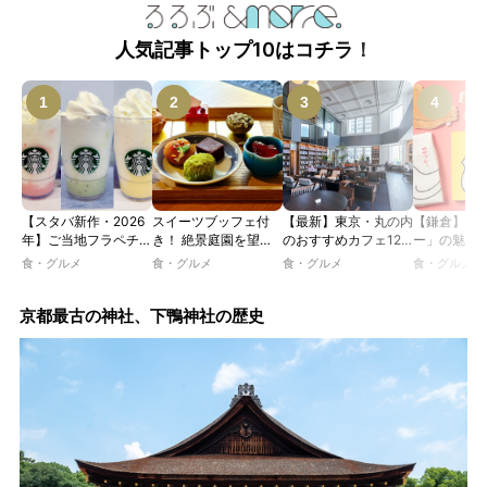
人気記事トップ10はコチラ！
【スタバ新作・2026
スイーツブッフェ付
【最新】東京・丸の内
【鎌倉】「
年】ご当地フラペチー
き！ 絶景庭園を望む
のおすすめカフェ12
ー」の魅力
ノが新登場！ 地域と
ホテルレストランで味
選｜ひとりでゆったり
説！ 定番商
食・グルメ
食・グルメ
食・グルメ
食・グルメ
未来を育むプロジェク
わう「彩り膳」【ミス
楽しめるおしゃれカフ
定グッズま
ト「STARBUCKS
ター黒猫の東京スイー
ェから、テラス席のあ
JIMOTO
ツトレンドVol.105】
るカフェ、優雅なホテ
京都最古の神社、下鴨神社の歴史
PROGRAM」が青
ルラウンジまで！
森・群馬・沖縄で始
動。6種類を飲んで実
食レポート