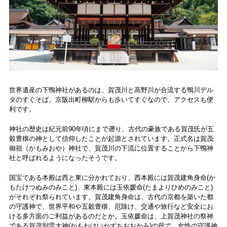
世界遺産の下鴨神社があるのは、賀茂川と高野川が合流する鴨川デル
タのすぐそば。京阪出町柳駅からも歩いてすぐなので、アクセスも便
利です。
神社の歴史は紀元前90年頃にまで遡り、古代の豪族である賀茂氏が五
穀豊穣の神として信仰したことが起源とされています。正式名は賀茂
御祖（かもみおや）神社で、賀茂川の下流に位置することから下鴨神
社と呼ばれるようになったそうです。
国宝である本殿は西と東に分かれており、西本殿には賀茂建角身命(か
もたけつぬみのみこと)、東本殿には玉依媛命(たまよりひめのみこと)
がそれぞれ祭られています。賀茂建角身命は、古代の京都を築いた都
の守護神で、世界平和や五穀豊穣、厄除け、交通や旅行など安全にお
ける多方面のご利益があるのだとか。玉依媛命は、上賀茂神社の祭神
である賀茂別雷大神(かもわけいかずちおおかみ)の母で、女性の守護神