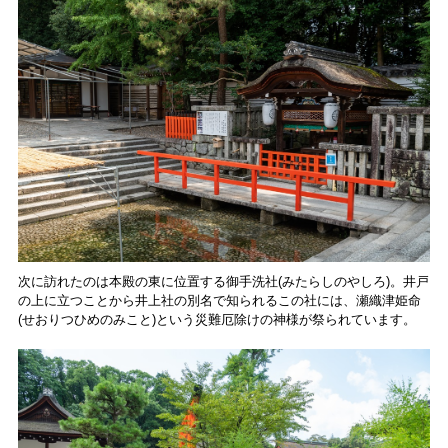
次に訪れたのは本殿の東に位置する御手洗社(みたらしのやしろ)。井戸
の上に立つことから井上社の別名で知られるこの社には、瀬織津姫命
(せおりつひめのみこと)という災難厄除けの神様が祭られています。