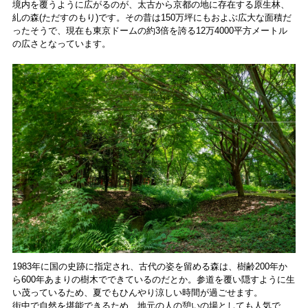
境内を覆うように広がるのが、太古から京都の地に存在する原生林、
糺の森(ただすのもり)です。その昔は150万坪にもおよぶ広大な面積だ
ったそうで、現在も東京ドームの約3倍を誇る12万4000平方メートル
の広さとなっています。
1983年に国の史跡に指定され、古代の姿を留める森は、樹齢200年か
ら600年あまりの樹木でできているのだとか。参道を覆い隠すように生
い茂っているため、夏でもひんやり涼しい時間が過ごせます。
街中で自然を堪能できるため、地元の人の憩いの場としても人気で、