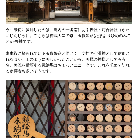
今回最初に参拝したのは、境内の一番南にある摂社・河合神社（かわ
いじんじゃ）。こちらは神武天皇の母、玉依姫命(たまよりひめのみこ
と)が祭神です。
東本殿に祭られている玉依媛命と同じく、女性の守護神として信仰さ
れるほか、玉のように美しかったことから、美麗の神様としても有
名。美麗を祈願する鏡絵馬はちょっとユニークで、これを求めて訪れ
る参拝者も多いそうです。