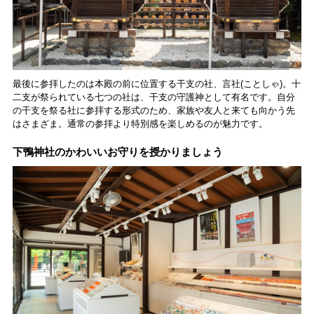
最後に参拝したのは本殿の前に位置する干支の社、言社(ことしゃ)。十
二支が祭られている七つの社は、干支の守護神として有名です。自分
の干支を祭る社に参拝する形式のため、家族や友人と来ても向かう先
はさまざま。通常の参拝より特別感を楽しめるのが魅力です。
下鴨神社のかわいいお守りを授かりましょう