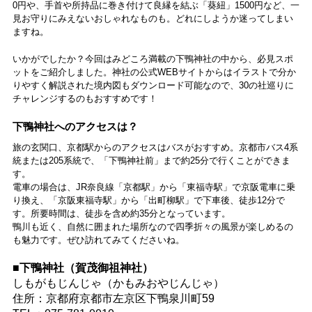
0円や、手首や所持品に巻き付けて良縁を結ぶ「葵紐」1500円など、一
見お守りにみえないおしゃれなものも。どれにしようか迷ってしまい
ますね。
いかがでしたか？今回はみどころ満載の下鴨神社の中から、必見スポ
ットをご紹介しました。神社の公式WEBサイトからはイラストで分か
りやすく解説された境内図もダウンロード可能なので、30の社巡りに
チャレンジするのもおすすめです！
下鴨神社へのアクセスは？
旅の玄関口、京都駅からのアクセスはバスがおすすめ。京都市バス4系
統または205系統で、「下鴨神社前」まで約25分で行くことができま
す。
電車の場合は、JR奈良線「京都駅」から「東福寺駅」で京阪電車に乗
り換え、「京阪東福寺駅」から「出町柳駅」で下車後、徒歩12分で
す。所要時間は、徒歩を含め約35分となっています。
鴨川も近く、自然に囲まれた場所なので四季折々の風景が楽しめるの
も魅力です。ぜひ訪れてみてくださいね。
■下鴨神社（賀茂御祖神社）
しもがもじんじゃ（かもみおやじんじゃ）
住所：京都府京都市左京区下鴨泉川町59