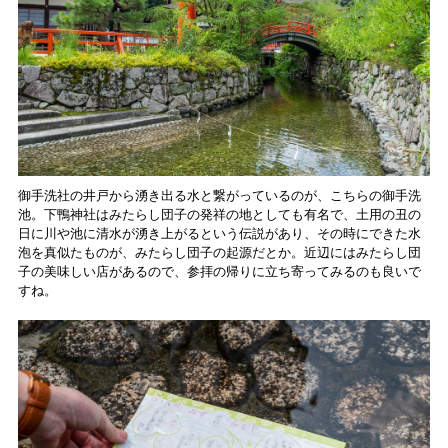
御手洗社の井戸から湧き出る水と繋がっているのが、こちらの御手洗
池。下鴨神社はみたらし団子の発祥の地としても有名で、土用の丑の
日に川や池に清水が湧き上がるという伝説があり、その時にできた水
泡を真似たものが、みたらし団子の起源だとか。近辺にはみたらし団
子の美味しい店があるので、参拝の帰りに立ち寄ってみるのも良いで
すね。