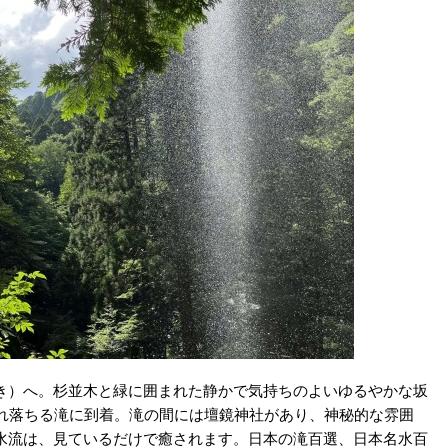
き）へ。杉並木と緑に囲まれた静かで気持ちのよいゆるやかな坂
流れ落ちる滝に到着。滝の間には壇鏡神社があり、神秘的な雰囲
水流は、見ているだけで癒されます。日本の滝百選、日本名水百