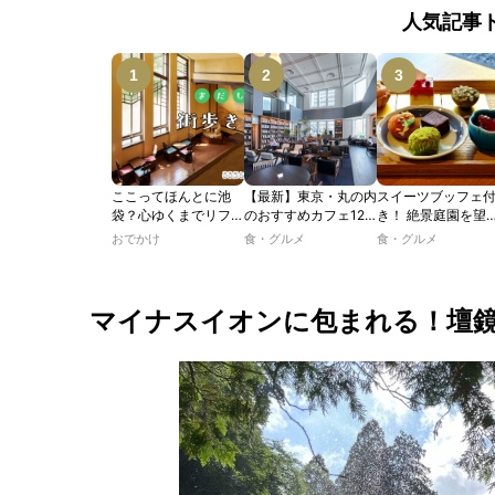
人気記事
ここってほんとに池
【最新】東京・丸の内
スイーツブッフェ
袋？心ゆくまでリフレ
のおすすめカフェ12
き！ 絶景庭園を望
ッシュできる池袋・街
選｜ひとりでゆったり
ホテルレストラン
おでかけ
食・グルメ
食・グルメ
歩きおすすめ5時間コ
楽しめるおしゃれカフ
わう「彩り膳」【
ース【るるぶ＆more.
ェから、テラス席のあ
ター黒猫の東京ス
おさんぽ部】
るカフェ、優雅なホテ
ツトレンドVol.105
ルラウンジまで！
マイナスイオンに包まれる！壇