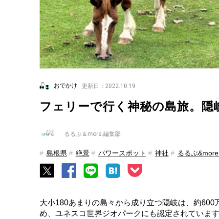
おでかけ
更新日：2022.10.19
フェリーで行く神秘の島旅。隠
るるぶ＆more.編集部
島根県
絶景
パワースポット
神社
るるぶ&mor
大小180あまりの島々から成り立つ隠岐は、約60
め、ユネスコ世界ジオパークにも認定されていま