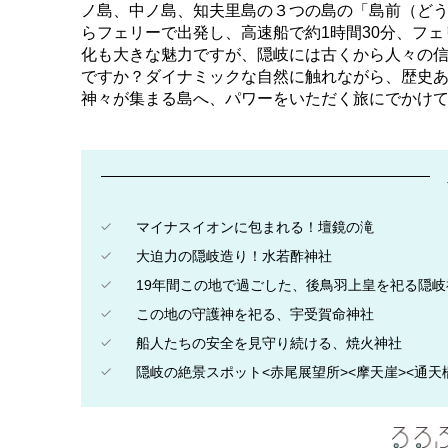
ノ島、中ノ島、知夫里島の３つの島の「島前（ど
らフェリーで出発し、高速船で約1時間30分、フェ
化も大きな魅力ですが、隠岐には古くから人々の信
ですか？ダイナミックな自然に触れながら、歴史
神々が集まる島へ、パワーをいただく旅にでかけ
マイナスイオンに包まれる！壇鏡の滝
大迫力の隠岐造り！水若酢神社
19年間この地で過ごした、後鳥羽上皇を祀る隠岐
この地の守護神を祀る、宇受賀命神社
船人たちの安全を見守り続ける、焼火神社
隠岐の絶景スポット<赤尾展望所><摩天崖><通天橋