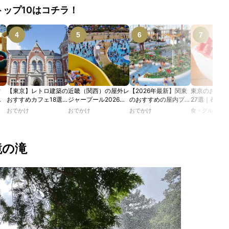
トップ10はコチラ！
付
【東京】レトロ建築の
近畿（関西）の屋外レ
【2026年最新】関東
東京のおすす
む
おすすめカフェ18選
ジャープール2026！
のおすすめの屋内プー
27選｜都内
で味
｜文化財・歴史的建造
ウォータースライダー
ル人気10選
り&ふわふわ
おでかけ
おでかけ
おでかけ
食・グルメ
ミス
物の洋館や日本邸宅
やデートにおすすめの
通年食べられ
イー
で、アフタヌーンティ
スポットも紹介！
も！
】
ー、ランチ、ティータ
イムを楽しむ
鏡の滝