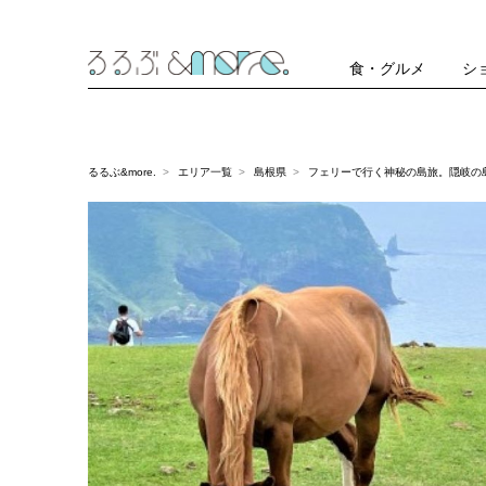
食・グルメ
シ
るるぶ&more.
エリア一覧
島根県
フェリーで行く神秘の島旅。隠岐の