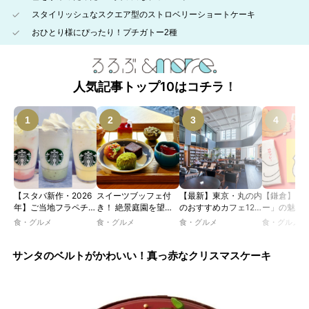
スタイリッシュなスクエア型のストロベリーショートケーキ
おひとり様にぴったり！プチガトー2種
人気記事トップ10はコチラ！
【スタバ新作・2026
スイーツブッフェ付
【最新】東京・丸の内
【鎌倉】「
年】ご当地フラペチー
き！ 絶景庭園を望む
のおすすめカフェ12
ー」の魅力
ノが新登場！ 地域と
ホテルレストランで味
選｜ひとりでゆったり
説！ 定番商
食・グルメ
食・グルメ
食・グルメ
食・グルメ
未来を育むプロジェク
わう「彩り膳」【ミス
楽しめるおしゃれカフ
定グッズま
ト「STARBUCKS
ター黒猫の東京スイー
ェから、テラス席のあ
JIMOTO
ツトレンドVol.105】
るカフェ、優雅なホテ
サンタのベルトがかわいい！真っ赤なクリスマスケーキ
PROGRAM」が青
ルラウンジまで！
森・群馬・沖縄で始
動。6種類を飲んで実
食レポート