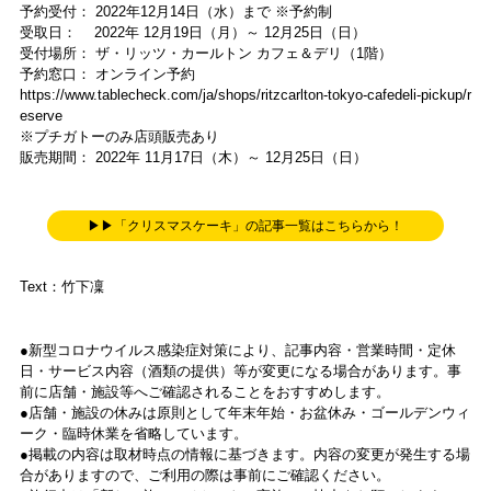
予約受付： 2022年12月14日（水）まで ※予約制
受取日： 2022年 12月19日（月）～ 12月25日（日）
受付場所： ザ・リッツ・カールトン カフェ＆デリ（1階）
予約窓口： オンライン予約
https://www.tablecheck.com/ja/shops/ritzcarlton-tokyo-cafedeli-pickup/r
eserve
※プチガトーのみ店頭販売あり
販売期間： 2022年 11月17日（木）～ 12月25日（日）
▶▶「クリスマスケーキ」の記事一覧はこちらから！
Text：竹下凜
●新型コロナウイルス感染症対策により、記事内容・営業時間・定休
日・サービス内容（酒類の提供）等が変更になる場合があります。事
前に店舗・施設等へご確認されることをおすすめします。
●店舗・施設の休みは原則として年末年始・お盆休み・ゴールデンウィ
ーク・臨時休業を省略しています。
●掲載の内容は取材時点の情報に基づきます。内容の変更が発生する場
合がありますので、ご利用の際は事前にご確認ください。