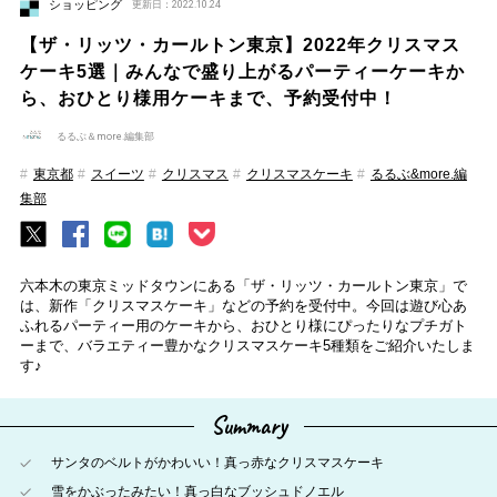
ショッピング
更新日：2022.10.24
【ザ・リッツ・カールトン東京】2022年クリスマス
ケーキ5選｜みんなで盛り上がるパーティーケーキか
ら、おひとり様用ケーキまで、予約受付中！
るるぶ＆more.編集部
東京都
スイーツ
クリスマス
クリスマスケーキ
るるぶ&more.編
集部
六本木の東京ミッドタウンにある「ザ・リッツ・カールトン東京」で
は、新作「クリスマスケーキ」などの予約を受付中。今回は遊び心あ
ふれるパーティー用のケーキから、おひとり様にぴったりなプチガト
ーまで、バラエティー豊かなクリスマスケーキ5種類をご紹介いたしま
す♪
Summary
サンタのベルトがかわいい！真っ赤なクリスマスケーキ
雪をかぶったみたい！真っ白なブッシュドノエル