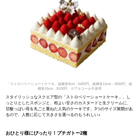
「ストロベリーショートケーキ」縦横各9cm：5400円、縦横各12cm：6500円、縦
横各15cm：8100円 ※アルコール不使用
スタイリッシュなスクエア型の「ストロベリーショートケーキ」。し
っとりとしたスポンジと、程よい甘さのカスタードと生クリームに、
甘酸っぱい苺を丸ごと重ねた人気のケーキです。3つのサイズ展開があ
るので、人数に応じて大きさを選べるのもうれしい♪
おひとり様にぴったり！プチガトー2種