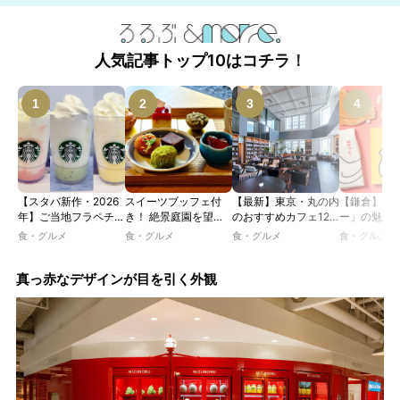
人気記事トップ10はコチラ！
【スタバ新作・2026
スイーツブッフェ付
【最新】東京・丸の内
【鎌倉】「
年】ご当地フラペチー
き！ 絶景庭園を望む
のおすすめカフェ12
ー」の魅力
ノが新登場！ 地域と
ホテルレストランで味
選｜ひとりでゆったり
説！ 定番商
食・グルメ
食・グルメ
食・グルメ
食・グルメ
未来を育むプロジェク
わう「彩り膳」【ミス
楽しめるおしゃれカフ
定グッズま
ト「STARBUCKS
ター黒猫の東京スイー
ェから、テラス席のあ
JIMOTO
ツトレンドVol.105】
るカフェ、優雅なホテ
真っ赤なデザインが目を引く外観
PROGRAM」が青
ルラウンジまで！
森・群馬・沖縄で始
動。6種類を飲んで実
食レポート