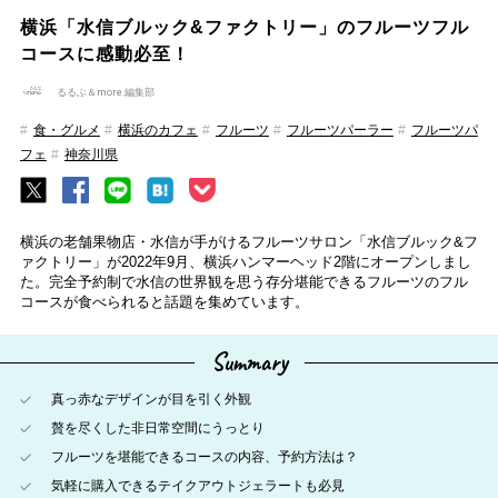
横浜「水信ブルック&ファクトリー」のフルーツフル
コースに感動必至！
るるぶ＆more.編集部
食・グルメ
横浜のカフェ
フルーツ
フルーツパーラー
フルーツパ
フェ
神奈川県
横浜の老舗果物店・水信が手がけるフルーツサロン「水信ブルック&フ
ァクトリー」が2022年9月、横浜ハンマーヘッド2階にオープンしまし
た。完全予約制で水信の世界観を思う存分堪能できるフルーツのフル
コースが食べられると話題を集めています。
Summary
真っ赤なデザインが目を引く外観
贅を尽くした非日常空間にうっとり
フルーツを堪能できるコースの内容、予約方法は？
気軽に購入できるテイクアウトジェラートも必見