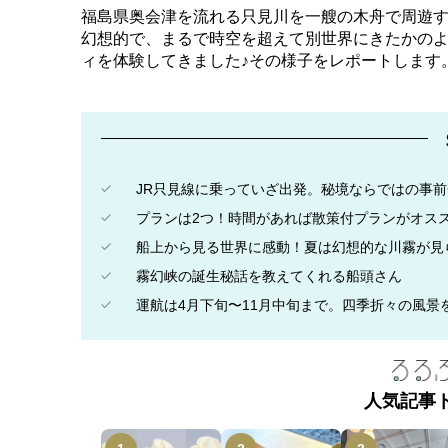
福島県奥会津を流れる只見川を一艘の木舟で周遊
幻想的で、まるで時空を超えて別世界にきたかの
ィを体験してきました♪その様子をレポートします
JR只見線に乗っていざ出発。秘境ならではの事
プランは2つ！時間があれば散策付プランがオス
船上から見る世界に感動！夏は幻想的な川霧が見
霧幻峡の誕生秘話を教えてくれる船頭さん
運航は4月下旬〜11月中旬まで。四季折々の風景
人気記事