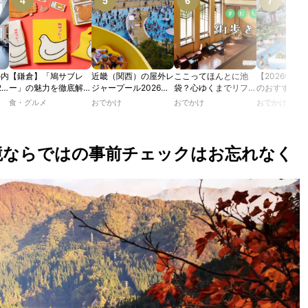
の内
【鎌倉】「鳩サブレ
近畿（関西）の屋外レ
ここってほんとに池
【2026年最
2
ー」の魅力を徹底解
ジャープール2026！
袋？心ゆくまでリフレ
のおすすめの
たり
説！ 定番商品から限
ウォータースライダー
ッシュできる池袋・街
ル人気10選
食・グルメ
おでかけ
おでかけ
おでかけ
カフ
定グッズまでご紹介
やデートにおすすめの
歩きおすすめ5時間コ
のあ
スポットも紹介！
ース【るるぶ＆more.
ホテ
おさんぽ部】
境ならではの事前チェックはお忘れなく