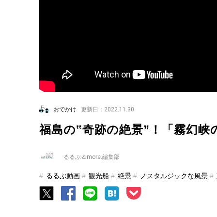
おでかけ
更新日：2022.11.30
福島の‟奇跡の絶景”！「霧幻
るるぶ＆more.編集部
るるぶ動画
観光船
絶景
ノスタルジックな風景