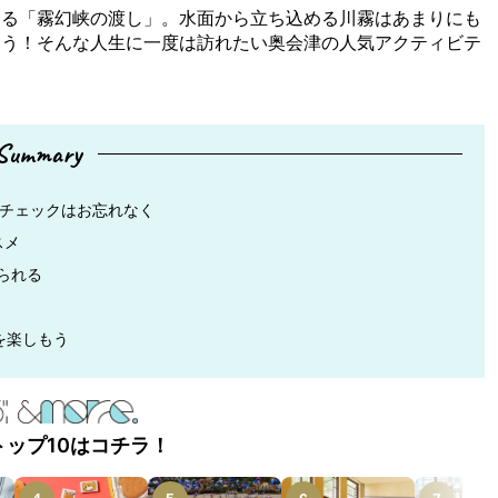
する「霧幻峡の渡し」。水面から立ち込める川霧はあまりにも
よう！そんな人生に一度は訪れたい奥会津の人気アクティビテ
。
Summary
前チェックはお忘れなく
スメ
られる
を楽しもう
トップ10はコチラ！