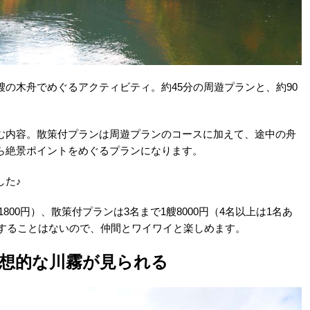
の木舟でめぐるアクティビティ。約45分の周遊プランと、約90
む内容。散策付プランは周遊プランのコースに加えて、途中の舟
ら絶景ポイントをめぐるプランになります。
した♪
1800円）、散策付プランは3名まで1艘8000円（4名以上は1名あ
りすることはないので、仲間とワイワイと楽しめます。
想的な川霧が見られる