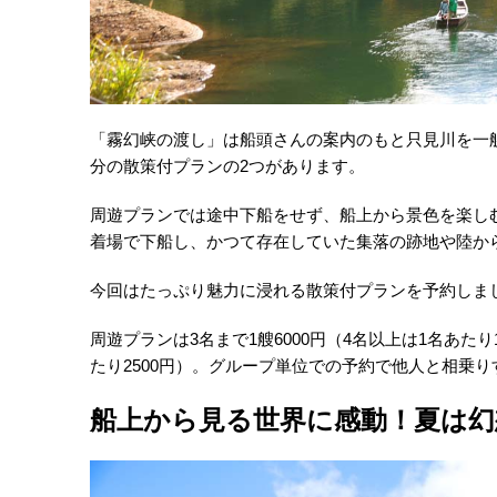
「霧幻峡の渡し」は船頭さんの案内のもと只見川を一艘
分の散策付プランの2つがあります。
周遊プランでは途中下船をせず、船上から景色を楽し
着場で下船し、かつて存在していた集落の跡地や陸か
今回はたっぷり魅力に浸れる散策付プランを予約しま
周遊プランは3名まで1艘6000円（4名以上は1名あたり
たり2500円）。グループ単位での予約で他人と相乗
船上から見る世界に感動！夏は幻