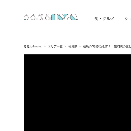
食・グルメ
シ
るるぶ&more.
エリア一覧
福島県
福島の‟奇跡の絶景”！「霧幻峡の渡