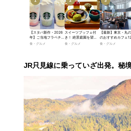
【スタバ新作・2026
スイーツブッフェ付
【最新】東京・丸
年】ご当地フラペチー
き！ 絶景庭園を望む
のおすすめカフェ1
ノが新登場！ 地域と
ホテルレストランで味
選｜ひとりでゆっ
食・グルメ
食・グルメ
食・グルメ
未来を育むプロジェク
わう「彩り膳」【ミス
楽しめるおしゃれ
ト「STARBUCKS
ター黒猫の東京スイー
ェから、テラス席
JIMOTO
ツトレンドVol.105】
るカフェ、優雅な
PROGRAM」が青
ルラウンジまで！
JR只見線に乗っていざ出発。秘
森・群馬・沖縄で始
動。6種類を飲んで実
食レポート