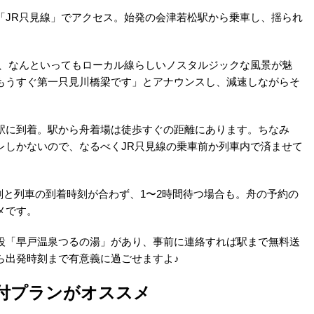
「JR只見線」でアクセス。始発の会津若松駅から乗車し、揺られ
は、なんといってもローカル線らしいノスタルジックな風景が魅
もうすぐ第一只見川橋梁です」とアナウンスし、減速しながらそ
駅に到着。駅から舟着場は徒歩すぐの距離にあります。ちなみ
レしかないので、なるべくJR只見線の乗車前か列車内で済ませて
刻と列車の到着時刻が合わず、1〜2時間待つ場合も。舟の予約の
メです。
設「早戸温泉つるの湯」があり、事前に連絡すれば駅まで無料送
ら出発時刻まで有意義に過ごせますよ♪
付プランがオススメ