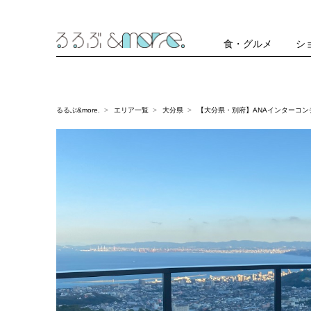
食・グルメ
シ
るるぶ&more.
エリア一覧
大分県
【大分県・別府】ANAインターコ