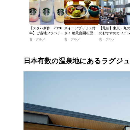
【スタバ新作・2026
スイーツブッフェ付
【最新】東京・丸
年】ご当地フラペチー
き！ 絶景庭園を望む
のおすすめカフェ1
ノが新登場！ 地域と
ホテルレストランで味
選｜ひとりでゆっ
食・グルメ
食・グルメ
食・グルメ
未来を育むプロジェク
わう「彩り膳」【ミス
楽しめるおしゃれ
ト「STARBUCKS
ター黒猫の東京スイー
ェから、テラス席
JIMOTO
ツトレンドVol.105】
るカフェ、優雅な
PROGRAM」が青
ルラウンジまで！
日本有数の温泉地にあるラグジ
森・群馬・沖縄で始
動。6種類を飲んで実
食レポート