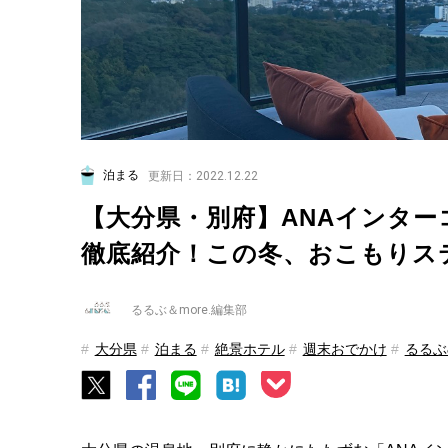
泊まる
更新日：2022.12.22
【大分県・別府】ANAインタ
徹底紹介！この冬、おこもりス
るるぶ＆more.編集部
大分県
泊まる
絶景ホテル
週末おでかけ
るるぶ&