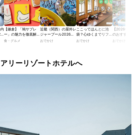
の内
【鎌倉】「鳩サブレ
近畿（関西）の屋外レ
ここってほんとに池
【2026年最
2
ー」の魅力を徹底解
ジャープール2026！
袋？心ゆくまでリフレ
のおすすめの
たり
説！ 定番商品から限
ウォータースライダー
ッシュできる池袋・街
ル人気10選
食・グルメ
おでかけ
おでかけ
おでかけ
カフ
定グッズまでご紹介
やデートにおすすめの
歩きおすすめ5時間コ
のあ
スポットも紹介！
ース【るるぶ＆more.
ホテ
おさんぽ部】
ュアリーリゾートホテルへ