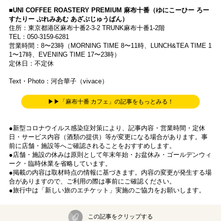
■UNI COFFEE ROASTERY PREMIUM ⿇布⼗番（ゆにこーひー ろー
すたりー ぷれみあむ あざぶじゅうばん）
住所：東京都港区⿇布⼗番2-3-2 TRUNK⿇布⼗番1-2階
TEL：050-3159-6281
営業時間：8〜23時（MORNING TIME 8〜11時、LUNCH&TEA TIME 1
1〜17時、EVENING TIME 17〜23時）
定休日：不定休
Text・Photo：河合華子（vivace）
▶▶「麻布十番 カフェ」の記事をもっとみる！
●新型コロナウイルス感染症対策により、記事内容・営業時間・定休
日・サービス内容（酒類の提供）等が変更になる場合があります。事
前に店舗・施設等へご確認されることをおすすめします。
●店舗・施設の休みは原則として年末年始・お盆休み・ゴールデンウィ
ーク・臨時休業を省略しています。
●掲載の内容は取材時点の情報に基づきます。内容の変更が発生する場
合がありますので、ご利用の際は事前にご確認ください。
●旅行中は「新しい旅のエチケット」実施のご協力をお願いします。
この記事をクリップする