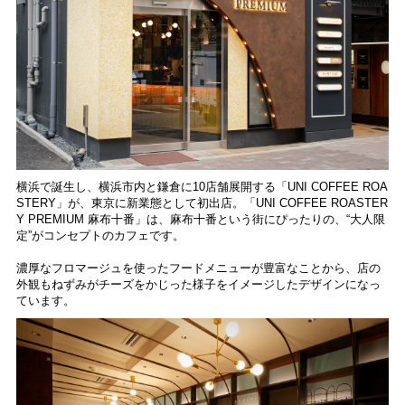
横浜で誕生し、横浜市内と鎌倉に10店舗展開する「UNI COFFEE ROA
STERY」が、東京に新業態として初出店。「UNI COFFEE ROASTER
Y PREMIUM 麻布十番」は、麻布十番という街にぴったりの、“大人限
定”がコンセプトのカフェです。
濃厚なフロマージュを使ったフードメニューが豊富なことから、店の
外観もねずみがチーズをかじった様子をイメージしたデザインになっ
ています。