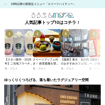
19時以降の夜限定メニュー「スイーツハイティー」
人気記事トップ10はコチラ！
【スタバ新作・2026
スイーツブッフェ付
【最新】東京・丸の内
【鎌倉】「
年】ご当地フラペチー
き！ 絶景庭園を望む
のおすすめカフェ12
ー」の魅力
ノが新登場！ 地域と
ホテルレストランで味
選｜ひとりでゆったり
説！ 定番商
食・グルメ
食・グルメ
食・グルメ
食・グルメ
未来を育むプロジェク
わう「彩り膳」【ミス
楽しめるおしゃれカフ
定グッズま
ト「STARBUCKS
ター黒猫の東京スイー
ェから、テラス席のあ
JIMOTO
ツトレンドVol.105】
るカフェ、優雅なホテ
ゆっくりくつろげる、落ち着いたラグジュアリー空間
PROGRAM」が青
ルラウンジまで！
森・群馬・沖縄で始
動。6種類を飲んで実
食レポート