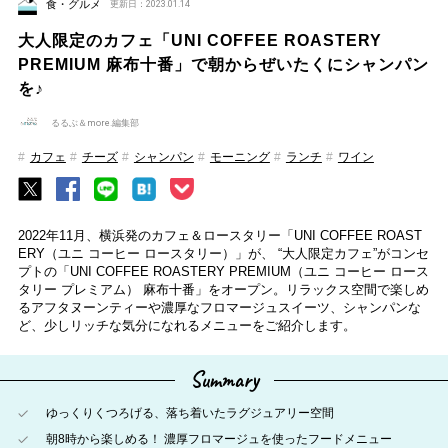
食・グルメ
更新日：2023.01.14
大人限定のカフェ「UNI COFFEE ROASTERY
PREMIUM 麻布十番」で朝からぜいたくにシャンパン
を♪
るるぶ＆more.編集部
カフェ
チーズ
シャンパン
モーニング
ランチ
ワイン
2022年11月、横浜発のカフェ＆ロースタリー「UNI COFFEE ROAST
ERY（ユニ コーヒー ロースタリー）」が、 “大人限定カフェ”がコンセ
プトの「UNI COFFEE ROASTERY PREMIUM（ユニ コーヒー ロース
タリー プレミアム） 麻布十番」をオープン。リラックス空間で楽しめ
るアフタヌーンティーや濃厚なフロマージュスイーツ、シャンパンな
ど、少しリッチな気分になれるメニューをご紹介します。
Summary
ゆっくりくつろげる、落ち着いたラグジュアリー空間
朝8時から楽しめる！ 濃厚フロマージュを使ったフードメニュー