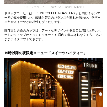
「ドリップコーヒー」（左から）L 720円、M 620円
ドリップコーヒーは、「UNI COFFEE ROASTERY」と同じミャンマ
ー産の豆を使用した、酸味と苦みのバランスが取れた味わい。ラザー
ニヤやスイーツとの相性もぴったりです。
既存店と共通のカップは、アートなデザインや
飲み口に着けた赤いハ
ートのキャップ
がとってもキュート！ 店内で飲みきれなくても、その
ままテイクアウトできます。
19時以降の夜限定メニュー「スイーツハイティー」