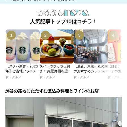
人気記事トップ10はコチラ！
【スタバ新作・2026
スイーツブッフェ付
【最新】東京・丸の内
【鎌倉】「
年】ご当地フラペチー
き！ 絶景庭園を望む
のおすすめカフェ12
ー」の魅力
ノが新登場！ 地域と
ホテルレストランで味
選｜ひとりでゆったり
説！ 定番商
食・グルメ
食・グルメ
食・グルメ
食・グルメ
未来を育むプロジェク
わう「彩り膳」【ミス
楽しめるおしゃれカフ
定グッズま
ト「STARBUCKS
ター黒猫の東京スイー
ェから、テラス席のあ
JIMOTO
ツトレンドVol.105】
るカフェ、優雅なホテ
渋谷の路地にたたずむ煮込み料理とワインのお店
PROGRAM」が青
ルラウンジまで！
森・群馬・沖縄で始
動。6種類を飲んで実
食レポート