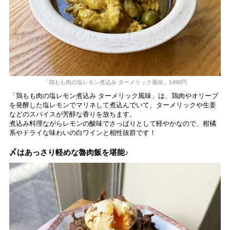
「鶏もも肉の塩レモン煮込み ターメリック風味」1490円
「鶏もも肉の塩レモン煮込み ターメリック風味」は、鶏肉やオリーブ
を発酵した塩レモンでマリネして煮込んでいて、ターメリックや生姜
などのスパイスが芳醇な香りを放ちます。
煮込み料理ながらレモンの酸味でさっぱりとして軽やかなので、柑橘
系やドライな味わいの白ワインと相性抜群です！
〆はあっさり軽めな魯肉飯を堪能♪