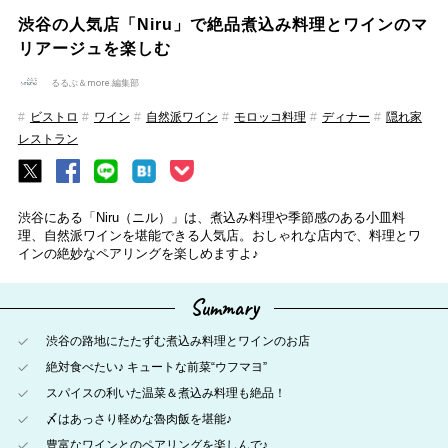
渋谷の人気店「Niru」で絶品煮込み料理とワインのマ
リアージュを楽しむ
るるぶ＆more.編集部
ビストロ
ワイン
自然派ワイン
モロッコ料理
ディナー
隠れ家
レストラン
渋谷にある「Niru（ニル）」は、煮込み料理や季節感のある小皿料
理、自然派ワインを堪能できる人気店。おしゃれな店内で、料理とワ
インの絶妙なペアリングを楽しめますよ♪
Summary
渋谷の路地にたたずむ煮込み料理とワインのお店
絶対食べたい♪ キュートな前菜“ウフマヨ”
スパイスの利いた温菜＆煮込み料理も絶品！
〆はあっさり軽めな魯肉飯を堪能♪
豊富なワインとのペアリングを楽しんで♪