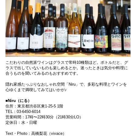
こだわりの自然派ワインはグラスで常時10種類ほど。ボトルだと、グ
ラスで出していないものも楽しめるとか。迷ったときは気分や料理に
合うものを聞いてみるのもおすすめです。
隠れ家感たっぷりなおしゃれ空間「Niru」で、多彩な料理とワインを
心ゆくまで満喫してみてはいかが♪
■Niru（にる）
住所：東京都渋谷区東1-25-5 1階
TEL：03-6450-6014
営業時間：17時〜22時30分（21時30分LO）
定休日：水・日曜
Text・Photo：高橋梨花（vivace）