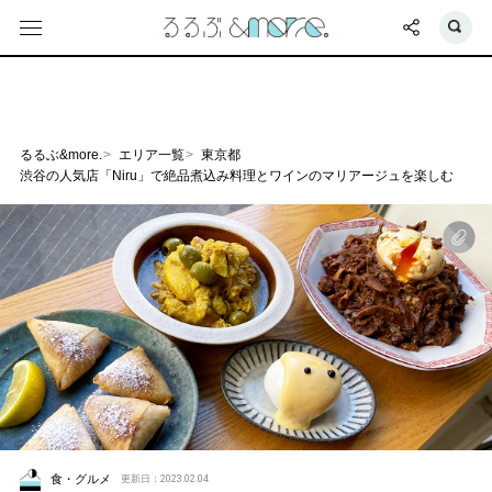
るるぶ&more.
エリア一覧
東京都
渋谷の人気店「Niru」で絶品煮込み料理とワインのマリアージュを楽しむ
食・グルメ
更新日：2023.02.04