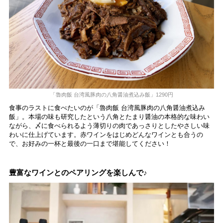
「魯肉飯 台湾風豚肉の八角醤油煮込み飯」1290円
食事のラストに食べたいのが「魯肉飯 台湾風豚肉の八角醤油煮込み
飯」。本場の味も研究したという八角とたまり醤油の本格的な味わい
ながら、〆に食べられるよう薄切りの肉であっさりとしたやさしい味
わいに仕上げています。赤ワインをはじめどんなワインとも合うの
で、お好みの一杯と最後の一口まで堪能してください！
豊富なワインとのペアリングを楽しんで♪