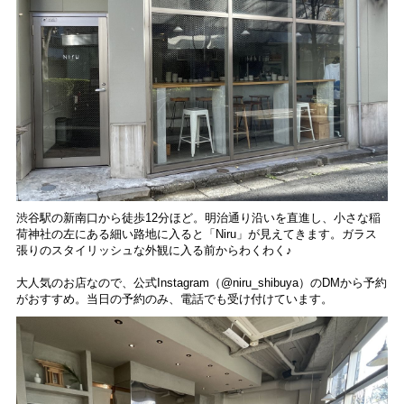
渋谷駅の新南口から徒歩12分ほど。明治通り沿いを直進し、小さな稲
荷神社の左にある細い路地に入ると「Niru」が見えてきます。ガラス
張りのスタイリッシュな外観に入る前からわくわく♪
大人気のお店なので、公式Instagram（@niru_shibuya）のDMから予約
がおすすめ。当日の予約のみ、電話でも受け付けています。