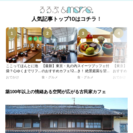
人気記事トップ10はコチラ！
ここってほんとに池
【最新】東京・丸の内
スイーツブッフェ付
【東京】レ
袋？心ゆくまでリフレ
のおすすめカフェ12
き！ 絶景庭園を望む
おすすめカフ
ッシュできる池袋・街
選｜ひとりでゆったり
ホテルレストランで味
｜文化財・
おでかけ
食・グルメ
食・グルメ
おでかけ
歩きおすすめ5時間コ
楽しめるおしゃれカフ
わう「彩り膳」【ミス
物の洋館や
ース【るるぶ＆more.
ェから、テラス席のあ
ター黒猫の東京スイー
で、アフタ
おさんぽ部】
るカフェ、優雅なホテ
ツトレンドVol.105】
ー、ランチ
築100年以上の情緒ある空間が広がる古民家カフェ
ルラウンジまで！
イムを楽し