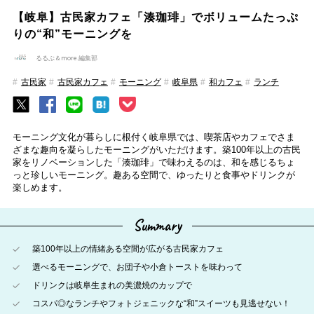
【岐阜】古民家カフェ「湊珈琲」でボリュームたっぷ
りの“和”モーニングを
るるぶ＆more.編集部
古民家
古民家カフェ
モーニング
岐阜県
和カフェ
ランチ
モーニング文化が暮らしに根付く岐阜県では、喫茶店やカフェでさま
ざまな趣向を凝らしたモーニングがいただけます。築100年以上の古民
家をリノベーションした「湊珈琲」で味わえるのは、和を感じるちょ
っと珍しいモーニング。趣ある空間で、ゆったりと食事やドリンクが
楽しめます。
Summary
築100年以上の情緒ある空間が広がる古民家カフェ
選べるモーニングで、お団子や小倉トーストを味わって
ドリンクは岐阜生まれの美濃焼のカップで
コスパ◎なランチやフォトジェニックな“和”スイーツも見逃せない！