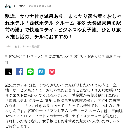
おでかけ
更新日：2023.03.28
駅近、サウナ付き温泉あり。まったり落ち着くおしゃ
れホテル「西鉄ホテル クルーム 博多 天然温泉博多駅
前の湯」で快適ステイ♪ ビジネスや女子旅、ひとり旅
＆推し活の、チルにおすすめ！
るるぶ＆more.編集部
おでかけ
レストラン
ご当地グルメ
お守り・おみくじ
絶景
寺
社
旅先のホテルでは、くつろぎたい！のんびりしたい！そのうえ、立
地・サービスもよくて、おしゃれだと言うことなし！そんな欲張りな
リクエストにも応えてくれるホテルが、博多駅から徒歩約4分にある
「西鉄ホテル クルーム 博多 天然温泉博多駅前の湯」。アクセス抜群
なうえに、サウナ付き温泉もあって、とっても便利でおしゃれなホテ
ルなんです。客室の一つ「プレミアム レディース ルーム」は、三面鏡
やヘアアイロン、フットマッサージ機、ナイトスチーマーも備えた、
うれしいおもてなし。女子旅にもおすすめの魅力いっぱいのホテルを
ご紹介します。