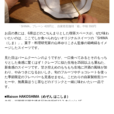
「SHIMA」プレーン 420円と、自家焙煎珈琲「箱」中味 550円
お店の奥には、6席ほどのこぢんまりとした喫茶スペースが。ぜひ味わ
いたいのは、ここでしか食べられないオリジナルスイーツの「SHIMA
（しま）」。菓子・料理研究家の山本ゆりこさん監修の箱崎縞をイメ
ージしたスイーツです。
見た目はバームクーヘンのようですが、一口食べてみるとそのもっち
りとした食感に驚くはず！クレープに似た生地を25回以上も重ねた、
新食感のスイーツです。甘さ控えめのもちもち生地に洋酒の風味が加
わり、やみつきになるおいしさ。旬のフルーツやチョコレートを使っ
た季節限定のフレーバーも見逃せません。こだわりの自家製焙煎コー
ヒーや、無農薬ほうじ茶などのドリンクと一緒に味わいたい一品で
す。
■Maison HAKOSHIMA（めぞん はこしま）
住所：福岡県福岡市博多区御供所町12-2 本山ビル1F
TEL：092-984-0721
営業時間：12～18時（17時LO）