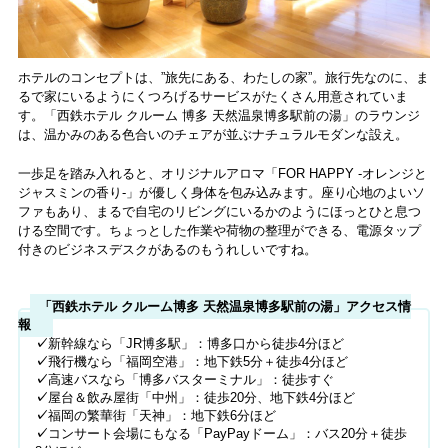
ホテルのコンセプトは、”旅先にある、わたしの家”。旅行先なのに、ま
るで家にいるようにくつろげるサービスがたくさん用意されていま
す。「西鉄ホテル クルーム 博多 天然温泉博多駅前の湯」のラウンジ
は、温かみのある色合いのチェアが並ぶナチュラルモダンな設え。
一歩足を踏み入れると、オリジナルアロマ「FOR HAPPY -オレンジと
ジャスミンの香り-」が優しく身体を包み込みます。座り心地のよいソ
ファもあり、まるで自宅のリビングにいるかのようにほっとひと息つ
ける空間です。ちょっとした作業や荷物の整理ができる、電源タップ
付きのビジネスデスクがあるのもうれしいですね。
「西鉄ホテル クルーム博多 天然温泉博多駅前の湯」アクセス情
報
✓
新幹線なら「JR博多駅」：博多口から徒歩4分ほど
✓
飛行機なら「福岡空港」：地下鉄5分＋徒歩4分ほど
✓
高速バスなら「博多バスターミナル」：徒歩すぐ
✓
屋台＆飲み屋街「中州」：徒歩20分、地下鉄4分ほど
✓
福岡の繁華街「天神」：地下鉄6分ほど
✓
コンサート会場にもなる「PayPayドーム」：バス20分＋徒歩