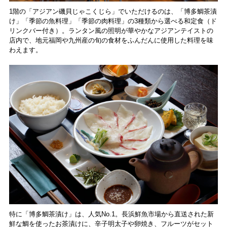
1階の「アジアン磯貝じゃこくじら」でいただけるのは、「博多鯛茶漬
け」「季節の魚料理」「季節の肉料理」の3種類から選べる和定食（ド
リンクバー付き）。ランタン風の照明が華やかなアジアンテイストの
店内で、地元福岡や九州産の旬の食材をふんだんに使用した料理を味
わえます。
特に「博多鯛茶漬け」は、人気No.1。長浜鮮魚市場から直送された新
鮮な鯛を使ったお茶漬けに、辛子明太子や卵焼き、フルーツがセット