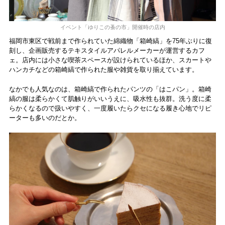
イベント「ゆりこの蚤の市」開催時の店内
福岡市東区で戦前まで作られていた綿織物「箱崎縞」を75年ぶりに復
刻し、企画販売するテキスタイルアパレルメーカーが運営するカフ
ェ。店内には小さな喫茶スペースが設けられているほか、スカートや
ハンカチなどの箱崎縞で作られた服や雑貨を取り揃えています。
なかでも人気なのは、箱崎縞で作られたパンツの「はこパン」。箱崎
縞の服は柔らかくて肌触りがいいうえに、吸水性も抜群。洗う度に柔
らかくなるので扱いやすく、一度履いたらクセになる履き心地でリピ
ーターも多いのだとか。