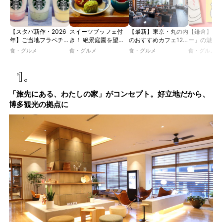
【スタバ新作・2026
スイーツブッフェ付
【最新】東京・丸の内
【鎌倉】「
年】ご当地フラペチー
き！ 絶景庭園を望む
のおすすめカフェ12
ー」の魅力
ノが新登場！ 地域と
ホテルレストランで味
選｜ひとりでゆったり
説！ 定番商
食・グルメ
食・グルメ
食・グルメ
食・グルメ
未来を育むプロジェク
わう「彩り膳」【ミス
楽しめるおしゃれカフ
定グッズま
ト「STARBUCKS
ター黒猫の東京スイー
ェから、テラス席のあ
JIMOTO
ツトレンドVol.105】
るカフェ、優雅なホテ
PROGRAM」が青
ルラウンジまで！
森・群馬・沖縄で始
「旅先にある、わたしの家」がコンセプト。好立地だから、
動。6種類を飲んで実
博多観光の拠点に
食レポート