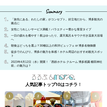
Summary
「旅先にある、わたしの家」がコンセプト。好立地だから、博多観光の
拠点に
女性にうれしいサービス満載！バラエティー豊かな客室タイプ
一日の疲れを癒やす！夜はゆったり、露天風呂＆サウナ付き温泉大浴場
へ
朝食はどっちを選ぶ？30種以上の和洋ビュッフェ or 博多名物御膳
徒歩でのんびり。博多の魅力を体感！ホテル周辺のおすすめ観光スポッ
ト
2023年4月12日（水）開業！「西鉄ホテル クルーム 博多祇園 櫛田神社
前」の魅力は？
人気記事トップ10はコチラ！