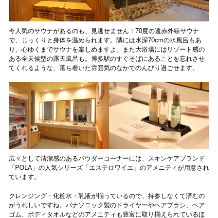
今人気のサウナがあるのも、見逃せません！70度の遠赤外線サウナ
で、じっくりと身体を温められます。隣には水深70cmの水風呂もあ
り、心ゆくまでサウナを楽しめますよ。また大浴場にはリゾート感の
ある全天候型の露天風呂も。博多駅のすぐそばにあることを忘れさせ
てくれるような、落ち着いた雰囲気のなかでのんびり過ごせます。
広々として清潔感のあるパウダーコーナーには、スキンケアブランド
「POLA」の人気シリーズ「エステロワイエ」のアメニティが用意され
ています。
クレンジング・化粧水・乳液が揃っているので、持参しなくて済むの
がうれしいですね。パナソニック製のドライヤーやヘアブラシ、ヘア
ゴム、ボディタオルなどのアメニティも豊富に取り揃えられているほ