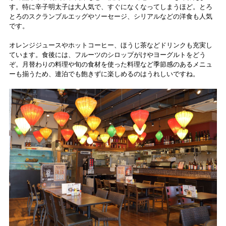
す。特に辛子明太子は大人気で、すぐになくなってしまうほど。とろ
とろのスクランブルエッグやソーセージ、シリアルなどの洋食も人気
です。
オレンジジュースやホットコーヒー、ほうじ茶などドリンクも充実し
ています。食後には、
フルーツのシロップがけ
やヨーグルトをどう
ぞ。月替わりの料理や旬の食材を使った料理など季節感のあるメニュ
ーも揃うため、連泊でも飽きずに楽しめるのはうれしいですね。