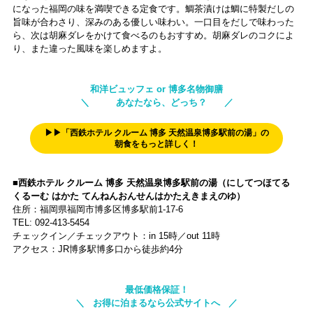
になった福岡の味を満喫できる定食です。鯛茶漬けは鯛に特製だしの
旨味が合わさり、深みのある優しい味わい。一口目をだしで味わった
ら、次は胡麻ダレをかけて食べるのもおすすめ。胡麻ダレのコクによ
り、また違った風味を楽しめますよ。
和洋ビュッフェ or 博多名物御膳
＼ あなたなら、どっち？ ／
▶▶「西鉄ホテル クルーム 博多 天然温泉博多駅前の湯」の
朝食をもっと詳しく！
■西鉄ホテル クルーム 博多 天然温泉博多駅前の湯（にしてつほてる
くるーむ はかた てんねんおんせんはかたえきまえのゆ）
住所：福岡県福岡市博多区博多駅前1-17-6
TEL: 092-413-5454
チェックイン／チェックアウト：in 15時／out 11時
アクセス：JR博多駅博多口から徒歩約4分
最低価格保証！
＼ お得に泊まるなら公式サイトへ ／