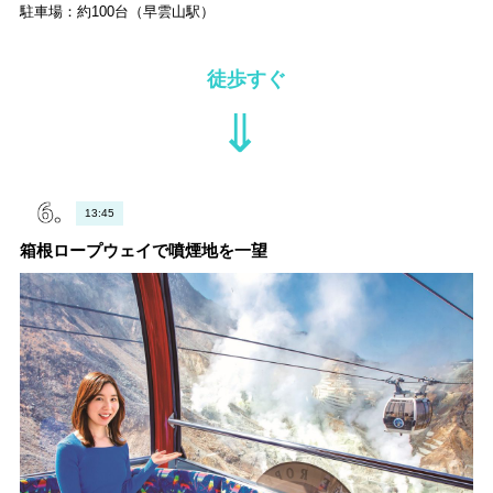
駐車場：約100台（早雲山駅）
徒歩すぐ
⇓
13:45
箱根ロープウェイで噴煙地を一望