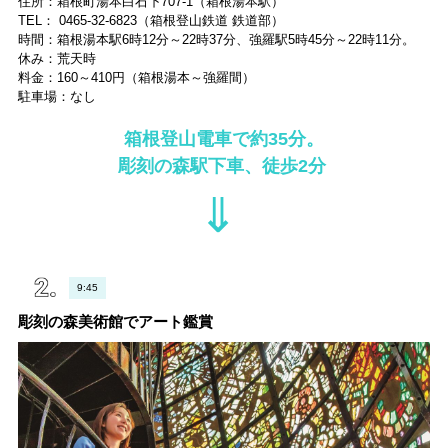
住所：箱根町湯本白石下707-1（箱根湯本駅）
TEL： 0465-32-6823（箱根登山鉄道 鉄道部）
時間：箱根湯本駅6時12分～22時37分、強羅駅5時45分～22時11分。
休み：荒天時
料金：160～410円（箱根湯本～強羅間）
駐車場：なし
箱根登山電車で約35分。
彫刻の森駅下車、徒歩2分
⇓
9:45
彫刻の森美術館でアート鑑賞