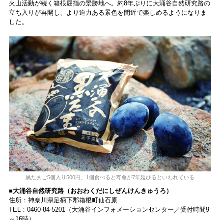
火山活動が続く箱根屈指の景勝地へ。約8年ぶりに大涌谷自然研究路の
立ち入りが再開し、より迫力ある景色を間近で楽しめるようになりま
した。
黒たまご5個入り500円。1個食べると寿命が7年延びるといわれている
■大涌谷自然研究路（おおわくだにしぜんけんきゅうろ）
住所：神奈川県足柄下郡箱根町仙石原
TEL：0460-84-5201（大涌谷インフォメーションセンター／受付時間9
～16時）