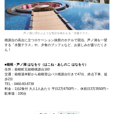
芦ノ湖に浮かぶような気分を味わえる「水盤テラス」
桃源台の高台に立つロケーション抜群のホテルで宿泊。芦ノ湖を一望
する「水盤テラス」や、夕食のブッフェなど、お楽しみが盛りだくさ
ん！
■箱根・芦ノ湖 はなをり（はこね・あしのこ はなをり）
住所：箱根町元箱根桃源台160
交通：箱根湯本駅から箱根登山バス桃源台行きで47分、終点下車、徒
歩2分
TEL：0460-83-8739
料金：1泊2食付 大人1人あたり 平日2万4750円～、休前日3万3550円～
駐車場：100台