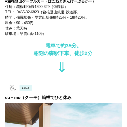
■箱根登山ケーブルカー（はこねとざんけーぶるかー）
住所：箱根町強羅1300-329（強羅駅）
TEL： 0465-32-6823（箱根登山鉄道 鉄道部）
時間：強羅駅発・早雲山駅発8時25分～18時20分。
料金：90～430円
休み：荒天時
駐車場：早雲山駅110台
電車で約35分。
彫刻の森駅下車、徒歩2分
⇓
13:15
cu－mo（クーモ）箱根でひと休み