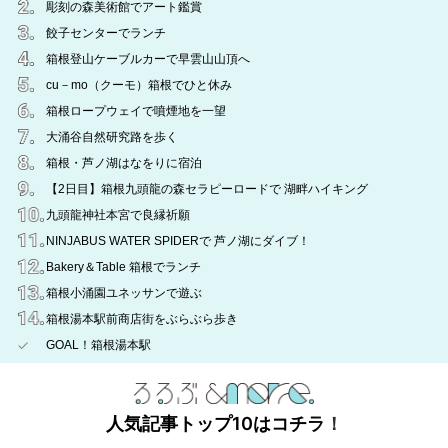
彫刻の森美術館でアート鑑賞
餃子センターでランチ
箱根登山ケーブルカーで早雲山山頂へ
cu－mo（クーモ）箱根でひと休み
箱根ロープウェイで噴煙地を一望
大涌谷自然研究路を歩く
箱根・芦ノ湖はなをりに宿泊
【2日目】箱根九頭龍の森セラピーロードで 湖畔ハイキング
九頭龍神社本宮で良縁祈願
NINJABUS WATER SPIDERで 芦ノ湖にダイブ！
Bakery＆Table 箱根でランチ
箱根小涌園ユネッサンで遊ぶ
箱根湯本駅前商店街をぶらぶら歩き
GOAL！箱根湯本駅
人気記事トップ10はコチラ！