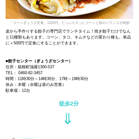
「コーンぎょうざ定食」1320円。たっぷり入ったコーンと餡のバランスが絶妙
皮から手作りする餃子の専門店でランチタイム！焼き餃子だけでなん
と11種類もあります。コーン、タコ、キムチなどの変わり種も。単品
に＋500円で定食にすることができます。
■餃子センター（ぎょうざセンター）
住所：箱根町強羅1300-537
TEL： 0460-82-3457
時間：11時30分～14時30分、17時～19時30分
休み：木曜（水曜は昼のみ営業）
駐車場：12台
徒歩2分
⇓