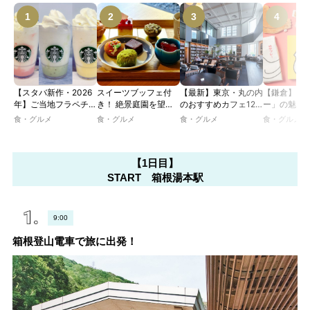
【スタバ新作・2026
スイーツブッフェ付
【最新】東京・丸の内
【鎌倉】「
年】ご当地フラペチー
き！ 絶景庭園を望む
のおすすめカフェ12
ー」の魅力
ノが新登場！ 地域と
ホテルレストランで味
選｜ひとりでゆったり
説！ 定番商
食・グルメ
食・グルメ
食・グルメ
食・グルメ
未来を育むプロジェク
わう「彩り膳」【ミス
楽しめるおしゃれカフ
定グッズま
ト「STARBUCKS
ター黒猫の東京スイー
ェから、テラス席のあ
JIMOTO
ツトレンドVol.105】
るカフェ、優雅なホテ
PROGRAM」が青
【1日目】
ルラウンジまで！
森・群馬・沖縄で始
START 箱根湯本駅
動。6種類を飲んで実
食レポート
9:00
箱根登山電車で旅に出発！