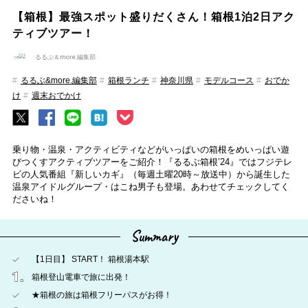
【箱根】最強スポット盛りだくさん！箱根1泊2日アク
ティブツアー！
るるぶ＆more.編集部
るるぶ&more.編集部
箱根ランチ
神奈川県
モデルコース
おでか
け
週末おでかけ
乗り物・温泉・アクティビティなどがいっぱいの箱根をめいっぱい遊
びつくすアクティブツアーをご紹介！『るるぶ箱根’24』ではフジテレ
ビの人気番組『新しいカギ』（毎週土曜20時～放送中）から誕生した
温泉アイドルグループ・はこね男子も登場。あわせてチェックしてく
ださいね！
Summary
【1日目】 START！ 箱根湯本駅
箱根登山電車で旅に出発！
★箱根の旅は箱根フリーパスがお得！