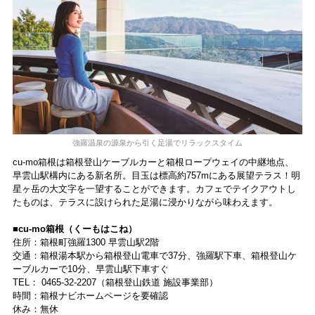
強羅温泉の源泉から引く足湯でリラックスタイム
cu-mo箱根は箱根登山ケーブルカーと箱根ロープウェイの中継地点、
早雲山駅構内にある新名所。目玉は標高約757mにある展望テラス！明
星ヶ岳の大文字を一望することができます。カフェでテイクアウトし
たものは、テラスに設けられた足湯に浸かりながら味わえます。
■cu-mo箱根（くーもはこね）
住所：箱根町強羅1300 早雲山駅2階
交通：箱根湯本駅から箱根登山電車で37分、強羅駅下車、箱根登山ケ
ーブルカーで10分、早雲山駅下車すぐ
TEL： 0465-32-2207（箱根登山鉄道 施設事業部）
時間：箱根ナビホームページを要確認
休み：無休