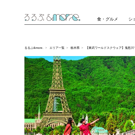
食・グルメ
シ
るるぶ&more.
エリア一覧
栃木県
【東武ワールドスクウェア】鬼怒川で