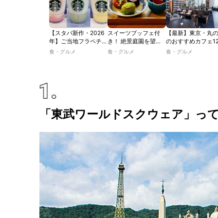
【スタバ新作・2026
スイーツブッフェ付
【最新】東京・丸
年】ご当地フラペチー
き！ 絶景庭園を望む
のおすすめカフェ1
ノが新登場！ 地域と
ホテルレストランで味
選｜ひとりでゆっ
食・グルメ
食・グルメ
食・グルメ
未来を育むプロジェク
わう「彩り膳」【ミス
楽しめるおしゃれ
ト「STARBUCKS
ター黒猫の東京スイー
ェから、テラス席
JIMOTO
ツトレンドVol.105】
るカフェ、優雅な
PROGRAM」が青
ルラウンジまで！
森・群馬・沖縄で始
動。6種類を飲んで実
食レポート
「東武ワールドスクウェア」っ