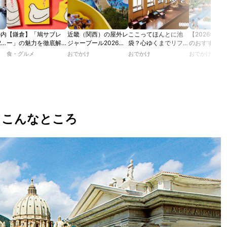
の内
【鎌倉】「鳩サブレ
近畿（関西）の屋外レ
ここってほんとに池
【2026年最
2
ー」の魅力を徹底解
ジャープール2026！
袋？心ゆくまでリフレ
のおすすめの
たり
説！ 定番商品から限
ウォータースライダー
ッシュできる池袋・街
ル人気10選
食・グルメ
おでかけ
おでかけ
おでかけ
カフ
定グッズまでご紹介
やデートにおすすめの
歩きおすすめ5時間コ
のあ
スポットも紹介！
ース【るるぶ＆more.
ホテ
おさんぽ部】
てこんなところ