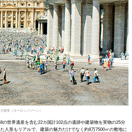
ロ大聖堂（ヨーロッパゾーン）
の世界遺産を含む22カ国計102点の遺跡や建築物を実物の25分
た人形もリアルで、建築の魅力だけでなく約8万7500㎡の敷地に