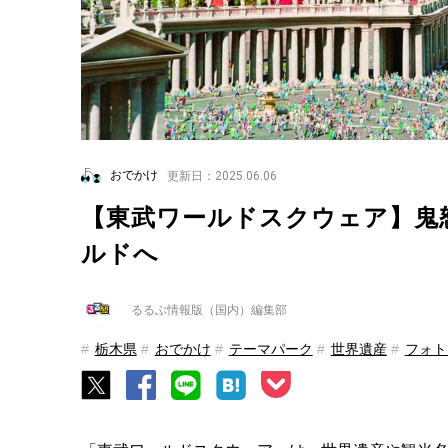
おでかけ
更新日：2025.06.06
【東武ワールドスクウェア】鬼怒
ルドへ
るるぶ情報版（国内）編集部
栃木県
おでかけ
テーマパーク
世界遺産
フォト