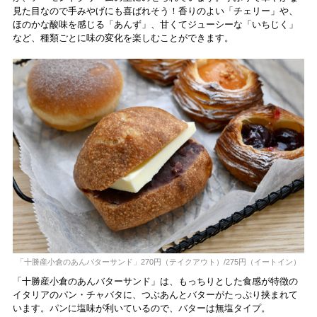
見た目なので手みやげにも喜ばれそう！香りのよい「チェリー」や、
ほのかな酸味を感じる「あんず」、甘くてジューシーな「いちじく」
など、種類ごとに味の変化を楽しむことができます。
「十勝産小倉のあんバターサンド」270円（テイクアウト）/275円（イートイン）
「十勝産小倉のあんバターサンド」は、もっちりとした食感が特徴の
イタリアのパン・チャバタに、つぶあんとバターがたっぷり挟まれて
います。パンに塩味が利いているので、バターは無塩タイプ。