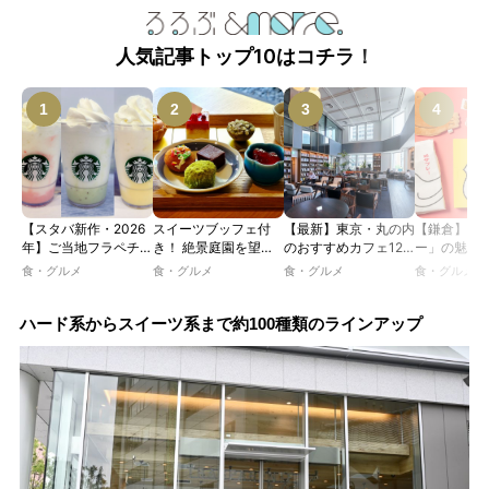
人気記事トップ10はコチラ！
【スタバ新作・2026
スイーツブッフェ付
【最新】東京・丸の内
【鎌倉】「
年】ご当地フラペチー
き！ 絶景庭園を望む
のおすすめカフェ12
ー」の魅力
ノが新登場！ 地域と
ホテルレストランで味
選｜ひとりでゆったり
説！ 定番商
食・グルメ
食・グルメ
食・グルメ
食・グルメ
未来を育むプロジェク
わう「彩り膳」【ミス
楽しめるおしゃれカフ
定グッズま
ト「STARBUCKS
ター黒猫の東京スイー
ェから、テラス席のあ
JIMOTO
ツトレンドVol.105】
るカフェ、優雅なホテ
ハード系からスイーツ系まで約100種類のラインアップ
PROGRAM」が青
ルラウンジまで！
森・群馬・沖縄で始
動。6種類を飲んで実
食レポート