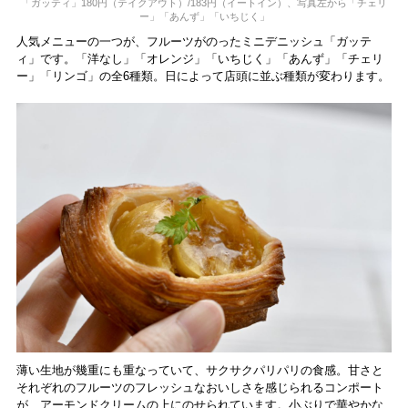
「ガッティ」180円（テイクアウト）/183円（イートイン）、写真左から「チェリ
ー」「あんず」「いちじく」
人気メニューの一つが、フルーツがのったミニデニッシュ「ガッテ
ィ」です。「洋なし」「オレンジ」「いちじく」「あんず」「チェリ
ー」「リンゴ」の全6種類。日によって店頭に並ぶ種類が変わります。
薄い生地が幾重にも重なっていて、サクサクパリパリの食感。甘さと
それぞれのフルーツのフレッシュなおいしさを感じられるコンポート
が、アーモンドクリームの上にのせられています。小ぶりで華やかな