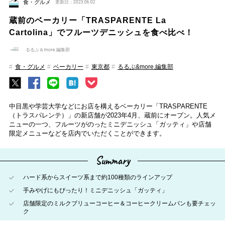
食・グルメ
更新日：2023.06.02
蔵前のベーカリー「TRASPARENTE La
Cartolina」でフルーツデニッシュを食べ比べ！
るるぶ＆more.編集部
食・グルメ
ベーカリー
東京都
るるぶ&more.編集部
中目黒や学芸大学などにお店を構えるベーカリー「TRASPARENTE
（トラスパレンテ）」の新店舗が2023年4月、蔵前にオープン。人気メ
ニューの一つ、フルーツがのったミニデニッシュ「ガッティ」や店舗
限定メニューなどを店内でいただくことができます。
Summary
ハード系からスイーツ系まで約100種類のラインアップ
手みやげにもぴったり！ミニデニッシュ「ガッティ」
店舗限定のミルクブリューコーヒー＆コーヒークリームパンも要チェッ
ク