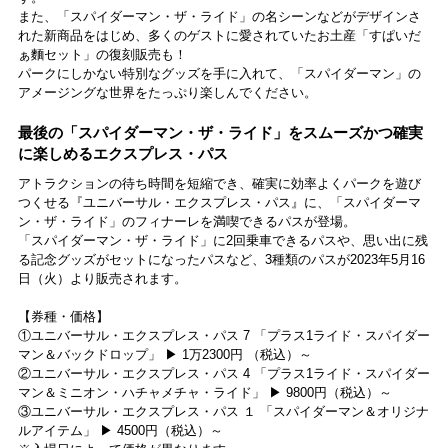
また、「スパイダーマン・ザ・ライド」の名シーンなどがデザインさ
れた新商品をはじめ、多くのゲストに愛されていたお土産「すぱいだ
ぁ麵セット」の復刻販売も！
パークにしかない特別なグッズを手に入れて、「スパイダーマン」の
アメージングな世界をたっぷり楽しんでください。
最後の「スパイダーマン・ザ・ライド」をスムーズかつ確実
に楽しめるエクスプレス・パス
アトラクションの待ち時間を短縮でき、確実に効率よくパークを遊び
つくせる『ユニバーサル・エクスプレス・パス』に、「スパイダーマ
ン・ザ・ライド」のフィナーレを満喫できるパスが登場。
「スパイダーマン・ザ・ライド」に2回乗車できるパスや、思い出に残
る記念グッズがセットになったパスなど、3種類のパスが2023年5月16
日（火）より販売されます。
【券種・価格】
①ユニバーサル・エクスプレス・パス 7 「プラス1ライド・スパイダー
マン＆バックドロップ」 ▶ 1万2300円 （税込）～
②ユニバーサル・エクスプレス・パス 4 「プラス1ライド・スパイダー
マン＆ミニオン・ハチャメチャ・ライド」 ▶ 9800円（税込）～
③ユニバーサル・エクスプレス・パス １ 「スパイダーマン＆オリジナ
ルアイテム」 ▶ 4500円（税込）～