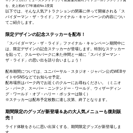
※アメリカのアミューズメントトゥデイ紙最優秀屋内ライドゴールデンチケット賞
を、史上初めて7年連続No.1受賞
以下では、そんな人気アトラクションの閉幕に伴って開催される「ス
パイダーマン・ザ・ライド」ファイナル・キャンペーンの内容につい
てご紹介します。
限定デザインの記念ステッカーを配布！
「スパイダーマン・ザ・ライド」ファイナル・キャンペーン期間中に
は、限定デザインの記念ステッカーが登場します。特別なステッカー
を貼って、クルーやパークに来た仲間と一緒に「スパイダーマン・
ザ・ライド」の思い出を語り合いましょう！
配布期間については、ユニバーサル・スタジオ・ジャパン公式WEBサ
イトやSNSなどでお知らせ予定。
配布場所はパーク内でお近くのクルーにお尋ねください。（ミニオ
ン・パーク、スーパー・ニンテンドー・ワールド、ウィザーディン
グ・ワールド・オブ・ハリー・ポッターは除く）
※ステッカーは配布予定枚数に達し次第、終了となります。
期間限定のグッズが新登場＆あの大人気メニューも復刻販
売！
ライド体験をさらに思い出深くする、期間限定グッズが新登場しま
す。