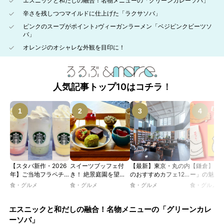
エスニックと和だしの融合！名物メニューの「グリーンカレーソバ」
辛さを残しつつマイルドに仕上げた「ラクサソバ」
ピンクのスープがポイント♪ヴィーガンラーメン「ベジピンクビーツソ
バ」
オレンジのオシャレな外観を目印に！
人気記事トップ10はコチラ！
【スタバ新作・2026
スイーツブッフェ付
【最新】東京・丸の内
【鎌倉】「
年】ご当地フラペチー
き！ 絶景庭園を望む
のおすすめカフェ12
ー」の魅力
ノが新登場！ 地域と
ホテルレストランで味
選｜ひとりでゆったり
説！ 定番商
食・グルメ
食・グルメ
食・グルメ
食・グルメ
未来を育むプロジェク
わう「彩り膳」【ミス
楽しめるおしゃれカフ
定グッズま
ト「STARBUCKS
ター黒猫の東京スイー
ェから、テラス席のあ
JIMOTO
ツトレンドVol.105】
るカフェ、優雅なホテ
エスニックと和だしの融合！名物メニューの「グリーンカレ
PROGRAM」が青
ルラウンジまで！
ーソバ」