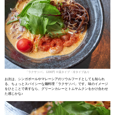
「ラクサソバ」 1200円 ※温タイプ・冷タイプあり
お次は、シンガポールやマレーシアのソウルフードとしても知られ
る、ちょっとスパイシーな麺料理「ラクサソバ」です。味のイメージ
をひとことで表すなら、グリーンカレーとトムヤムクンをかけ合わせ
た感じかな♪