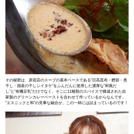
その秘密は、原宿店のスープの基本ベースである“日高昆布・鰹節・煮
干し・国産の干しシイタケ”をふんだんに使用した濃厚な“和風だ
し”と“有機豆乳”だけでなく、そこに11種類のスパイスで構成された自
家製のグリーンカレーペーストを合わせて作っているからなんです。
“エスニックと和”の見事な融合が、この一杯には詰まっているのです！