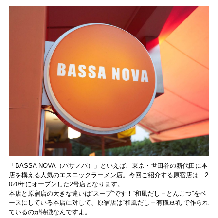
森・群馬・沖縄で始
動。6種類を飲んで実
食レポート
「BASSA NOVA（バサノバ）」といえば、東京・世田谷の新代田に本
店を構える人気のエスニックラーメン店。今回ご紹介する原宿店は、2
020年にオープンした2号店となります。
本店と原宿店の大きな違いは“スープ”です！“和風だし＋とんこつ”をベ
ースにしている本店に対して、原宿店は“和風だし＋有機豆乳”で作られ
ているのが特徴なんですよ。