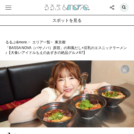
スポットを見る
るるぶ&more.
エリア一覧
東京都
「BASSA NOVA（バサノバ）原宿」の和風だし×豆乳のエスニックラーメン
♪【大食いアイドルもえのあずきの絶品グルメ67】