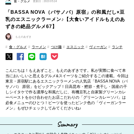
食・グルメ
更新日：2023.05.24
「BASSA NOVA（バサノバ）原宿」の和風だし×豆
乳のエスニックラーメン♪【大食いアイドルもえのあ
ずきの絶品グルメ67】
もえのあずき
食・グルメ
ラーメン
つけ麺
エスニック
ヴィーガン
ランチ
こんにちは！もえあずこと、もえのあずきです。私が実際に食べて本
当においしいと思えるグルメ&スイーツをご紹介するこの連載。今回は
東京・原宿駅にあるエスニックラーメンの人気店「BASSA NOVA（バ
サノバ） 原宿」をピックアップ！日高昆布・鰹節・煮干し・国産の干
しシイタケで作る濃厚な和風だしに、有機豆乳と自家製グリーンカレ
ーペーストをかけ合わせたお店こだわりの「グリーンカレーソバ」は
必食メニューのひとつ！ビーツを使ったピンク色の「ヴィーガンラー
メン」もぜひチェックしてみてくださいね♪
Summary