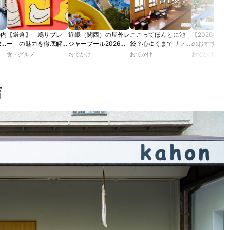
の内
【鎌倉】「鳩サブレ
近畿（関西）の屋外レ
ここってほんとに池
【2026年最
2
ー」の魅力を徹底解
ジャープール2026！
袋？心ゆくまでリフレ
のおすすめの
たり
説！ 定番商品から限
ウォータースライダー
ッシュできる池袋・街
ル人気10選
食・グルメ
おでかけ
おでかけ
おでかけ
カフ
定グッズまでご紹介
やデートにおすすめの
歩きおすすめ5時間コ
のあ
スポットも紹介！
ース【るるぶ＆more.
ホテ
おさんぽ部】
店