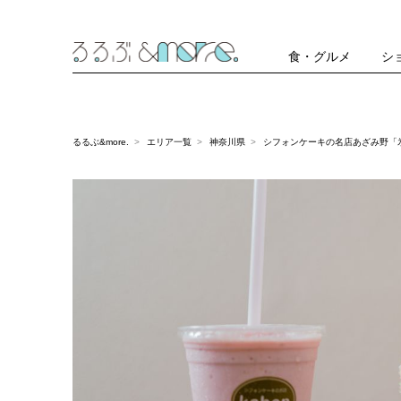
食・グルメ
シ
るるぶ&more.
エリア一覧
神奈川県
シフォンケーキの名店あざみ野「氷