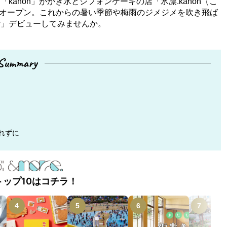
ahon」がかき氷とシフォンケーキの店「氷凛.kahon（こ
アルオープン。これからの暑い季節や梅雨のジメジメを吹き飛ば
氷活」デビューしてみませんか。
Summary
れずに
トップ10はコチラ！