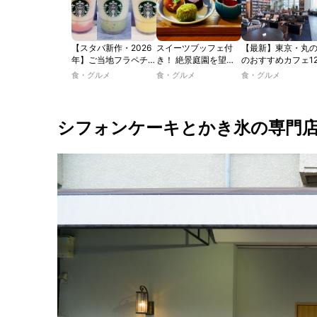
【スタバ新作・2026
スイーツブッフェ付
【最新】東京・丸
年】ご当地フラペチー
き！ 絶景庭園を望む
のおすすめカフェ1
ノが新登場！ 地域と
ホテルレストランで味
選｜ひとりでゆっ
食・グルメ
食・グルメ
食・グルメ
未来を育むプロジェク
わう「彩り膳」【ミス
楽しめるおしゃれ
ト「STARBUCKS
ター黒猫の東京スイー
ェから、テラス席
JIMOTO
ツトレンドVol.105】
るカフェ、優雅な
PROGRAM」が青
ルラウンジまで！
シフォンケーキとかき氷の専門
森・群馬・沖縄で始
動。6種類を飲んで実
食レポート