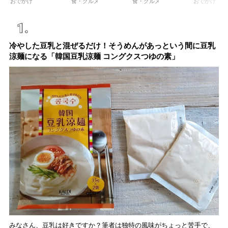
おでかけ
食・グルメ
食・グルメ
おでかけ
歩きおすすめ5時間コ
楽しめるおしゃれカフ
わう「彩り膳」【ミス
物の洋館や
ース【るるぶ＆more.
ェから、テラス席のあ
ター黒猫の東京スイー
で、アフタ
おさんぽ部】
るカフェ、優雅なホテ
ツトレンドVol.105】
ー、ランチ
ルラウンジまで！
イムを楽し
冷やした豆乳と混ぜるだけ！そうめんがあっという間に豆乳
涼麺になる「韓国豆乳涼麺 コングクスつゆの素」
みなさん、豆乳は好きですか？筆者は独特の風味がちょっと苦手で、