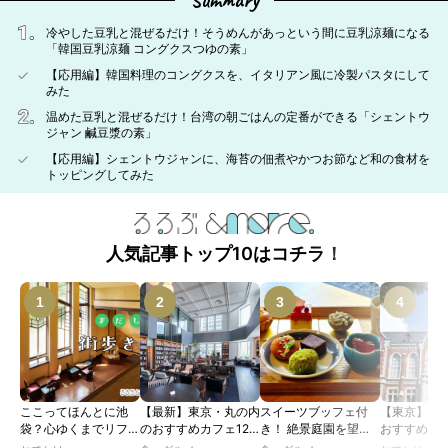
Summary
冷やした豆乳と混ぜるだけ！そうめんがあっという間に豆乳涼麺になる
「韓国豆乳涼麺 コングクスつゆの素」
【応用編】韓国料理のコングクスを、イタリアン風に冷製パスタにして
みた
温めた豆乳と混ぜるだけ！台湾の朝ごはんの定番ができる「シェントウ
ジャン 鹹豆漿の素」
【応用編】シェントウジャンに、海苔の佃煮やかつお節など和の食材を
トッピングしてみた
人気記事トップ10はコチラ！
ここってほんとに池
【最新】東京・丸の内
スイーツブッフェ付
【東京】レ
袋？心ゆくまでリフレ
のおすすめカフェ12
き！ 絶景庭園を望む
おすすめカフ
ッシュできる池袋・街
選｜ひとりでゆったり
ホテルレストランで味
｜文化財・