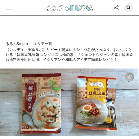
るるぶ&more.
エリア一覧
【カルディ・実食ルポ】リピート間違いナシ！豆乳がたっぷり、おいしくと
れる「韓国豆乳涼麺 コングクスつゆの素」「シェントウジャンの素」韓国＆
台湾料理を応用活用。イタリアンや和風のアイデア簡単レシピも！