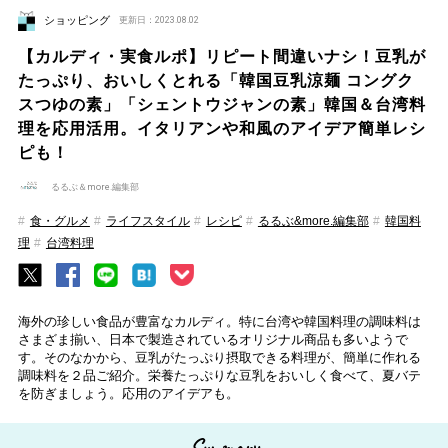
ショッピング
更新日：2023.08.02
【カルディ・実食ルポ】リピート間違いナシ！豆乳が
たっぷり、おいしくとれる「韓国豆乳涼麺 コングク
スつゆの素」「シェントウジャンの素」韓国＆台湾料
理を応用活用。イタリアンや和風のアイデア簡単レシ
ピも！
るるぶ＆more.編集部
食・グルメ
ライフスタイル
レシピ
るるぶ&more.編集部
韓国料
理
台湾料理
海外の珍しい食品が豊富なカルディ。特に台湾や韓国料理の調味料は
さまざま揃い、日本で製造されているオリジナル商品も多いようで
す。そのなかから、豆乳がたっぷり摂取できる料理が、簡単に作れる
調味料を２品ご紹介。栄養たっぷりな豆乳をおいしく食べて、夏バテ
を防ぎましょう。応用のアイデアも。