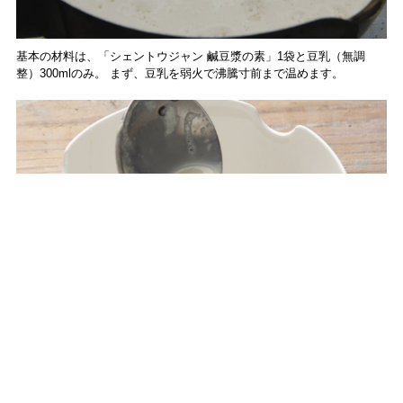
基本の材料は、「シェントウジャン 鹹豆漿の素」1袋と豆乳（無調
整）300mlのみ。 まず、豆乳を弱火で沸騰寸前まで温めます。
器に「シェントウジャンの素」を入れ、温めた豆乳をそっと注ぎま
す。全体をくるりと混ぜ合わせ5分ほど待つと、あら、不思議！表面が
プリンのように固まってきます。もう完成です。