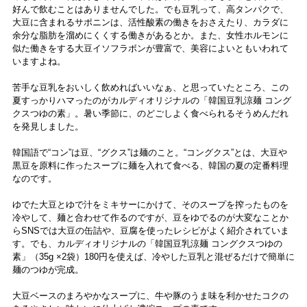
好んで飲むことはありませんでした。でも豆乳って、高タンパクで、
大豆に含まれるサポニンは、活性酸素の働きをおさえたり、カラダに
余分な脂肪を溜めにくくする働きがあるとか。また、女性ホルモンに
似た働きをする大豆イソフラボンが豊富で、美容によいともいわれて
いますよね。
苦手な豆乳をおいしく飲めればいいなぁ、と思っていたところ、この
夏すっかりハマったのがカルディオリジナルの「韓国豆乳涼麺 コング
クスつゆの素」。暑い季節に、のどごしよく食べられるそうめんだれ
を発見しました。
韓国語で“コン”は豆、“グクス”は麺のこと。“コングクス”とは、大豆や
黒豆を原料に作ったスープに麺を入れて食べる、韓国の夏の定番料理
なのです。
ゆでた大豆とゆで汁をミキサーにかけて、そのスープを搾ったものを
冷やして、麺と合わせて作るのですが、豆をゆでるのが大変なことか
らSNSでは大豆の缶詰や、豆腐を使ったレシピがよく紹介されていま
す。でも、カルディオリジナルの「韓国豆乳涼麺 コングクスつゆの
素」（35g ×2袋）180円を使えば、冷やした豆乳と混ぜるだけで簡単に
麺のつゆが完成。
大豆ベースのまろやかなスープに、牛や豚のうま味を利かせたコクの