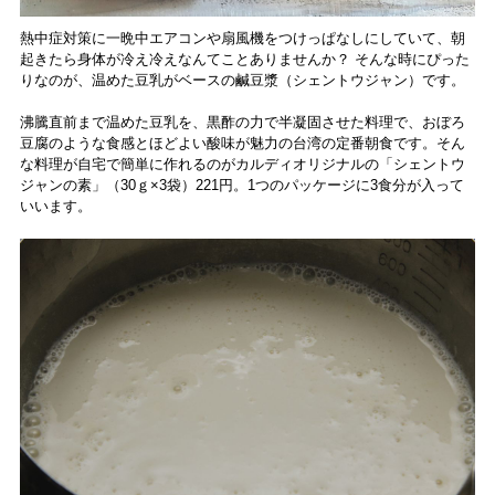
熱中症対策に一晩中エアコンや扇風機をつけっぱなしにしていて、朝
起きたら身体が冷え冷えなんてことありませんか？ そんな時にぴった
りなのが、温めた豆乳がベースの鹹豆漿（シェントウジャン）です。
沸騰直前まで温めた豆乳を、黒酢の力で半凝固させた料理で、おぼろ
豆腐のような食感とほどよい酸味が魅力の台湾の定番朝食です。そん
な料理が自宅で簡単に作れるのがカルディオリジナルの「シェントウ
ジャンの素」（30ｇ×3袋）221円。1つのパッケージに3食分が入って
いいます。