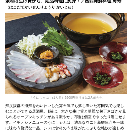
素材は生け簀から、絶品料理に変身！／函館海鮮料理 海寿
（はこだてかいせんりょうり かいじゅ）
「うにしゃぶ」(1人前）3900円※注文は2人前から
鮮度抜群の海鮮をわいわいした雰囲気でも落ち着いた雰囲気でも楽し
むことができる居酒屋。1階は、大きな生け簀と華麗な包丁さばきが見
られるオープンキッチンがあり賑やか。2階は個室でゆったり過ごせま
す。イチオシメニューのうにしゃぶは、濃厚なウニと新鮮魚介を一緒
に味わう贅沢な一品。シメは食材のうま味がたっぷりな雑炊が楽しめ