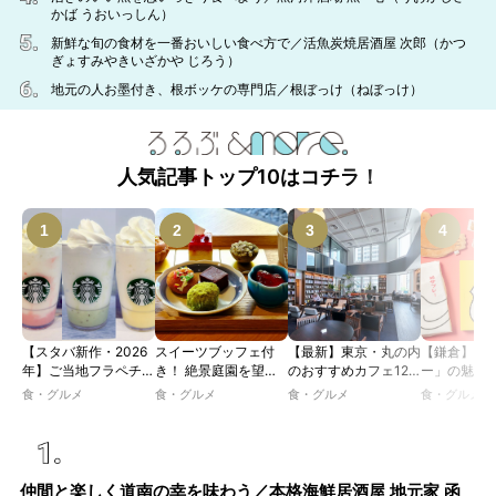
かば うおいっしん）
新鮮な旬の食材を一番おいしい食べ方で／活魚炭焼居酒屋 次郎（かつ
ぎょすみやきいざかや じろう）
地元の人お墨付き、根ボッケの専門店／根ぼっけ（ねぼっけ）
人気記事トップ10はコチラ！
【スタバ新作・2026
スイーツブッフェ付
【最新】東京・丸の内
【鎌倉】「
年】ご当地フラペチー
き！ 絶景庭園を望む
のおすすめカフェ12
ー」の魅力
ノが新登場！ 地域と
ホテルレストランで味
選｜ひとりでゆったり
説！ 定番商
食・グルメ
食・グルメ
食・グルメ
食・グルメ
未来を育むプロジェク
わう「彩り膳」【ミス
楽しめるおしゃれカフ
定グッズま
ト「STARBUCKS
ター黒猫の東京スイー
ェから、テラス席のあ
JIMOTO
ツトレンドVol.105】
るカフェ、優雅なホテ
PROGRAM」が青
ルラウンジまで！
森・群馬・沖縄で始
仲間と楽しく道南の幸を味わう／本格海鮮居酒屋 地元家 函