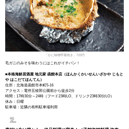
「かに味噌甲羅焼き」720円
毛ガニのみそを味わうにはこれがイチバン！
■本格海鮮居酒屋 地元家 函館本店（ほんかくかいせんいざかや じもと
や はこだてほんてん）
住所：北海道函館市本町5-16
アクセス：電停五稜郭公園前から徒歩2分
時間：17時30分～24時（フード23時LO、ドリンク23時30分LO）
休み：日曜
駐車場：近隣の有料駐車場利用