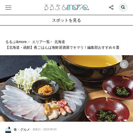
スポットを見る
るるぶ&more.
エリア一覧
北海道
【北海道・函館】夜ごはんは海鮮居酒屋でキマリ！編集部おすすめ６選
食・グルメ
更新日：2023.09.05