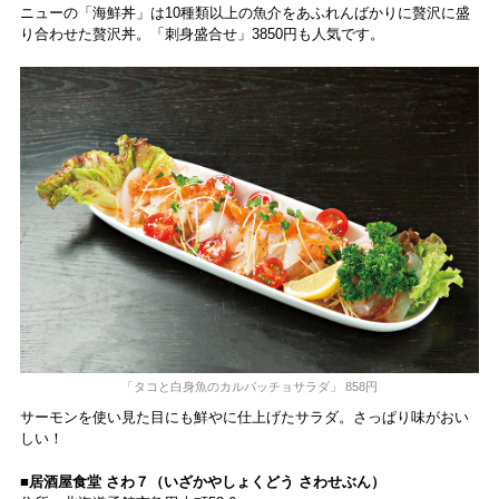
ニューの「海鮮丼」は10種類以上の魚介をあふれんばかりに贅沢に盛
り合わせた贅沢丼。「刺身盛合せ」3850円も人気です。
「タコと白身魚のカルパッチョサラダ」 858円
サーモンを使い見た目にも鮮やに仕上げたサラダ。さっぱり味がおい
しい！
■居酒屋食堂 さわ７（いざかやしょくどう さわせぶん）