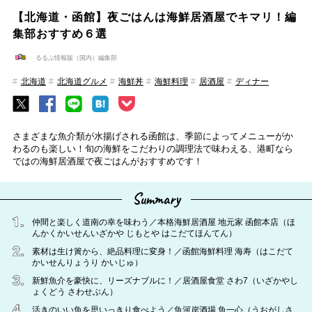
【北海道・函館】夜ごはんは海鮮居酒屋でキマリ！編
集部おすすめ６選
るるぶ情報版（国内）編集部
北海道
北海道グルメ
海鮮丼
海鮮料理
居酒屋
ディナー
さまざまな魚介類が水揚げされる函館は、季節によってメニューがか
わるのも楽しい！旬の海鮮をこだわりの調理法で味わえる、港町なら
ではの海鮮居酒屋で夜ごはんがおすすめです！
Summary
仲間と楽しく道南の幸を味わう／本格海鮮居酒屋 地元家 函館本店（ほ
んかくかいせんいざかや じもとや はこだてほんてん）
素材は生け簀から、絶品料理に変身！／函館海鮮料理 海寿（はこだて
かいせんりょうり かいじゅ）
新鮮魚介を豪快に、リーズナブルに！／居酒屋食堂 さわ7（いざかやし
ょくどう さわせぶん）
活きのいい魚を思いっきり食べよう／魚河岸酒場 魚一心（うおがしさ