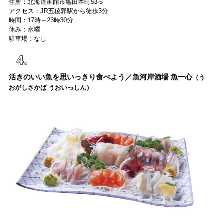
住所：北海道函館市亀田本町53-6
アクセス：JR五稜郭駅から徒歩3分
時間：17時～23時30分
休み：水曜
駐車場：なし
活きのいい魚を思いっきり食べよう／魚河岸酒場 魚一心
（う
おがしさかば うおいっしん）