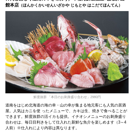
動。6種類を飲んで実
館本店
（ほんかくかいせんいざかや じもとや はこだてほんてん）
食レポート
鮮度抜群 「本日のお刺身盛り合わせ」2980円
道南をはじめ北海道の海の幸・山の幸が集まる地元客にも人気の居酒
屋。人気はカニを使 ったメニューで、カキは生、焼きで食べることが
できます。鮮度抜群の活イカも提供。イチオシメニューのお刺身盛り
合わせは、毎日目利きをして仕入れた新鮮な魚介を楽しめます（3～4
人前）※仕入れにより内容は異なります。