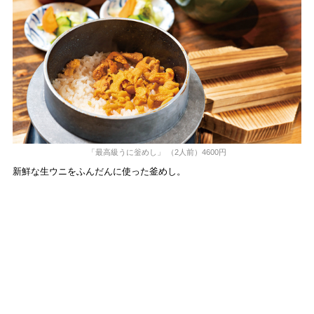
「最高級うに釡めし」 （2人前）4600円
新鮮な生ウニをふんだんに使った釜めし。