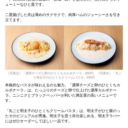
ューミーなひと皿です。
二度揚げした衣は薄めのサクサクで、肉厚ハムのジューシーさを引き
立てます。
（写真左）「濃厚チーズと卵のひとくちカルボナーラ」880円、（写真右）「丸ご
と明太子のひとくちクリームパスタ」935円
本格的なパスタが味わえるのも魅力。「濃厚チーズと卵のひとくちカ
ルボナーラ」は、たっぷりのチーズと卵で仕上げた濃厚カルボナー
ラ。ニンニクとブラックペッパーが利いた満足度の高いメニューで
す。
「丸ごと明太子のひとくちクリームパスタ」は、明太子がひと腹のっ
たそのビジュアルが秀逸。明太子を思う存分楽しめる、明太子ラバー
にはぜひオーダーしてほしい一品です。