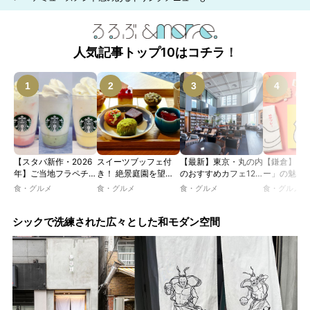
人気記事トップ10はコチラ！
【スタバ新作・2026
スイーツブッフェ付
【最新】東京・丸の内
【鎌倉】「
年】ご当地フラペチー
き！ 絶景庭園を望む
のおすすめカフェ12
ー」の魅力
ノが新登場！ 地域と
ホテルレストランで味
選｜ひとりでゆったり
説！ 定番商
食・グルメ
食・グルメ
食・グルメ
食・グルメ
未来を育むプロジェク
わう「彩り膳」【ミス
楽しめるおしゃれカフ
定グッズま
ト「STARBUCKS
ター黒猫の東京スイー
ェから、テラス席のあ
JIMOTO
ツトレンドVol.105】
るカフェ、優雅なホテ
シックで洗練された広々とした和モダン空間
PROGRAM」が青
ルラウンジまで！
森・群馬・沖縄で始
動。6種類を飲んで実
食レポート