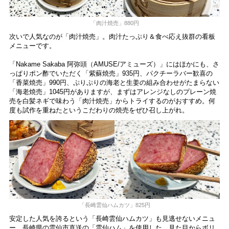
「肉汁焼売」880円
次いで人気なのが「肉汁焼売」。肉汁たっぷり＆食べ応え抜群の看板
メニューです。
「Nakame Sakaba 阿弥頭（AMUSE/アミューズ）」にはほかにも、さ
っぱりポン酢でいただく「紫蘇焼売」935円、パクチーラバー歓喜の
「香菜焼売」990円、ぷりぷりの海老と生姜の組み合わせがたまらない
「海老焼売」1045円がありますが、まずはアレンジなしのプレーン焼
売を白髪ネギで味わう「肉汁焼売」からトライするのがおすすめ。何
度も試作を重ねたというこだわりの焼売をぜひ召し上がれ。
「長崎雲仙ハムカツ」825円
安定した人気を誇るという「長崎雲仙ハムカツ」も見逃せないメニュ
ー。長崎県の雲仙市直送の「雲仙ハム」を使用した、見た目からボリ