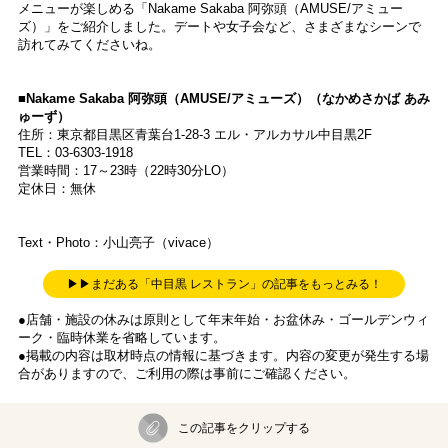
メニューが楽しめる「Nakame Sakaba 阿弥頭（AMUSE/アミュー
ズ）」をご紹介しました。デートや女子会など、さまざまなシーンで
訪れてみてくださいね。
■Nakame Sakaba 阿弥頭（AMUSE/アミューズ）（なかめさかば あみ
ゅーず）
住所：東京都目黒区青葉台1-28-3 エル・アルカサル中目黒2F
TEL：03-6303-1918
営業時間：17～23時（22時30分LO）
定休日：無休
Text・Photo：小山亮子（vivace）
▶▶まだある「中目黒 レストラン」の記事をもっとみる！
●店舗・施設の休みは原則として年末年始・お盆休み・ゴールデンウィ
ーク・臨時休業を省略しています。
●掲載の内容は取材時点の情報に基づきます。内容の変更が発生する場
合がありますので、ご利用の際は事前にご確認ください。
この記事をクリップする