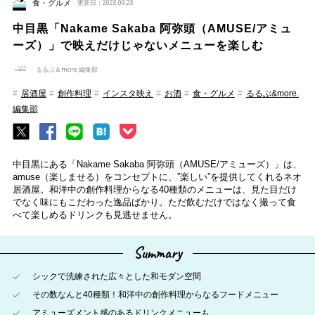
食・グルメ
更新日：2023.09.23
中目黒「Nakame Sakaba 阿弥頭（AMUSE/アミュ
ーズ）」で映えだけじゃないメニューを楽しむ
るるぶ＆more.編集部
居酒屋
創作料理
インスタ映え
お酒
食・グルメ
るるぶ&more.
編集部
中目黒にある「Nakame Sakaba 阿弥頭（AMUSE/アミューズ）」は、
amuse（楽しませる）をコンセプトに、”楽しい”を提供してくれるネオ
居酒屋。和洋中の創作料理からなる40種類のメニューは、見た目だけ
でなく味にもこだわった逸品ばかり。ただ飲むだけではなく撮って食
べて楽しめるドリンクも見逃せません。
Summary
シックで洗練された広々とした和モダン空間
その数なんと40種類！和洋中の創作料理からなるフードメニュー
アミューズメント感のあるドリンクメニューも