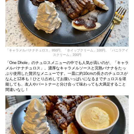
「キャラメルバナナチュロス」950円、「ホイップクリーム」100円、「バニラアイ
スクリーム」200円
「One Dhole」のチュロスメニューの中でも人気が高いのが、「キャラ
メルバナナチュロス」。濃厚なキャラメルソースと完熟バナナをたっ
ぷり使用した贅沢なメニューです。一皿に約10cmの長さのチュロスが
なんと12本も！ひとり占めしてお腹いっぱいになるまでチュロスを堪
能しても、友人やパートナーと分け合って味わっても大満足すること
間違いなし！