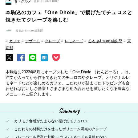
食・グルメ
更新日：2023.10.07
本駒込のカフェ「One Dhole」で揚げたてチュロスと
焼きたてクレープを楽しむ
るるぶ＆more.編集部
カフェ
デザート
クレープ
レモネード
るるぶ&more.編集部
東
京都
本駒込に2023年8月にオープンした「One Dhole （わんどーる）」は、
注文が入ってから作るできたてのチュロスやクレープ、オリジナルレ
モネードなどが楽しめるカフェ。こだわりが詰まったトッピングも合
わせればおいしさ倍増！さまざまな組み合わせを試したくなる豊富な
メニューをご紹介します。
Summery
カリモチ食感がたまらない揚げたてチュロス
こだわりの材料だけを使ったボリューム満点のクレープ
フレーバーも豊富な甘酸っぱいレモネードも見逃せない