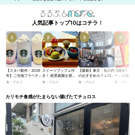
人気記事トップ10はコチラ！
【スタバ新作・2026
スイーツブッフェ付
【最新】東京・丸の内
【鎌倉】「
年】ご当地フラペチー
き！ 絶景庭園を望む
のおすすめカフェ12
ー」の魅力
ノが新登場！ 地域と
ホテルレストランで味
選｜ひとりでゆったり
説！ 定番商
食・グルメ
食・グルメ
食・グルメ
食・グルメ
未来を育むプロジェク
わう「彩り膳」【ミス
楽しめるおしゃれカフ
定グッズま
ト「STARBUCKS
ター黒猫の東京スイー
ェから、テラス席のあ
JIMOTO
ツトレンドVol.105】
るカフェ、優雅なホテ
カリモチ食感がたまらない揚げたてチュロス
PROGRAM」が青
ルラウンジまで！
森・群馬・沖縄で始
動。6種類を飲んで実
食レポート