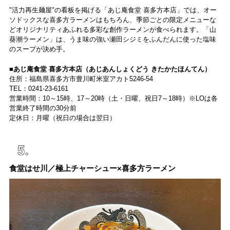
"活力再生麺屋"の看板を掲げる「あじ庵食堂 喜多方本店」では、オー
ソドックスな喜多方ラーメンはもちろん、季節ごとの限定メニューな
どオリジナリティあふれる多彩な創作ラーメンが食べられます。「山
葵潮ラーメン」は、うま味の強い瀬田シジミをふんだんに使った塩味
のスープが決め手。
■あじ庵食堂 喜多方本店（あじあんしょくどう きたかたほんてん）
住所：福島県喜多方市豊川町米室アカト5246-54
TEL：0241-23-6161
営業時間：10～15時、17～20時（土・日曜、祝日7～18時）※LOは各
営業終了時間の30分前
定休日：月曜（祝日の場合は翌日）
食堂はせ川／極上チャーシュー×喜多方ラーメン