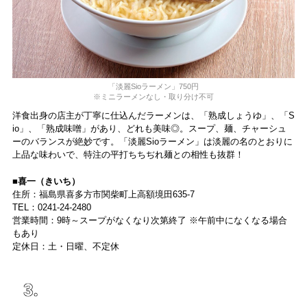
「淡麗Sioラーメン」750円
※ミニラーメンなし・取り分け不可
洋食出身の店主が丁寧に仕込んだラーメンは、「熟成しょうゆ」、「S
io」、「熟成味噌」があり、どれも美味◎。スープ、麺、チャーシュ
ーのバランスが絶妙です。「淡麗Sioラーメン」は淡麗の名のとおりに
上品な味わいで、特注の平打ちちぢれ麺との相性も抜群！
■喜一（きいち）
住所：福島県喜多方市関柴町上高額境田635-7
TEL：0241-24-2480
営業時間：9時～スープがなくなり次第終了 ※午前中になくなる場合
もあり
定休日：土・日曜、不定休