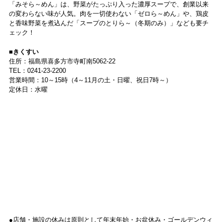
「みそら～めん」は、野菜がたっぷり入った濃厚スープで、創業以来
の変わらない味が人気。肉を一切使わない「ゼロら～めん」や、鶏皮
と香味野菜を煮込んだ「スープのとりら～（冬期のみ）」なども要チ
ェック！
■きくすい
住所：福島県喜多方市寺町南5062-22
TEL：0241-23-2200
営業時間：10～15時（4～11月の土・日曜、祝日7時～）
定休日：水曜
●店舗・施設の休みは原則として年末年始・お盆休み・ゴールデンウィ