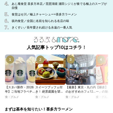
あじ庵食堂 喜多方本店／琵琶湖産 瀬田シジミが奏でる極上のスープが
自慢
食堂はせ川／極上チャーシュー×喜多方ラーメン
坂内食堂／全国に名前を知られる名店の味
きくすい／長年愛され続ける永遠の一番人気
人気記事トップ10はコチラ！
【スタバ新作・2026
スイーツブッフェ付
【最新】東京・丸の内
【鎌倉】「
年】ご当地フラペチー
き！ 絶景庭園を望む
のおすすめカフェ12
ー」の魅力
ノが新登場！ 地域と
ホテルレストランで味
選｜ひとりでゆったり
説！ 定番商
食・グルメ
食・グルメ
食・グルメ
食・グルメ
未来を育むプロジェク
わう「彩り膳」【ミス
楽しめるおしゃれカフ
定グッズま
ト「STARBUCKS
ター黒猫の東京スイー
ェから、テラス席のあ
JIMOTO
ツトレンドVol.105】
るカフェ、優雅なホテ
まずは基本を知りたい！喜多方ラーメン
PROGRAM」が青
ルラウンジまで！