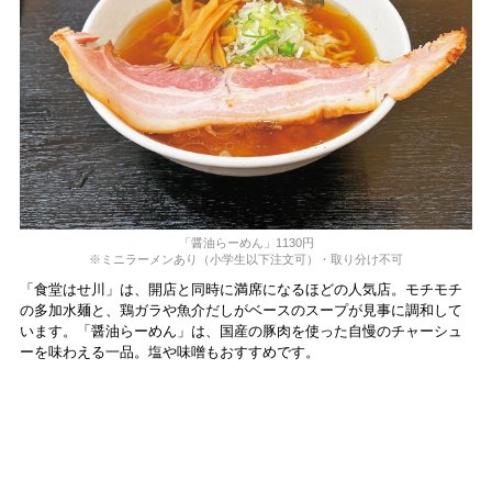
「醤油らーめん」1130円
※ミニラーメンあり（小学生以下注文可）・取り分け不可
「食堂はせ川」は、開店と同時に満席になるほどの人気店。モチモチ
の多加水麺と、鶏ガラや魚介だしがベースのスープが見事に調和して
います。「醤油らーめん」は、国産の豚肉を使った自慢のチャーシュ
ーを味わえる一品。塩や味噌もおすすめです。