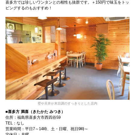
喜多方では珍しいワンタンとの相性も抜群です。＋150円で味玉をトッ
ピングするのもおすすめ！
壁や天井が木目調のすっきりとした店内
■喜多方 満喜（きたかた みつき）
住所：福島県喜多方市西四谷59
TEL：なし
営業時間：平日7～14時、土・日曜、祝日9時～
定休日：月曜