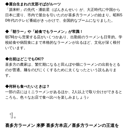
◆屋台生まれの支那そばがルーツ
森・群馬・沖縄で始
動。6種類を飲んで実
「源来軒」の先代・潘欽星（ばんきんせい）が、大正時代に中国から
食レポート
日本に渡り、市内で屋台を引いたのが喜多方ラーメンの始まり。昭和5
0年代のテレビ番組がきっかけで、全国的なブームになりました。
◆「朝ラー」や「給食でもラーメン」が常識！
朝7時から営業する店がいくつかあり、出勤前のラーメンも日常的。学
校給食や病院食にまで本格的なラーメンが出るほど、文化が深く根付
いています。
◆出前はどこでもOK!?
喜多方の農家は、繁忙期になると田んぼや畑にラーメンの出前をとる
のが普通。麺をのびにくくするために太くなったという説もありま
す。
◆何杯も食べたいときは？
一部の店にはミニラーメンがあるほか、2人以上で取り分けができると
ころも。色々なお店で食べ比べを楽しみましょう♪
喜多方ラーメン 来夢 喜多方本店／喜多方ラーメンの王道を