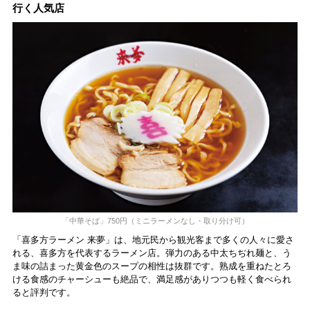
行く人気店
「中華そば」750円（ミニラーメンなし・取り分け可）
「喜多方ラーメン 来夢」は、地元民から観光客まで多くの人々に愛さ
れる、喜多方を代表するラーメン店。弾力のある中太ちぢれ麺と、う
ま味の詰まった黄金色のスープの相性は抜群です。熟成を重ねたとろ
ける食感のチャーシューも絶品で、満足感がありつつも軽く食べられ
ると評判です。