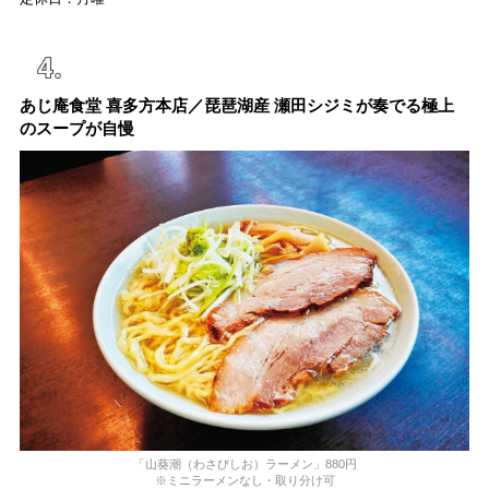
あじ庵食堂 喜多方本店／琵琶湖産 瀬田シジミが奏でる極上
のスープが自慢
「山葵潮（わさびしお）ラーメン」880円
※ミニラーメンなし・取り分け可