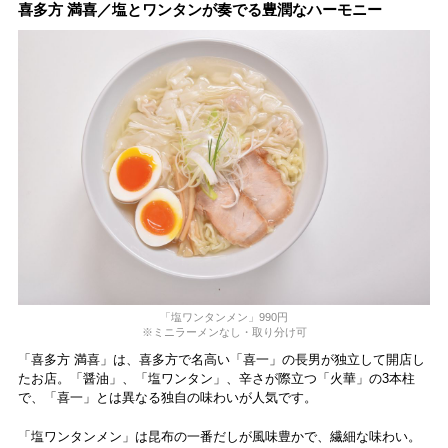
喜多方 満喜／塩とワンタンが奏でる豊潤なハーモニー
「塩ワンタンメン」990円
※ミニラーメンなし・取り分け可
「喜多方 満喜」は、喜多方で名高い「喜一」の長男が独立して開店し
たお店。「醤油」、「塩ワンタン」、辛さが際立つ「火華」の3本柱
で、「喜一」とは異なる独自の味わいが人気です。
「塩ワンタンメン」は昆布の一番だしが風味豊かで、繊細な味わい。