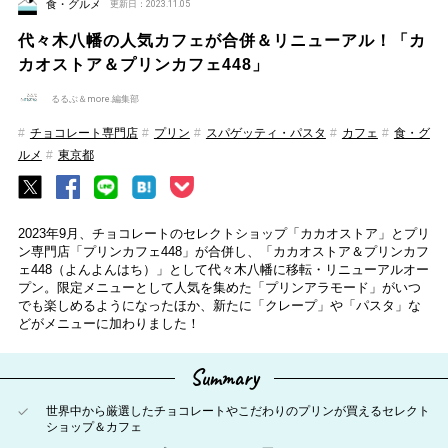
食・グルメ
更新日：2023.11.05
代々木八幡の人気カフェが合併＆リニューアル！「カ
カオストア＆プリンカフェ448」
るるぶ＆more.編集部
チョコレート専門店
プリン
スパゲッティ・パスタ
カフェ
食・グ
ルメ
東京都
2023年9月、チョコレートのセレクトショップ「カカオストア」とプリ
ン専門店「プリンカフェ448」が合併し、「カカオストア＆プリンカフ
ェ448（よんよんはち）」として代々木八幡に移転・リニューアルオー
プン。限定メニューとして人気を集めた「プリンアラモード」がいつ
でも楽しめるようになったほか、新たに「クレープ」や「パスタ」な
どがメニューに加わりました！
Summary
世界中から厳選したチョコレートやこだわりのプリンが買えるセレクト
ショップ＆カフェ