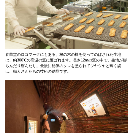
春華堂のロゴマークにもある、桜の木の棒を使ってのばされた生地
は、約300℃の高温の窯に運ばれます。長さ12mの窯の中で、生地が膨
らんだり縮んだり。最後に秘伝のタレを塗られてツヤツヤと輝く姿
は、職人さんたちの技術の結晶です。