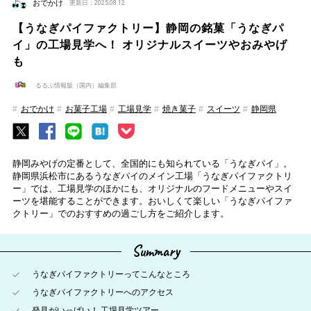
おでかけ
更新日：2025.08.12
【うなぎパイファクトリー】静岡の銘菓「うなぎパ
イ」の工場見学へ！ オリジナルスイーツやおみやげ
も
るるぶ情報版（国内）編集部
おでかけ
お菓子工場
工場見学
焼き菓子
スイーツ
静岡県
静岡みやげの定番として、全国的にも知られている「うなぎパイ」。
静岡県浜松市にあるうなぎパイのメイン工場「うなぎパイファクトリ
ー」では、工場見学のほかにも、オリジナルのフードメニューやスイ
ーツを堪能することができます。おいしくて楽しい「うなぎパイファ
クトリー」でのおすすめの過ごし方をご紹介します。
Summary
うなぎパイファクトリーってこんなところ
うなぎパイファクトリーへのアクセス
発見がいっぱい！ 工場見学ツアー