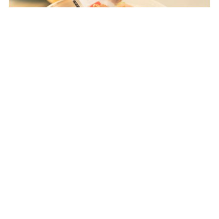
セットで付くサラダには、うなぎパイが添えられています。こちら
は、砕いてサラダの上にトッピングしていただきます。
少し酸味のあるドレッシングにうなぎパイの甘く香ばしい風味がマッ
チし、ザクザクした食感がたまりません。自宅でも試してみたい一品
です。