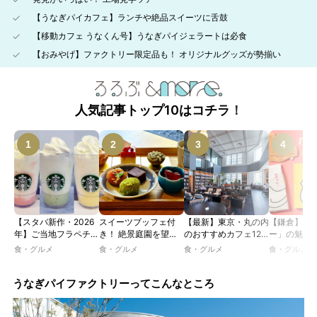
【うなぎパイカフェ】ランチや絶品スイーツに舌鼓
【移動カフェ うなくん号】うなぎパイジェラートは必食
【おみやげ】ファクトリー限定品も！ オリジナルグッズが勢揃い
人気記事トップ10はコチラ！
【スタバ新作・2026
スイーツブッフェ付
【最新】東京・丸の内
【鎌倉】「
年】ご当地フラペチー
き！ 絶景庭園を望む
のおすすめカフェ12
ー」の魅力
ノが新登場！ 地域と
ホテルレストランで味
選｜ひとりでゆったり
説！ 定番商
食・グルメ
食・グルメ
食・グルメ
食・グルメ
未来を育むプロジェク
わう「彩り膳」【ミス
楽しめるおしゃれカフ
定グッズま
ト「STARBUCKS
ター黒猫の東京スイー
ェから、テラス席のあ
JIMOTO
ツトレンドVol.105】
るカフェ、優雅なホテ
うなぎパイファクトリーってこんなところ
PROGRAM」が青
ルラウンジまで！
森・群馬・沖縄で始
動。6種類を飲んで実