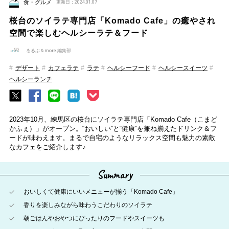
食・グルメ
更新日：2024.01.07
桜台のソイラテ専門店「Komado Cafe」の癒やされ
空間で楽しむヘルシーラテ＆フード
るるぶ＆more.編集部
デザート
カフェラテ
ラテ
ヘルシーフード
ヘルシースイーツ
ヘルシーランチ
2023年10月、練馬区の桜台にソイラテ専門店「Komado Cafe（こまど
かふぇ）」がオープン。“おいしい”と“健康”を兼ね揃えたドリンク＆フ
ードが味わえます。まるで自宅のようなリラックス空間も魅力の素敵
なカフェをご紹介します♪
Summary
おいしくて健康にいいメニューが揃う「Komado Cafe」
香りを楽しみながら味わうこだわりのソイラテ
朝ごはんやおやつにぴったりのフードやスイーツも