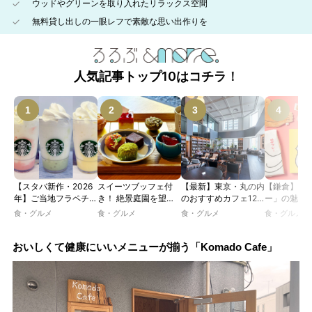
ウッドやグリーンを取り入れたリラックス空間
無料貸し出しの一眼レフで素敵な思い出作りを
人気記事トップ10はコチラ！
【スタバ新作・2026
スイーツブッフェ付
【最新】東京・丸の内
【鎌倉】「
年】ご当地フラペチー
き！ 絶景庭園を望む
のおすすめカフェ12
ー」の魅力
ノが新登場！ 地域と
ホテルレストランで味
選｜ひとりでゆったり
説！ 定番商
食・グルメ
食・グルメ
食・グルメ
食・グルメ
未来を育むプロジェク
わう「彩り膳」【ミス
楽しめるおしゃれカフ
定グッズま
ト「STARBUCKS
ター黒猫の東京スイー
ェから、テラス席のあ
JIMOTO
ツトレンドVol.105】
るカフェ、優雅なホテ
おいしくて健康にいいメニューが揃う「Komado Cafe」
PROGRAM」が青
ルラウンジまで！
森・群馬・沖縄で始
動。6種類を飲んで実
食レポート