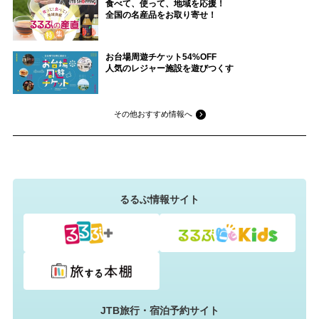
記事トップに戻る
この記事を書いた人
るるぶ情報版（国内）編集部
全国各地の「見る」「食べる」「遊ぶ」を徹底的にガイド
した旅行情報誌を作っている編集部です。ガイドブックの
紹介とともに、編集部が厳選した最新情報はもちろん、地
元の方にも役立つ情報をお届けします。
この記事に関連するタグ
大阪府
寺社
パワースポット
お守り・おみくじ
御朱印
朝市
アンティーク
庭園
関連するタグを全部見る