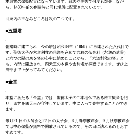
西重門で拝観料を払い、伽藍をロの字型に囲む回廊の内側へ。その
際、中門・五重塔・金堂・講堂が一直線上に並んでいることにぜひ注
目を。四天王寺最大のポイントで、「四天王寺式伽藍」とよばれる日
本最古の伽藍配置になっています。戦火や災害で何度も焼失しなが
ら、1430年前の創建時と同じ場所に配置されています。
回廊内の主なみどころは次の二つです。
■五重塔