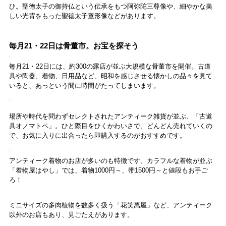
境内には、広さ約1万m²の池泉廻遊式庭園「極楽浄土の庭」もありま
す。江戸時代初期に着工されたと伝わり、現在の庭は中国の僧侶・善
導が説いた「二河白道」の話を元に、明治時代初期に改修されたも
の。
生き地獄を表す2本の小川「火の河」「水の河」に加えて、極楽浄土へ
至る「白道」、「瑠璃光の池」「極楽の池」と名が付く2つの池 を配
しています。
庭園では湯屋方丈にも注目を。江戸時代初期に建立され、幾度も戦災
を免れた伽藍で国の重要文化財にも指定されています。
見事なハスが広がる「極楽の池」の脇には、洋風建築「八角亭」も。
明治36年（1903）の第5回内国観業博覧会のパビリオンが移築された
もので、今は穴場のフォトスポットになっています。
御朱印やお守、お寺グッズもチェック！
御朱印は20種以上もありますが、王道なら「聖徳太子」と書かれた
「太子殿」と、「大悲殿」と書かれた中心伽藍「金堂」の御朱印がお