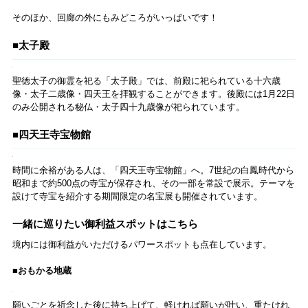
創建時に建てられ、今の塔は昭和34年（1959）に再建された八代目で
す。聖徳太子が六道利救の悲願を込めて六粒の仏舎利（釈迦の遺骨）
と六つの髪の束を塔の心中に納めたことから、「六道利救の塔」と
も。内部は開放され、四天王の木像や舎利塔が拝観できます。ぜひ上
層部まで上がってみてください。
■金堂
本堂にあたる「金堂」では、聖徳太子のご本地仏である救世観音を祀
り、四方を四天王が守護しています。中に入って参拝することができ