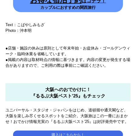
列ができるほど人気なので、朝早く行くのがベストです。
ほかにも広島焼や100円のお好み焼、甘酒、コーヒー＆パンの店などが
ありますよ。
「四天王寺」へのアクセスは？
公共交通機関で行く場合は、Osaka Metro谷町線の四天王寺前夕陽ケ
丘駅、4番出口から南へ徒歩5分。四天王寺前夕陽ケ丘駅の改札口にあ
る、矢印で道筋が描かれた案内地図をぜひ参考にしてみてください。
そのほかの行き方は、
・JR大阪環状線天王寺駅から北へ徒歩12分。
・Osaka Metro御堂筋線天王寺駅から北へ徒歩12分。
・近鉄南大阪線阿部野橋駅から北へ徒歩14分。
車の場合は、
・環状線方面からの場合は、阪神高速道路14 号松原線夕陽ケ丘出口か
ら車で約6 分。
・松原方面からの場合は、阪神高速道路14 号松原線文の里出口から車
で約10 分。
駐車場は、四天王寺の南大門に隣接した有料のコインパーキングを使
用します。