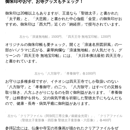
■木槌たたき
「万燈院」は紙の衣を着て修業した羅漢をかたどった仏像が祀られ、
病気の回復に功徳があるといわれています。入口に木槌と臼が用意さ
れ、臼を3回叩いた木槌で病のある箇所を3回叩く、それを2回繰り返せ
ば直る、と伝えられています。
■ちえの輪くぐり
おみくじの創始者でもある元三大師（がんざんだいし）を祀る「元三
大師堂」では、「ちえの輪くぐり」を。輪をくぐり、さらに大きな知
恵が授かるよう、元三大師のご真言（マントラ）「おんばらだはんど
めいうん」と唱えてくぐるとよいそう。
るるぶ&more.からの予約が便利！
▶▶
るるぶトラベルの
お得な宿泊予約
はコチラ！
カップルにおすすめの関西旅行
江戸時代初期に造られた庭園は、都会のオアシス