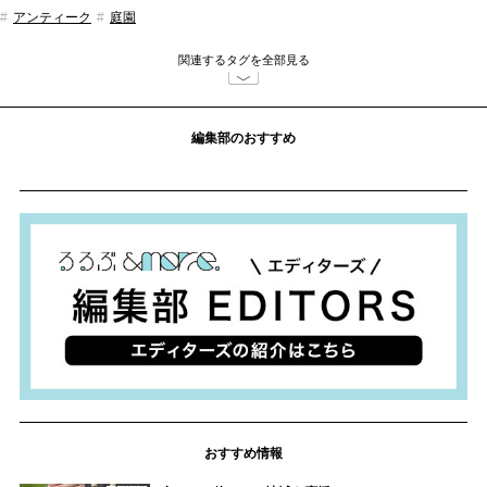
Text：こばやしみもざ
Photo：沖本明
●店舗・施設の休みは原則として年末年始・お盆休み・ゴールデンウィ
ーク・臨時休業を省略しています。
●掲載の内容は取材時点の情報に基づきます。内容の変更が発生する場
合がありますので、ご利用の際は事前にご確認ください。
大阪へのおでかけに！
『るるぶ大阪ベスト'25』もチェック
ユニバーサル・スタジオ・ジャパンをはじめ、道頓堀や通天閣など、
大阪を楽しみ尽くせるスポットをご紹介。大阪旅はこの一冊におまか
せ！おでかけ情報充実の『るるぶ大阪ベスト'25』は好評発売中です。
購入はこちらから！
この記事をクリップする