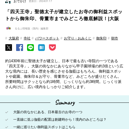
おでかけ
更新日：2024.01.17
「四天王寺」聖徳太子が建立したお寺の御利益スポッ
トから御朱印、骨董市までみどころ徹底解説！|大阪
るるぶ情報版（国内）編集部
大阪府
寺社
パワースポット
お守り・おみくじ
御朱印
朝市
約1430年前に聖徳太子が建立し、日本で最も古い寺院の一つである
「四天王寺」。大阪の街なかにありながら甲子園球場の約3倍という広
大な境内には、長い歴史を感じさせる伽藍はもちろん、御利益スポッ
トや庭園、御朱印＆お守り、骨董市など、みどころが盛りだくさん。
所要時間はサクッとなら約1時間、じっくりなら約3時間。じっくり派
さん向けに、広い境内をしっかりご紹介します。
Summary
大阪の街なかにある、日本最古のお寺の一つ
一直線に並ぶ伽藍の配置は創建時から！境内のみどころは？
一緒に巡りたい御利益スポットはこちら