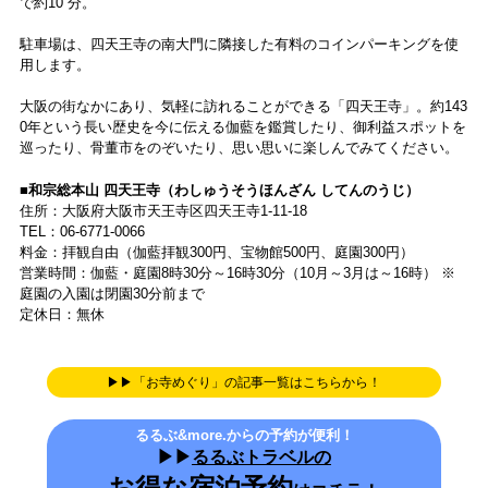
毎月21・22日は骨董市。お宝を探そう
毎月21・22日には、約300の露店が並ぶ大規模な骨董市を開催。古道
具や陶器、着物、日用品など、昭和を感じさせる懐かしの品々を見て
いると、あっという間に時間がたってしまいます。
場所や時代を問わずセレクトされたアンティーク雑貨が並ぶ、「古道
具オノマトペ」。ひと際目をひくかわいさで、どんどん売れていくの
で、お気に入りに出合ったら即購入するのがおすすめです。
アンティーク着物のお店が多いのも特徴です。カラフルな着物が並ぶ
「着物屋はやし」では、着物1000円～、帯1500円～と値段もお手ご
ろ！
ミニサイズの多肉植物を数多く扱う「花笑萬屋」など、アンティーク
以外のお店もあり、見ごたえがあります。
食べもののお店もあります。おすすめは「南大門」の近くにある赤飯
のお店。屋台の裏で蒸し上げたホカホカの赤飯はあっという間に大行