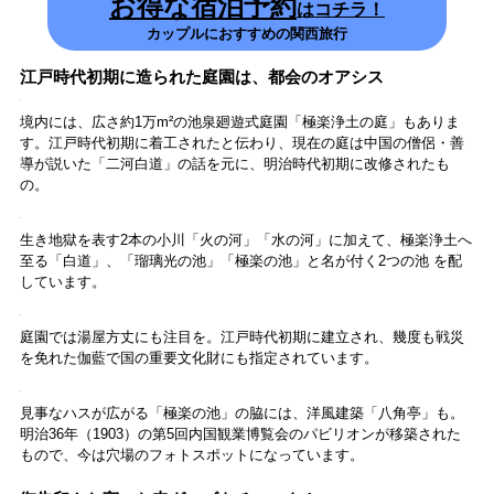
聖徳太子の御霊を祀る「太子殿」では、前殿に祀られている十六歳
像・太子二歳像・四天王を拝観することができます。後殿には1月22日
のみ公開される秘仏・太子四十九歳像が祀られています。
■四天王寺宝物館
時間に余裕がある人は、「四天王寺宝物館」へ。7世紀の白鳳時代から
昭和まで約500点の寺宝が保存され、その一部を常設で展示。テーマを
設けて寺宝を紹介する期間限定の名宝展も開催されています。
一緒に巡りたい御利益スポットはこちら
境内には御利益がいただけるパワースポットも点在しています。
■おもかる地蔵
願いごとを祈念した後に持ち上げて、軽ければ願いが叶い、重たけれ
ばまだその時期ではないことを教えてくれるお地蔵様。通常は「六寺
礼賛堂」の入口で拝観できますが、2026年3月末（予定）までは工事の
ため、「西大門」近くに祀られています。