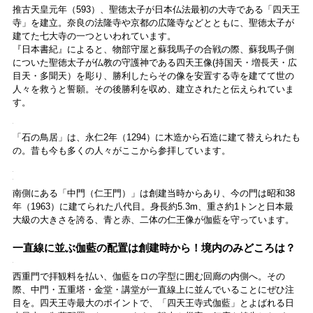
森・群馬・沖縄で始
推古天皇元年（593）、聖徳太子が日本仏法最初の大寺である「四天王
動。6種類を飲んで実
寺」を建立。奈良の法隆寺や京都の広隆寺などとともに、聖徳太子が
食レポート
建てた七大寺の一つといわれています。
『日本書紀』によると、物部守屋と蘇我馬子の合戦の際、蘇我馬子側
についた聖徳太子が仏教の守護神である四天王像(持国天・増長天・広
目天・多聞天）を彫り、勝利したらその像を安置する寺を建てて世の
人々を救うと誓願。その後勝利を収め、建立されたと伝えられていま
す。
「石の鳥居」は、永仁2年（1294）に木造から石造に建て替えられたも
の。昔も今も多くの人々がここから参拝しています。
南側にある「中門（仁王門）」は創建当時からあり、今の門は昭和38
年（1963）に建てられた八代目。身長約5.3m、重さ約1トンと日本最
大級の大きさを誇る、青と赤、二体の仁王像が伽藍を守っています。
一直線に並ぶ伽藍の配置は創建時から！境内のみどころは？