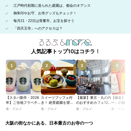
江戸時代初期に造られた庭園は、都会のオアシス
御朱印やお守、お寺グッズもチェック！
毎月21・22日は骨董市。お宝を探そう
「四天王寺」へのアクセスは？
人気記事トップ10はコチラ！
【スタバ新作・2026
スイーツブッフェ付
【最新】東京・丸の内
【鎌倉】「
年】ご当地フラペチー
き！ 絶景庭園を望む
のおすすめカフェ12
ー」の魅力
ノが新登場！ 地域と
ホテルレストランで味
選｜ひとりでゆったり
説！ 定番商
食・グルメ
食・グルメ
食・グルメ
食・グルメ
未来を育むプロジェク
わう「彩り膳」【ミス
楽しめるおしゃれカフ
定グッズま
ト「STARBUCKS
ター黒猫の東京スイー
ェから、テラス席のあ
JIMOTO
ツトレンドVol.105】
るカフェ、優雅なホテ
大阪の街なかにある、日本最古のお寺の一つ
PROGRAM」が青
ルラウンジまで！