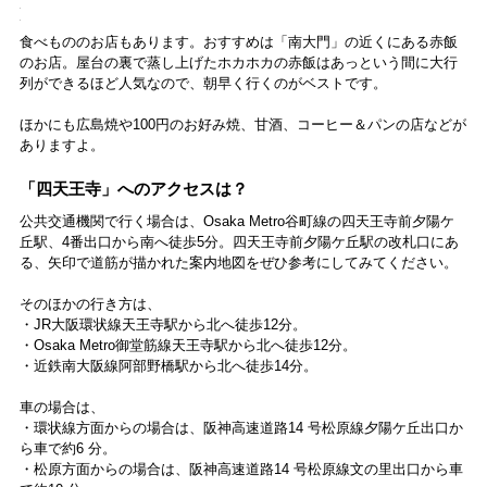
すすめ。御朱印は「西大門」近くの「納経所」で授与されています。
左から「浪速無地帖」1500円、「四天王寺 無地宝印帖」1200円
オリジナルの御朱印帳も要チェック。開くと「浪速名所図屛風」の一
部がパノラマに広がる、豪華絢爛な「浪速無地帖」が人気だそう。グ
リーンの「四天王寺 無地宝印帖」には、「大日本佛法最初 四天王寺」
と書かれています。
左から「八方除守」「孝養御守」各1000円
お守りは多種多様ですが、イチオシは四天王寺でしか取扱いのない
「八方除守」と「孝養御守」の二つ。「八方除守」はすべての災難を
取り除き、八方ふさがりになるのを防ぐ御利益があります。「孝養御
守」は柄香炉を持ち、父の病気平癒を祈願した聖徳太子にちなんだも
ので、健康・長寿・病気平癒に御利益があります。
左から「クリアファイル（阿弥陀三尊立像／銀鍍金光背）」、「クリアファイル
（聖徳太子童形像・四臣像 聖徳太子童形像・六臣像）」各460円
参拝記念には、仏像や寺宝の肖像画が描かれたクリアファイルをぜ
ひ。聖徳太子の御持仏という伝承をもつ阿弥陀三尊像や、細やかな美
しい光背をもった聖徳太子童形像などがあります。