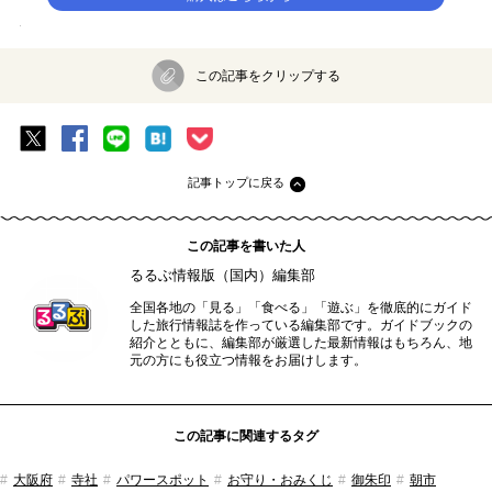
大阪の街なかにあり、気軽に訪れることができる「四天王寺」。約143
0年という長い歴史を今に伝える伽藍を鑑賞したり、御利益スポットを
巡ったり、骨董市をのぞいたり、思い思いに楽しんでみてください。
■和宗総本山 四天王寺（わしゅうそうほんざん してんのうじ）
住所：大阪府大阪市天王寺区四天王寺1-11-18
TEL：06-6771-0066
料金：拝観自由（伽藍拝観300円、宝物館500円、庭園300円）
営業時間：伽藍・庭園8時30分～16時30分（10月～3月は～16時） ※
庭園の入園は閉園30分前まで
定休日：無休
▶▶「お寺めぐり」の記事一覧はこちらから！
るるぶ&more.からの予約が便利！
▶▶
るるぶトラベルの
お得な宿泊予約
はコチラ！
カップルにおすすめの関西旅行