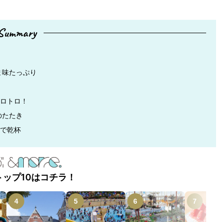
Summary
ま味たっぷり
トロトロ！
のたたき
んで乾杯
トップ10はコチラ！