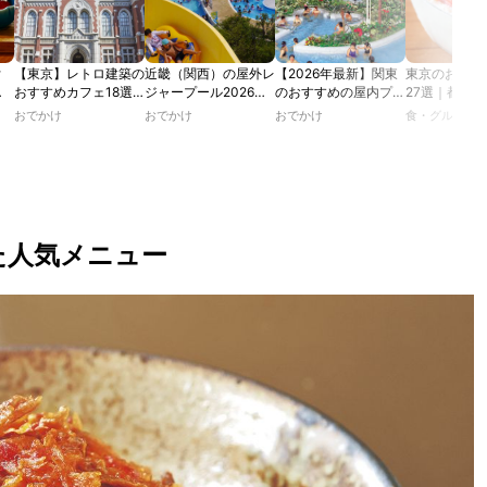
付
【東京】レトロ建築の
近畿（関西）の屋外レ
【2026年最新】関東
東京のおすす
む
おすすめカフェ18選
ジャープール2026！
のおすすめの屋内プー
27選｜都内
で味
｜文化財・歴史的建造
ウォータースライダー
ル人気10選
り&ふわふわ
おでかけ
おでかけ
おでかけ
食・グルメ
ミス
物の洋館や日本邸宅
やデートにおすすめの
通年食べられ
イー
で、アフタヌーンティ
スポットも紹介！
も！
】
ー、ランチ、ティータ
イムを楽しむ
た人気メニュー