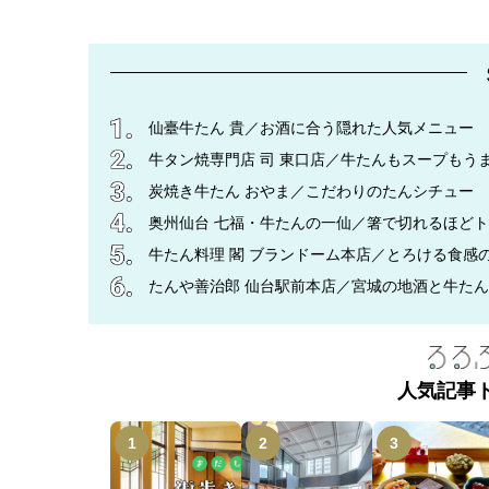
仙臺牛たん 貴／お酒に合う隠れた人気メニュー
牛タン焼専門店 司 東口店／牛たんもスープもう
炭焼き牛たん おやま／こだわりのたんシチュー
奥州仙台 七福・牛たんの一仙／箸で切れるほど
牛たん料理 閣 ブランドーム本店／とろける食感
たんや善治郎 仙台駅前本店／宮城の地酒と牛た
人気記事