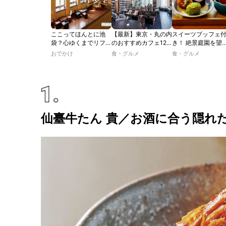
ここってほんとに池
【最新】東京・丸の内
スイーツブッフェ
袋？心ゆくまでリフレ
のおすすめカフェ12
き！ 絶景庭園を望
ッシュできる池袋・街
選｜ひとりでゆったり
ホテルレストラン
おでかけ
食・グルメ
食・グルメ
歩きおすすめ5時間コ
楽しめるおしゃれカフ
わう「彩り膳」【
ース【るるぶ＆more.
ェから、テラス席のあ
ター黒猫の東京ス
おさんぽ部】
るカフェ、優雅なホテ
ツトレンドVol.105
ルラウンジまで！
仙臺牛たん 貴／お酒に合う隠れ