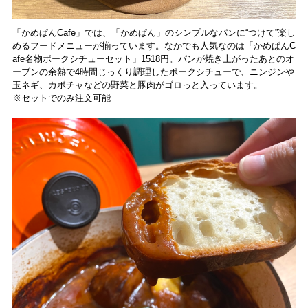
「かめぱんCafe」では、「かめぱん」のシンプルなパンに“つけて”楽し
めるフードメニューが揃っています。なかでも人気なのは「かめぱんC
afe名物ポークシチューセット」1518円。パンが焼き上がったあとのオ
ーブンの余熱で4時間じっくり調理したポークシチューで、ニンジンや
玉ネギ、カボチャなどの野菜と豚肉がゴロっと入っています。
※セットでのみ注文可能