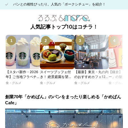
パンとの相性ぴったり。人気の「ポークシチュー」を紹介！
人気記事トップ10はコチラ！
【スタバ新作・2026
スイーツブッフェ付
【最新】東京・丸の内
【鎌倉】「
年】ご当地フラペチー
き！ 絶景庭園を望む
のおすすめカフェ12
ー」の魅力
ノが新登場！ 地域と
ホテルレストランで味
選｜ひとりでゆったり
説！ 定番商
食・グルメ
食・グルメ
食・グルメ
食・グルメ
未来を育むプロジェク
わう「彩り膳」【ミス
楽しめるおしゃれカフ
定グッズま
ト「STARBUCKS
ター黒猫の東京スイー
ェから、テラス席のあ
JIMOTO
ツトレンドVol.105】
るカフェ、優雅なホテ
創業70年「かめぱん」のパンをまったり楽しめる「かめぱん
PROGRAM」が青
ルラウンジまで！
Cafe」
森・群馬・沖縄で始
動。6種類を飲んで実
食レポート