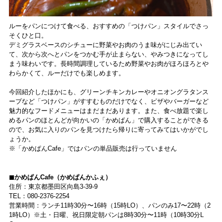
ルーをパンにつけて食べる、おすすめの「つけパン」スタイルでさっ
そくひと口。
デミグラスベースのシチューに野菜やお肉のうま味がにじみ出てい
て、次から次へとパンをつかむ手が止まらない、やみつきになってし
まう味わいです。長時間調理しているため野菜やお肉がほろほろとや
わらかくて、ルーだけでも楽しめます。
今回紹介したほかにも、グリーンチキンカレーやオニオングラタンス
ープなど「つけパン」がすすむものだけでなく、ピザやバーガーなど
魅力的なフードメニューはまだまだあります。また、食べ放題で楽し
めるパンのほとんどが向かいの「かめぱん」で購入することができる
ので、お気に入りのパンを見つけたら帰りに寄ってみてはいかがでし
ょうか。
※「かめぱんCafe」ではパンの単品販売は行っていません
◼︎かめぱんCafe（かめぱんかふぇ）
住所：東京都墨田区向島3-39-9
TEL：080-2376-2254
営業時間：ランチ11時30分〜16時（15時LO）、パンのみ17〜22時（2
1時LO）※土・日曜、祝日限定朝パンは8時30分〜11時（10時30分L