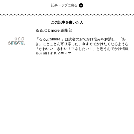
記事トップに戻る
この記事を書いた人
るるぶ＆more.編集部
「るるぶ&more.」は読者のおでかけ悩みを解消し、「好
き」にとことん寄り添った、今すぐでかけたくなるような
「かわいい！きれい！マネしたい！」と思うおでかけ情報
をお届けするメディア。
この記事に関連するタグ
パン
食べ放題・ビュッフェ
カフェ巡り
東京都
食・グルメ
るるぶ&more.編集部
関連するタグを全部見る
編集部のおすすめ