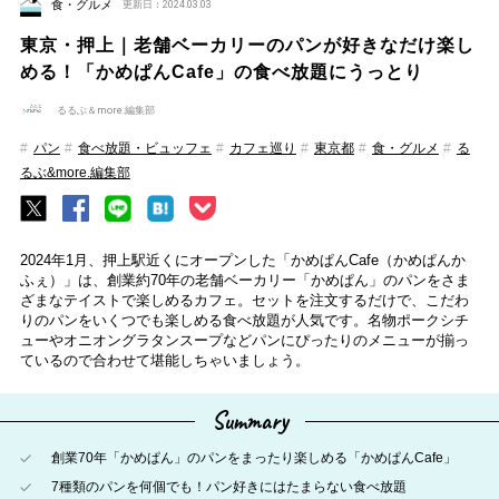
食・グルメ
更新日：2024.03.03
東京・押上｜老舗ベーカリーのパンが好きなだけ楽し
める！「かめぱんCafe」の食べ放題にうっとり
るるぶ＆more.編集部
パン
食べ放題・ビュッフェ
カフェ巡り
東京都
食・グルメ
る
るぶ&more.編集部
2024年1月、押上駅近くにオープンした「かめぱんCafe（かめぱんか
ふぇ）」は、創業約70年の老舗ベーカリー「かめぱん」のパンをさま
ざまなテイストで楽しめるカフェ。セットを注文するだけで、こだわ
りのパンをいくつでも楽しめる食べ放題が人気です。名物ポークシチ
ューやオニオングラタンスープなどパンにぴったりのメニューが揃っ
ているので合わせて堪能しちゃいましょう。
Summary
創業70年「かめぱん」のパンをまったり楽しめる「かめぱんCafe」
7種類のパンを何個でも！パン好きにはたまらない食べ放題