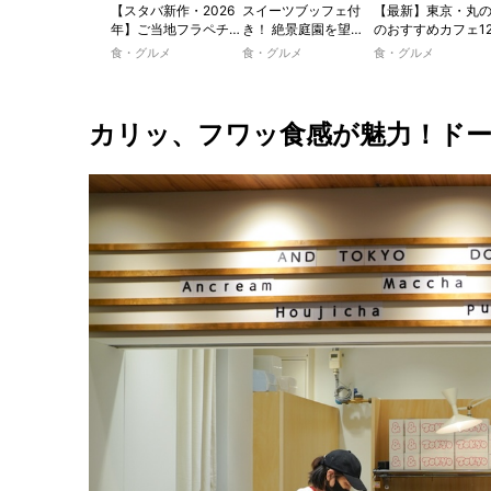
【スタバ新作・2026
スイーツブッフェ付
【最新】東京・丸
年】ご当地フラペチー
き！ 絶景庭園を望む
のおすすめカフェ1
ノが新登場！ 地域と
ホテルレストランで味
選｜ひとりでゆっ
食・グルメ
食・グルメ
食・グルメ
未来を育むプロジェク
わう「彩り膳」【ミス
楽しめるおしゃれ
ト「STARBUCKS
ター黒猫の東京スイー
ェから、テラス席
JIMOTO
ツトレンドVol.105】
るカフェ、優雅な
PROGRAM」が青
ルラウンジまで！
カリッ、フワッ食感が魅力！ドーナ
森・群馬・沖縄で始
動。6種類を飲んで実
食レポート