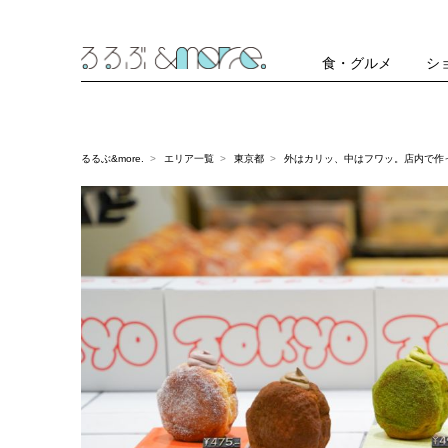
食・グルメ
シ
るるぶ&more.
エリア一覧
東京都
外はカリッ、中はフワッ。店内で作