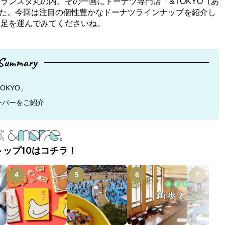
ランスタ丸の内。その一画にドーナツ専門店「&TOKYO（あ
ました。今回は注目の個性豊かなドーナツラインナップを紹介し
ひ足を運んでみてくださいね。
Summary
OKYO」
ーバーをご紹介
トップ10はコチラ！