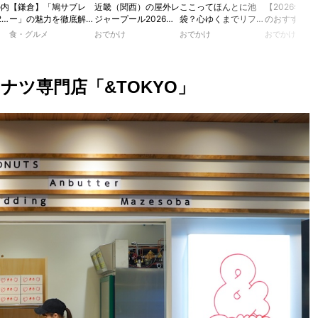
の内
【鎌倉】「鳩サブレ
近畿（関西）の屋外レ
ここってほんとに池
【2026年最
2
ー」の魅力を徹底解
ジャープール2026！
袋？心ゆくまでリフレ
のおすすめの
たり
説！ 定番商品から限
ウォータースライダー
ッシュできる池袋・街
ル人気10選
食・グルメ
おでかけ
おでかけ
おでかけ
カフ
定グッズまでご紹介
やデートにおすすめの
歩きおすすめ5時間コ
のあ
スポットも紹介！
ース【るるぶ＆more.
ホテ
おさんぽ部】
ツ専門店「&TOKYO」