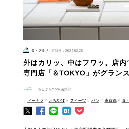
食・グルメ
更新日：2024.03.28
外はカリッ、中はフワッ。店内
専門店「＆TOKYO」がグラン
るるぶ＆more.編集部
ドーナツ
おみやげ
スイーツ
パン
東京都
食