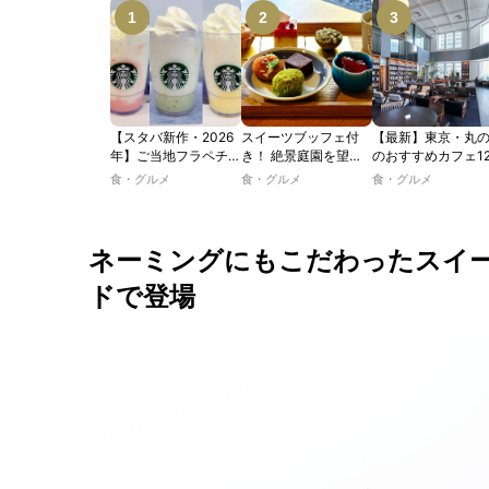
【スタバ新作・2026
スイーツブッフェ付
【最新】東京・丸
年】ご当地フラペチー
き！ 絶景庭園を望む
のおすすめカフェ1
ノが新登場！ 地域と
ホテルレストランで味
選｜ひとりでゆっ
食・グルメ
食・グルメ
食・グルメ
未来を育むプロジェク
わう「彩り膳」【ミス
楽しめるおしゃれ
ト「STARBUCKS
ター黒猫の東京スイー
ェから、テラス席
JIMOTO
ツトレンドVol.105】
るカフェ、優雅な
PROGRAM」が青
ルラウンジまで！
ネーミングにもこだわったスイ
森・群馬・沖縄で始
動。6種類を飲んで実
ドで登場
食レポート