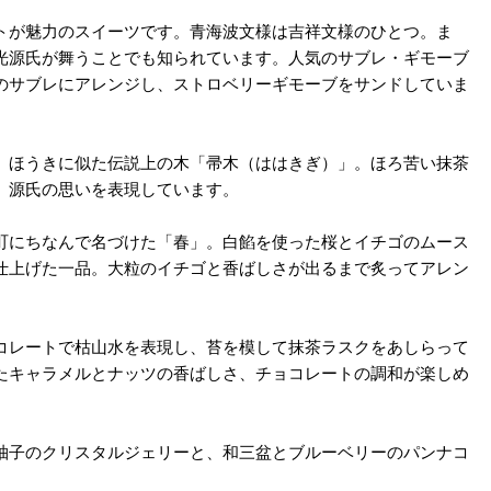
トが魅力のスイーツです。青海波文様は吉祥文様のひとつ。ま
光源氏が舞うことでも知られています。人気のサブレ・ギモーブ
のサブレにアレンジし、ストロベリーギモーブをサンドしていま
、ほうきに似た伝説上の木「帚木（ははきぎ）」。ほろ苦い抹茶
、源氏の思いを表現しています。
町にちなんで名づけた「春」。白餡を使った桜とイチゴのムース
仕上げた一品。大粒のイチゴと香ばしさが出るまで炙ってアレン
コレートで枯山水を表現し、苔を模して抹茶ラスクをあしらって
たキャラメルとナッツの香ばしさ、チョコレートの調和が楽しめ
柚子のクリスタルジェリーと、和三盆とブルーベリーのパンナコ