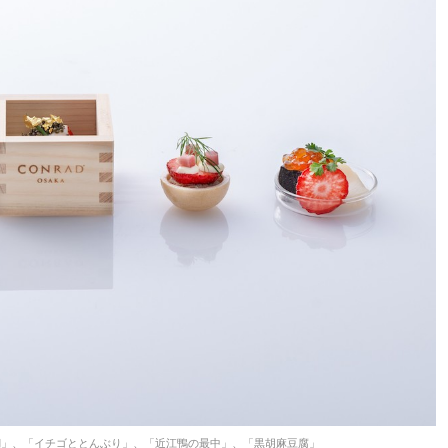
鯛」、「イチゴととんぶり」、「近江鴨の最中」、「黒胡麻豆腐」