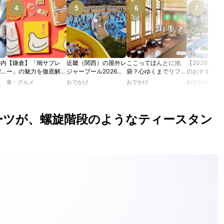
の内
【鎌倉】「鳩サブレ
近畿（関西）の屋外レ
ここってほんとに池
【2026年最
2
ー」の魅力を徹底解
ジャープール2026！
袋？心ゆくまでリフレ
のおすすめの
たり
説！ 定番商品から限
ウォータースライダー
ッシュできる池袋・街
ル人気10選
食・グルメ
おでかけ
おでかけ
おでかけ
カフ
定グッズまでご紹介
やデートにおすすめの
歩きおすすめ5時間コ
のあ
スポットも紹介！
ース【るるぶ＆more.
ホテ
おさんぽ部】
ーツが、螺旋階段のようなティースタン