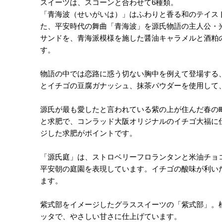
スイーツは、スコーンと合わせて6種類。
「青海波（せいがいは）」はふわりと香る和のテイス
た、平安時代の舞曲「青海波」を源氏物語の主人公・
サンドを、青海派模様を施した醤油キャラメルと酒粕
す。
物語の中では恋路に惑う切ない胸中を例えて登場する
とイチゴの豆腐ガナッシュ、抹茶パウダーを使用して
源氏が最も愛したと言われている紫の上が住んだ春の
と求肥で、コンラッド大阪オリジナルのイチゴ大福に
ジした求肥がポイントです。
「源氏庭」は、ストロベリーフロランタンと米油チョ
平安朝の庭園を表現しています。イチゴの酸味が利い
ます。
紫式部をイメージしたグラススイーツの「紫式部」。
ッタで、やさしい甘さに仕上げています。