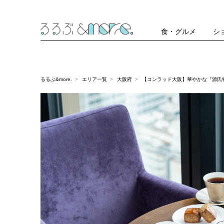
食・グルメ
シ
るるぶ&more.
エリア一覧
大阪府
【コンラッド大阪】華やかな『源氏物語