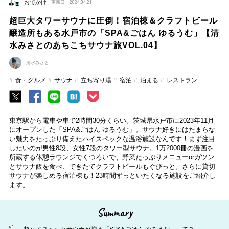
おでかけ
更新日：2024.04.21
超巨大タワーサウナに圧倒！宿泊棟＆クラフトビール
醸造所もある水戸市の「SPA&ごはん ゆるうむ」【清
水みさとのあちこちサウナ旅VOL.04】
清水みさと
食・グルメ
サウナ
立ち寄り湯
宿泊
泊まる
レストラン
東京駅から電車や車で2時間30分くらい。茨城県水戸市に2023年11月
にオープンした「SPA&ごはん ゆるうむ」。サウナ好きにはたまらな
い魅力をたっぷり備えたハイスペックな温浴施設なんです！まず注目
したいのが男性8段、女性7段のタワー型サウナ。1万2000冊の漫画を
所蔵する休憩ラウンジでくつろいで、野菜たっぷりメニューorガツン
とサウナ飯を食べ、できたてクラフトビールもぐびっと。さらに貸切
サウナが楽しめる宿泊棟も！23時間ずっといたくなる施設をご紹介し
ます。
Summary