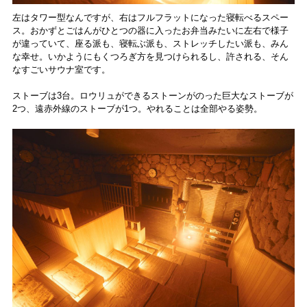
左はタワー型なんですが、右はフルフラットになった寝転べるスペー
ス。おかずとごはんがひとつの器に入ったお弁当みたいに左右で様子
が違っていて、座る派も、寝転ぶ派も、ストレッチしたい派も、みん
な幸せ。いかようにもくつろぎ方を見つけられるし、許される、そん
なすごいサウナ室です。
ストーブは3台。ロウリュができるストーンがのった巨大なストーブが
2つ、遠赤外線のストーブが1つ。やれることは全部やる姿勢。