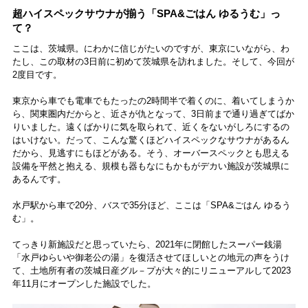
森・群馬・沖縄で始
超ハイスペックサウナが揃う「SPA&ごはん ゆるうむ」っ
動。6種類を飲んで実
て？
食レポート
ここは、茨城県。にわかに信じがたいのですが、東京にいながら、わ
たし、この取材の3日前に初めて茨城県を訪れました。そして、今回が
2度目です。
東京から車でも電車でもたったの2時間半で着くのに、着いてしまうか
ら、関東圏内だからと、近さが仇となって、3日前まで通り過ぎてばか
りいました。遠くばかりに気を取られて、近くをないがしろにするの
はいけない。だって、こんな驚くほどハイスペックなサウナがあるん
だから、見逃すにもほどがある。そう、オーバースペックとも思える
設備を平然と抱える、規模も器もなにもかもがデカい施設が茨城県に
あるんです。
水戸駅から車で20分、バスで35分ほど、ここは「SPA&ごはん ゆるう
む」。
てっきり新施設だと思っていたら、2021年に閉館したスーパー銭湯
「水戸ゆらいや御老公の湯」を復活させてほしいとの地元の声をうけ
て、土地所有者の茨城日産グル－プが大々的にリニューアルして2023
年11月にオープンした施設でした。