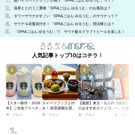
超ハイスペックサウナが揃う「SPA&ごはん ゆるうむ」って？
温寒ととのう二重奏「SPA&ごはん ゆるうむ」のお風呂は？
タワーサウナがすごい「SPA&ごはん ゆるうむ」のサウナって？
サウナ＆岩盤浴付き！「SPA&ごはん ゆるうむ」宿泊棟とは？
「SPA&ごはん ゆるうむ」で、サウナ飯＆クラフトビールを楽しむ！
人気記事トップ10はコチラ！
【スタバ新作・2026
スイーツブッフェ付
【最新】東京・丸の内
【鎌倉】「
年】ご当地フラペチー
き！ 絶景庭園を望む
のおすすめカフェ12
ー」の魅力
ノが新登場！ 地域と
ホテルレストランで味
選｜ひとりでゆったり
説！ 定番商
食・グルメ
食・グルメ
食・グルメ
食・グルメ
未来を育むプロジェク
わう「彩り膳」【ミス
楽しめるおしゃれカフ
定グッズま
ト「STARBUCKS
ター黒猫の東京スイー
ェから、テラス席のあ
JIMOTO
ツトレンドVol.105】
るカフェ、優雅なホテ
PROGRAM」が青
ルラウンジまで！