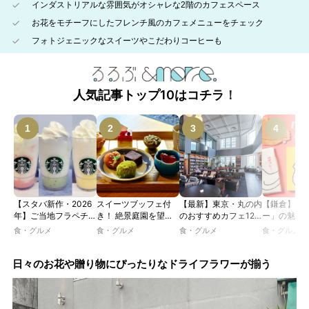
インダストリアルな雰囲気がオシャレな2階のカフェスペース
お花をモチーフにしたフレンチ風のカフェメニューをチェック
フォトジェニックなスイーツやこだわりコーヒーも
人気記事トップ10はコチラ！
【スタバ新作・2026
スイーツブッフェ付
【最新】東京・丸の内
【鎌倉】「
年】ご当地フラペチー
き！ 絶景庭園を望む
のおすすめカフェ12
ー」の魅力
ノが新登場！ 地域と
ホテルレストランで味
選｜ひとりでゆったり
説！ 定番商
食・グルメ
食・グルメ
食・グルメ
食・グルメ
未来を育むプロジェク
わう「彩り膳」【ミス
楽しめるおしゃれカフ
定グッズま
ト「STARBUCKS
ター黒猫の東京スイー
ェから、テラス席のあ
JIMOTO
ツトレンドVol.105】
るカフェ、優雅なホテ
日々のお花や贈り物にぴったりなドライフラワーが揃う
PROGRAM」が青
ルラウンジまで！
森・群馬・沖縄で始
動。6種類を飲んで実
食レポート