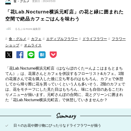
食・グルメ
更新日：2024.05.03
「花Lab.Nocturne横浜元町店」の花と緑に囲まれた
空間で絶品カフェごはんを味わう
るるぶ＆more.編集部
食・グルメ
カフェ
エディブルフラワー
ドライフラワー
フラワー
ショップ
オムライス
「花Lab.Nocturne横浜元町店（はならぼのくたーんよこはまもとまち
てん）」は、花屋さんとカフェを併設するフローリスト&カフェ。1階
の花屋さんで花を購入した後に立ち寄るのはもちろん、カフェで休憩
してから帰り際に花を買っていくという人も多いそう。2階のカフェで
は、花をモチーフにした見た目はもちろん、味にも自信のあるこだわ
りメニューが揃います。元町さんぽの合間に、花とグリーンに囲まれ
た「花Lab.Nocturne横浜元町店」で休憩していきませんか？
Summary
日々のお花や贈り物にぴったりなドライフラワーが揃う