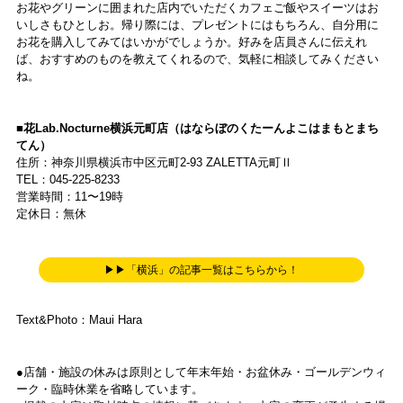
お花やグリーンに囲まれた店内でいただくカフェご飯やスイーツはお
いしさもひとしお。帰り際には、プレゼントにはもちろん、自分用に
お花を購入してみてはいかがでしょうか。好みを店員さんに伝えれ
ば、おすすめのものを教えてくれるので、気軽に相談してみください
ね。
■花Lab.Nocturne横浜元町店（はならぼのくたーんよこはまもとまち
てん）
住所：神奈川県横浜市中区元町2-93 ZALETTA元町Ⅱ
TEL：045-225-8233
営業時間：11〜19時
定休日：無休
▶▶「横浜」の記事一覧はこちらから！
Text&Photo：Maui Hara
●店舗・施設の休みは原則として年末年始・お盆休み・ゴールデンウィ
ーク・臨時休業を省略しています。