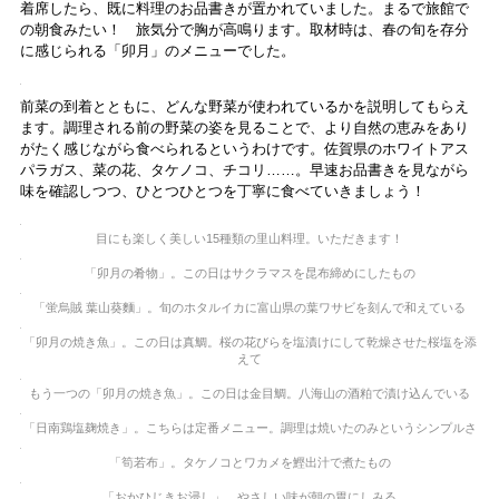
着席したら、既に料理のお品書きが置かれていました。まるで旅館で
の朝食みたい！ 旅気分で胸が高鳴ります。取材時は、春の旬を存分
に感じられる「卯月」のメニューでした。
前菜の到着とともに、どんな野菜が使われているかを説明してもらえ
ます。調理される前の野菜の姿を見ることで、より自然の恵みをあり
がたく感じながら食べられるというわけです。佐賀県のホワイトアス
パラガス、菜の花、タケノコ、チコリ……。早速お品書きを見ながら
味を確認しつつ、ひとつひとつを丁寧に食べていきましょう！
目にも楽しく美しい15種類の里山料理。いただきます！
「卯月の肴物」。この日はサクラマスを昆布締めにしたもの
「蛍烏賊 葉山葵麵」。旬のホタルイカに富山県の葉ワサビを刻んで和えている
「卯月の焼き魚」。この日は真鯛。桜の花びらを塩漬けにして乾燥させた桜塩を添
えて
もう一つの「卯月の焼き魚」。この日は金目鯛。八海山の酒粕で漬け込んでいる
「日南鶏塩麹焼き」。こちらは定番メニュー。調理は焼いたのみというシンプルさ
「筍若布」。タケノコとワカメを鰹出汁で煮たもの
「おかひじきお浸し」。やさしい味が朝の胃にしみる