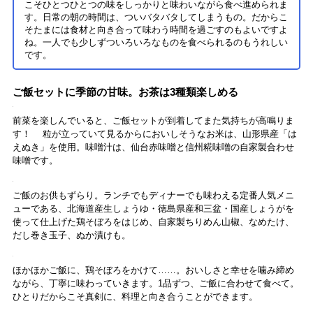
こそひとつひとつの味をしっかりと味わいながら食べ進められま
す。日常の朝の時間は、ついバタバタしてしまうもの。だからこ
そたまには食材と向き合って味わう時間を過ごすのもよいですよ
ね。一人でも少しずついろいろなものを食べられるのもうれしい
です。
ご飯セットに季節の甘味。お茶は3種類楽しめる
前菜を楽しんでいると、ご飯セットが到着してまた気持ちが高鳴りま
す！ 粒が立っていて見るからにおいしそうなお米は、山形県産「は
えぬき」を使用。味噌汁は、仙台赤味噌と信州糀味噌の自家製合わせ
味噌です。
ご飯のお供もずらり。ランチでもディナーでも味わえる定番人気メニ
ューである、北海道産生しょうゆ・徳島県産和三盆・国産しょうがを
使って仕上げた鶏そぼろをはじめ、自家製ちりめん山椒、なめたけ、
だし巻き玉子、ぬか漬けも。
ほかほかご飯に、鶏そぼろをかけて……。おいしさと幸せを噛み締め
ながら、丁寧に味わっていきます。1品ずつ、ご飯に合わせて食べて。
ひとりだからこそ真剣に、料理と向き合うことができます。