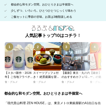
都会的な和モダン空間。おひとりさまは半個室へ
少しずつ、いろいろ。ひとつひとつじっくり味わう
ご飯セットに季節の甘味。お茶は3種類楽しめる
人気記事トップ10はコチラ！
【スタバ新作・2026
スイーツブッフェ付
【最新】東京・丸の内
【鎌倉】「
年】ご当地フラペチー
き！ 絶景庭園を望む
のおすすめカフェ12
ー」の魅力
ノが新登場！ 地域と
ホテルレストランで味
選｜ひとりでゆったり
説！ 定番商
食・グルメ
食・グルメ
食・グルメ
食・グルメ
未来を育むプロジェク
わう「彩り膳」【ミス
楽しめるおしゃれカフ
定グッズま
ト「STARBUCKS
ター黒猫の東京スイー
ェから、テラス席のあ
JIMOTO
ツトレンドVol.105】
るカフェ、優雅なホテ
都会的な和モダン空間。おひとりさまは半個室へ
PROGRAM」が青
ルラウンジまで！
森・群馬・沖縄で始
「現代里山料理 ZEN HOUSE」は、東京メトロ東銀座駅のA1出口を出
動。6種類を飲んで実