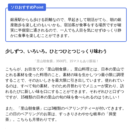
ソロおすすめPoint
銀座駅からも歩ける距離なので、早起きして朝活がてら、朝の銀
座散歩を楽しむのもいいかも。宿泊客が食事をする場所ですが確
実に半個室に通されるので、一人でも人目を気にせずゆっくり静
かに食事を楽しむことができます。
少しずつ、いろいろ。ひとつひとつじっくり味わう
「里山朝食膳」3500円。15マスもあり眼福！
こちらが、お目当ての「里山朝食膳」。里山料理とは、日本の里山で
とれる素材を使った料理のこと。素材の味を生かしつつ最小限に調理
することで、そのおいしさを最大限に引き出しています。使われてい
るのは、すべて旬の素材。そのため月替わりでメニューが変わり、訪
れるたびに新しい味を口にすることができます。それぞれひと口ずつ
ですが、15種類の日本の里山の旬の味を食べられるのはうれしい！
また、「里山朝食膳」には3種類のペアリングティーが付いてきます。
この日のペアリングのお茶は、すっきりさわやかな岐阜の「揖斐
茶」。こちらも月替わりです。