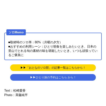
ソロMemo
■取材時のソロ率：80%（月曜の夕方）
■おすすめの利用シーン：ひとり朝食を楽しみたいとき、日本の
里山でとれる旬の素材の味を堪能したいとき、いつも頑張ってい
るご褒美に
▶▶「おとなのソロ部」の記事一覧はこちらから！
▶▶ひとり旅の予約はこちら から！
Text：松崎愛香
Photo：斉藤純平