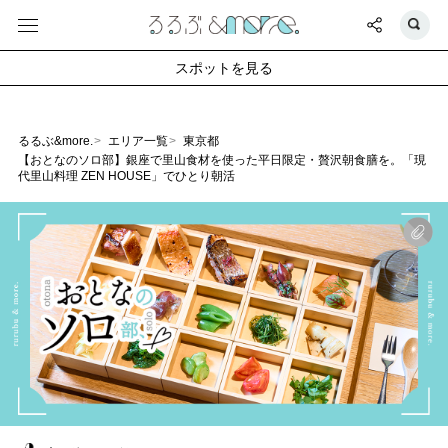
スポットを見る
るるぶ&more.
エリア一覧
東京都
【おとなのソロ部】銀座で里山食材を使った平日限定・贅沢朝食膳を。「現
代里山料理 ZEN HOUSE」でひとり朝活