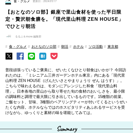
食・グルメ
更新日：2024.05.17
【おとなのソロ部】銀座で里山食材を使った平日限
定・贅沢朝食膳を。「現代里山料理 ZEN HOUSE」
でひとり朝活
るるぶ＆more.編集部
食・グルメ
おとなのソロ部
朝活
ホテル
ソロ活動
東京都
普段頑張っているご褒美に、ぜいたくなひとり朝食はいかが？ 今回訪
れたのは、「ミレニアム三井ガーデンホテル東京」内にある「現代里
山料理 ZEN HOUSE（げんだいさとやまりょうり ぜん はうす）」。
こちらで味わえるのは、モダンにアレンジした和食「現代里山料
理」。日本各地の里山から取り寄せた旬の食材のおいしさを、最小限
の調味料と調理で最大限に引き出しているものです。15種類の前菜、
ご飯セット、甘味、3種類のペアリングティーが付いてくるというぜい
たくな内容。ホテルならではのホスピタリティあふれるサービスを受
けながら、ゆっくりと素材の味を堪能してみては。
Summary