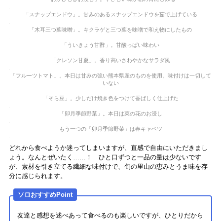
「スナップエンドウ」。甘みのあるスナップエンドウを茹で上げている
「木耳三つ葉味噌」。キクラゲと三つ葉を味噌で和え物にしたもの
「ういきょう甘酢」。甘酸っぱい味わい
「クレソン甘夏」。香り高いさわやかなサラダ風
「フルーツトマト」。本日は甘みの強い熊本県産のものを使用。味付けは一切して
いない
「そら豆」。少しだけ焼き色をつけて香ばしく仕上げた
「卯月季節野菜」。本日は菜の花のお浸し
もう一つの「卯月季節野菜」は春キャベツ
どれから食べようか迷ってしまいますが、直感で自由にいただきまし
ょう。なんとぜいたく……！ ひと口ずつと一品の量は少ないです
が、素材を引き立てる繊細な味付けで、旬の里山の恵みとうま味を存
分に感じられます。
ソロおすすめPoint
友達と感想を述べあって食べるのも楽しいですが、ひとりだから