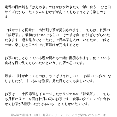
定番の日南鶏も「はえぬき」のほかほか炊きたてご飯に合う！ ひと口
サイズだから、たくさんのおかずがあってもちょうどよく楽しめま
す。
ご飯セットと同時に、出汁割り茶が提供されます。こちらは、佐賀の
「嬉野茶」。最初だけついでもらい、その後は自由に注ぎながらいた
だきます。鰹や昆布でとっただしで日本茶を入れているため、ご飯と
一緒に楽しむと口の中でお茶漬けが完成するとか！
お茶のだしとなっている鰹や昆布も一緒に配膳されます。使っている
食材を目で見てもらいたいという、お店の思いです。
最後に甘味が出てくるのは、やっぱりうれしい！ お腹いっぱいにな
りましたが、甘いものは別腹。見た目もとても美しいです。
お茶は、二十四節気をイメージしたオリジナルの「節気茶」。こちら
も月替わりで、今回は牡丹の花のお茶です。食事のタイミングに合わ
せてお茶が3種類いただけるのも、とてもぜいたくです。
取材時の甘味は、桜餅、抹茶のテリーヌ、ハチミツと栗のパウンドケーキ