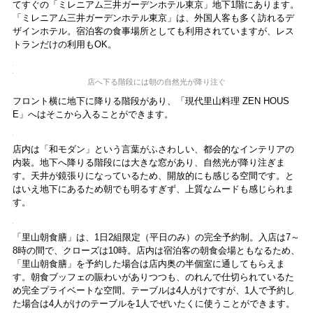
てすぐの「ミレニアム三井ガーデンホテル東京」地下1階にあります。
食レポート
「ミレニアム三井ガーデンホテル東京」は、外国人客も多く訪れるデ
ザインホテル。宿泊客の食事場所としても利用されていますが、レス
トランだけの利用もOK。
店へ下る階段には朝の自然光が降り注ぐ
フロント横に地下に降りる階段があり、「現代里山料理 ZEN HOUS
E」へはそこから入ることができます。
店内は「和モダン」という言葉がふさわしい、都会的なインテリアの
内装。地下へ降りる階段には大きな窓があり、自然光が降り注ぎま
す。天井が鏡張りになっているため、開放的にも感じる空間です。と
はいえ地下にあるため朝でも明るすぎず、上質なムードも感じられま
す。
「里山朝食膳」は、1日2組限定（平日のみ）の完全予約制。入店は7～
8時の間で、クローズは10時。店内は宿泊客の朝食会場ともなるため、
「里山朝食膳」を予約した場合は店内奥の半個室に通してもらえま
す。朝食ブッフェの賑わいがありつつも、のれんで仕切られているた
め完全プライベートな空間。テーブルは4人がけですが、1人で予約し
た場合は4人がけのテーブルを1人でぜいたくに使うことができます。