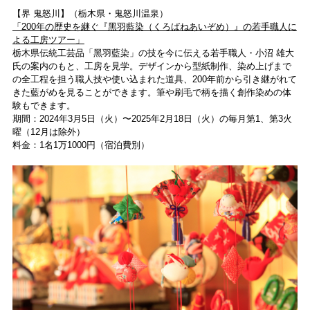
【界 ⻤怒川】（栃⽊県・⻤怒川温泉）
「200年の歴史を継ぐ『⿊⽻藍染（くろばねあいぞめ）』の若⼿職⼈に
よる⼯房ツアー」
栃⽊県伝統⼯芸品「⿊⽻藍染」の技を今に伝える若⼿職⼈・⼩沼 雄⼤
⽒の案内のもと、⼯房を⾒学。デザインから型紙制作、染め上げまで
の全⼯程を担う職⼈技や使い込まれた道具、200年前から引き継がれて
きた藍がめを⾒ることができます。筆や刷⽑で柄を描く創作染めの体
験もできます。
期間：2024年3⽉5⽇（火）〜2025年2⽉18⽇（火）の毎⽉第1、第3⽕
曜（12⽉は除外）
料⾦：1名1万1000円（宿泊費別）