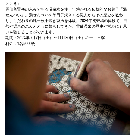
ととき」
雲仙普賢岳の恵みである温泉⽔を使って焼かれる伝統的なお菓⼦「湯
せんぺい」。湯せんぺいを毎⽇⼿焼きする職⼈からその歴史を教わ
り、こだわりの純⼀枚⼿焼き製法を体験。2024年初登場の体験で、⾃
然や温泉の恵みとともに暮らしてきた、雲仙温泉の歴史や営みにも思
いを馳せることができます。
期間：2024年9⽉7⽇（土）〜11⽉30⽇（土）の⼟、⽇曜
料⾦：1名5000円