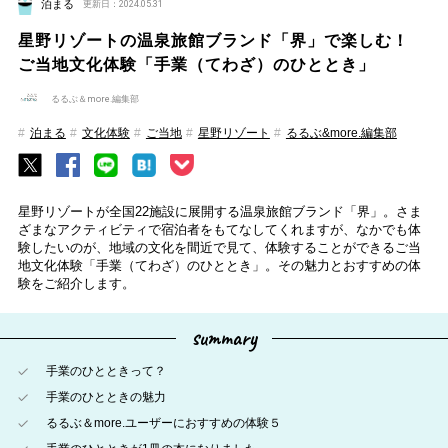
泊まる
更新日：2024.05.31
星野リゾートの温泉旅館ブランド「界」で楽しむ！
ご当地文化体験「手業（てわざ）のひととき」
るるぶ＆more.編集部
泊まる
文化体験
ご当地
星野リゾート
るるぶ&more.編集部
星野リゾートが全国22施設に展開する温泉旅館ブランド「界」。さま
ざまなアクティビティで宿泊者をもてなしてくれますが、なかでも体
験したいのが、地域の⽂化を間近で⾒て、体験することができるご当
地⽂化体験「⼿業（てわざ）のひととき」。その魅力とおすすめの体
験をご紹介します。
summary
手業のひとときって？
手業のひとときの魅力
るるぶ＆more.ユーザーにおすすめの体験５