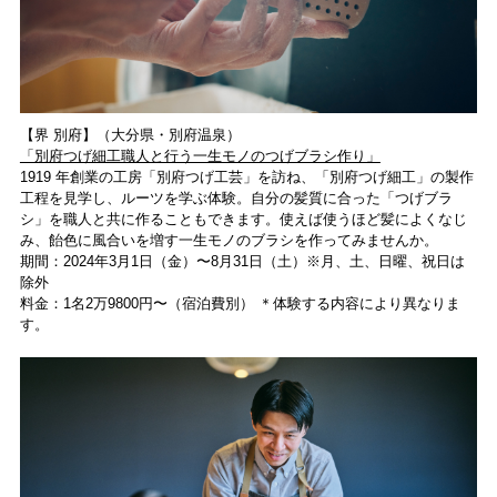
【界 別府】（⼤分県・別府温泉）
「別府つげ細⼯職⼈と⾏う⼀⽣モノのつげブラシ作り」
1919 年創業の⼯房「別府つげ⼯芸」を訪ね、「別府つげ細⼯」の製作
⼯程を⾒学し、ルーツを学ぶ体験。⾃分の髪質に合った「つげブラ
シ」を職⼈と共に作ることもできます。使えば使うほど髪によくなじ
み、飴⾊に⾵合いを増す⼀⽣モノのブラシを作ってみませんか。
期間：2024年3⽉1⽇（金）〜8⽉31⽇（土）※⽉、⼟、⽇曜、祝⽇は
除外
料⾦：1名2万9800円〜（宿泊費別） ＊体験する内容により異なりま
す。