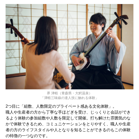
界 津軽（⻘森県・⼤鰐温泉）
「津軽三味線の達⼈技に触れる体験」
2つ目に「組数、人数限定のプライベート感ある文化体験」。
職⼈や⽣産者の⽅から丁寧な⼿ほどぎを受け、じっくりと会話ができ
るよう体験の参加組数や⼈数を限定して開催。打ち解けた雰囲気のな
かで体験できるため、コミュニケーションをとりやすく、職⼈や⽣産
者の⽅のライフスタイルや⼈となりを知ることができるのもこの体験
の特徴の⼀つなのです。