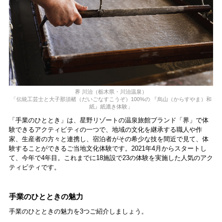
界 川治（栃⽊県・川治温泉）
「伝統⼯芸⼠と⼤⼦那須楮（だいごなすこうぞ）100%の 『烏⼭（からすやま）和
紙』紙漉き体験」
「手業のひととき」は、星野リゾートの温泉旅館ブランド「界」で体
験できるアクティビティの一つで、地域の⽂化を継承する職⼈や作
家、⽣産者の⽅々と連携し、宿泊者がその希少な技を間近で⾒て、体
験することができるご当地⽂化体験です。2021年4月からスタートし
て、今年で4年目。これまでに18施設で23の体験を実施した人気のアク
ティビティです。
手業のひとときの魅力
手業のひとときの魅力を3つご紹介しましょう。