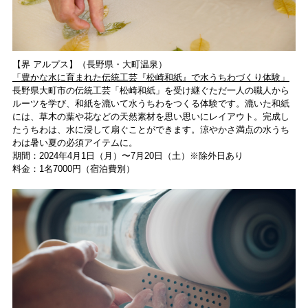
【界 アルプス】（⻑野県・⼤町温泉）
「豊かな⽔に育まれた伝統⼯芸『松崎和紙』で⽔うちわづくり体験」
⻑野県⼤町市の伝統⼯芸「松崎和紙」を受け継ぐただ⼀⼈の職⼈から
ルーツを学び、和紙を漉いて⽔うちわをつくる体験です。漉いた和紙
には、草⽊の葉や花などの天然素材を思い思いにレイアウト。完成し
たうちわは、⽔に浸して扇ぐことができます。涼やかさ満点の水うち
わは暑い夏の必須アイテムに。
期間：2024年4⽉1⽇（月）〜7⽉20⽇（土）※除外⽇あり
料⾦：1名7000円（宿泊費別）