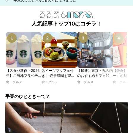
手業のひとときが1冊の本になりました
人気記事トップ10はコチラ！
【スタバ新作・2026
スイーツブッフェ付
【最新】東京・丸の内
【鎌倉】「
年】ご当地フラペチー
き！ 絶景庭園を望む
のおすすめカフェ12
ー」の魅力
ノが新登場！ 地域と
ホテルレストランで味
選｜ひとりでゆったり
説！ 定番商
食・グルメ
食・グルメ
食・グルメ
食・グルメ
未来を育むプロジェク
わう「彩り膳」【ミス
楽しめるおしゃれカフ
定グッズま
ト「STARBUCKS
ター黒猫の東京スイー
ェから、テラス席のあ
JIMOTO
ツトレンドVol.105】
るカフェ、優雅なホテ
手業のひとときって？
PROGRAM」が青
ルラウンジまで！
森・群馬・沖縄で始
動。6種類を飲んで実
食レポート