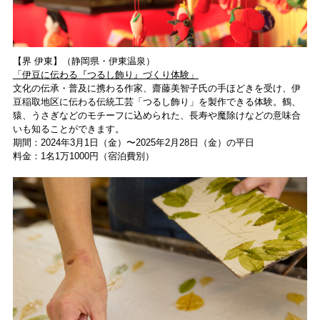
【界 伊東】（静岡県・伊東温泉）
「伊⾖に伝わる『つるし飾り』づくり体験」
⽂化の伝承・普及に携わる作家、齋藤美智⼦⽒の⼿ほどきを受け、伊
⾖稲取地区に伝わる伝統⼯芸「つるし飾り」を製作できる体験。鶴、
猿、うさぎなどのモチーフに込められた、⻑寿や魔除けなどの意味合
いも知ることができます。
期間：2024年3⽉1⽇（金）〜2025年2⽉28⽇（金）の平⽇
料⾦：1名1万1000円（宿泊費別）