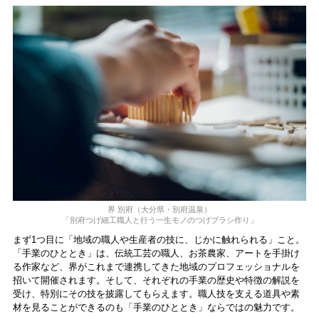
界 別府（⼤分県・別府温泉）
「別府つげ細⼯職⼈と⾏う⼀⽣モノのつげブラシ作り」
まず1つ目に「地域の職人や生産者の技に、じかに触れられる」こと。
「⼿業のひととき」は、伝統⼯芸の職⼈、お茶農家、アートを⼿掛け
る作家など、界がこれまで連携してきた地域のプロフェッショナルを
招いて開催されます。そして、それぞれの⼿業の歴史や特徴の解説を
受け、特別にその技を披露してもらえます。職⼈技を⽀える道具や素
材を⾒ることができるのも「⼿業のひととき」ならではの魅⼒です。