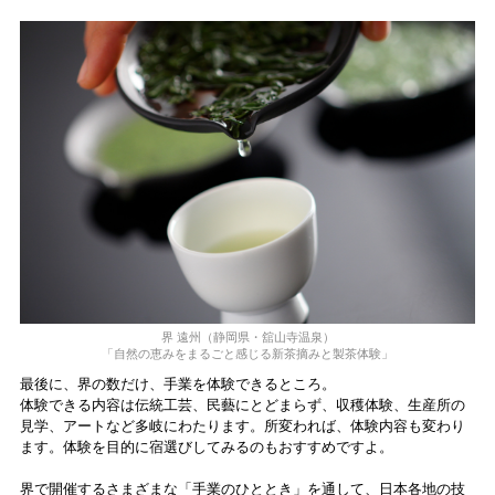
界 遠州（静岡県・舘⼭寺温泉）
「⾃然の恵みをまるごと感じる新茶摘みと製茶体験」
最後に、界の数だけ、手業を体験できるところ。
体験できる内容は伝統⼯芸、⺠藝にとどまらず、収穫体験、⽣産所の
⾒学、アートなど多岐にわたります。所変われば、体験内容も変わり
ます。体験を目的に宿選びしてみるのもおすすめですよ。
界で開催するさまざまな「⼿業のひととき」を通して、⽇本各地の技